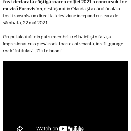
fost declarată câştigătoarea ediției 2021 a concursului de
muzică Eurovision
, desfăşurat în Olanda şi a cărui finală a
fost transmisă în direct la televiziune începand cu seara de
sâmbătă, 22 mai 2021.
Grupul alcătuit din patru membri, trei băieţi şi o fată, a
impresionat cu o piesă rock foarte antrenantă, în stil „garage
rock”, intitulată „Zitti e buoni”.