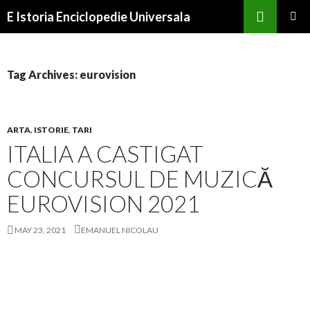
Search
E Istoria Enciclopedie Universala
SKIP
PRIMAR
TO
MENU
CONTENT
Tag Archives: eurovision
ARTA
,
ISTORIE
,
TARI
ITALIA A CASTIGAT
CONCURSUL DE MUZICĂ
EUROVISION 2021
MAY 23, 2021
EMANUEL NICOLAU