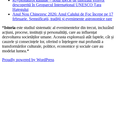
Kryptohadros kallaiae – noua specie de dinozaur erbivor
descoperită în Geoparcul Internațional UNESCO Țara
Hațegului
Anul Nou Chinezesc 2026: Anul Calului de Foc începe pe 17
februarie. Semnificații, tradiții și evenimente astronomice rare
“Istoria
este studiul sistematic al evenimentelor din trecut, incluzând
acțiuni, procese, instituții și personalități, care au influențat
dezvoltarea societăților umane. Aceasta explorează atât faptele, cât și
cauzele și consecințele lor, oferind o înțelegere mai profundă a
transformărilor culturale, politice, economice și sociale care au
modelat lumea.
“
Proudly powered by WordPress