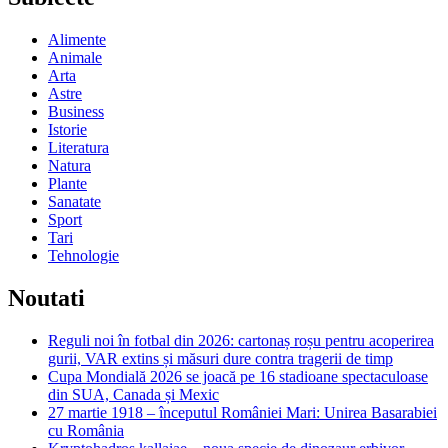
Alimente
Animale
Arta
Astre
Business
Istorie
Literatura
Natura
Plante
Sanatate
Sport
Tari
Tehnologie
Noutati
Reguli noi în fotbal din 2026: cartonaș roșu pentru acoperirea
gurii, VAR extins și măsuri dure contra tragerii de timp
Cupa Mondială 2026 se joacă pe 16 stadioane spectaculoase
din SUA, Canada și Mexic
27 martie 1918 – începutul României Mari: Unirea Basarabiei
cu România