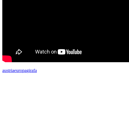
austria
europa
girafa