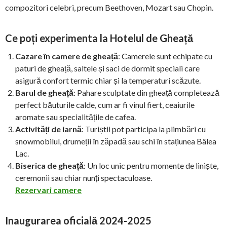
compozitori celebri, precum Beethoven, Mozart sau Chopin.
Ce poți experimenta la Hotelul de Gheață
Cazare în camere de gheață
: Camerele sunt echipate cu
paturi de gheață, saltele și saci de dormit speciali care
asigură confort termic chiar și la temperaturi scăzute.
Barul de gheață
: Pahare sculptate din gheață completează
perfect băuturile calde, cum ar fi vinul fiert, ceaiurile
aromate sau specialitățile de cafea.
Activități de iarnă
: Turiștii pot participa la plimbări cu
snowmobilul, drumeții în zăpadă sau schi în stațiunea Bâlea
Lac.
Biserica de gheață
: Un loc unic pentru momente de liniște,
ceremonii sau chiar nunți spectaculoase.
Rezervari camere
Inaugurarea oficială 2024-2025