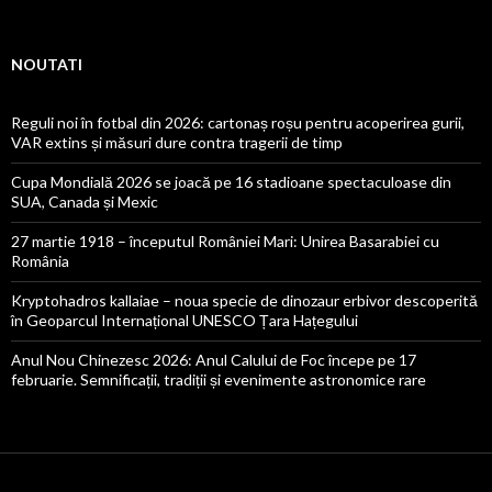
NOUTATI
Reguli noi în fotbal din 2026: cartonaș roșu pentru acoperirea gurii,
VAR extins și măsuri dure contra tragerii de timp
Cupa Mondială 2026 se joacă pe 16 stadioane spectaculoase din
SUA, Canada și Mexic
27 martie 1918 – începutul României Mari: Unirea Basarabiei cu
România
Kryptohadros kallaiae – noua specie de dinozaur erbivor descoperită
în Geoparcul Internațional UNESCO Țara Hațegului
Anul Nou Chinezesc 2026: Anul Calului de Foc începe pe 17
februarie. Semnificații, tradiții și evenimente astronomice rare