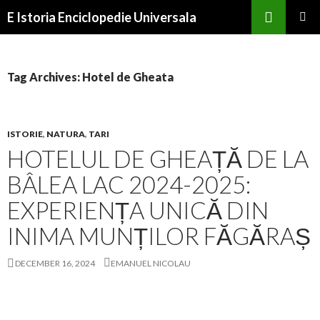
Search
E Istoria Enciclopedie Universala
SKIP
PRIMAR
TO
MENU
CONTENT
Tag Archives: Hotel de Gheata
ISTORIE
,
NATURA
,
TARI
HOTELUL DE GHEAȚĂ DE LA
BÂLEA LAC 2024-2025:
EXPERIENȚA UNICĂ DIN
INIMA MUNȚILOR FĂGĂRAȘ
DECEMBER 16, 2024
EMANUEL NICOLAU