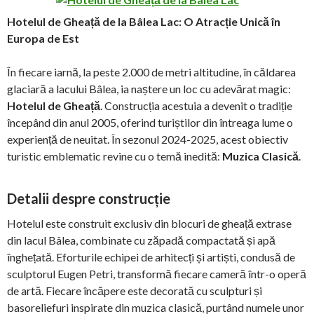
Hotelul de Gheață de la Bâlea Lac: O Atracție Unică în
Europa de Est
În fiecare iarnă, la peste 2.000 de metri altitudine, în căldarea
glaciară a lacului Bâlea, ia naștere un loc cu adevărat magic:
Hotelul de Gheață
. Construcția acestuia a devenit o tradiție
începând din anul 2005, oferind turiștilor din întreaga lume o
experiență de neuitat. În sezonul 2024-2025, acest obiectiv
turistic emblematic revine cu o temă inedită:
Muzica Clasică
.
Detalii despre construcție
Hotelul este construit exclusiv din blocuri de gheață extrase
din lacul Bâlea, combinate cu zăpadă compactată și apă
înghețată. Eforturile echipei de arhitecți și artiști, condusă de
sculptorul Eugen Petri, transformă fiecare cameră într-o operă
de artă. Fiecare încăpere este decorată cu sculpturi și
basoreliefuri inspirate din muzica clasică, purtând numele unor