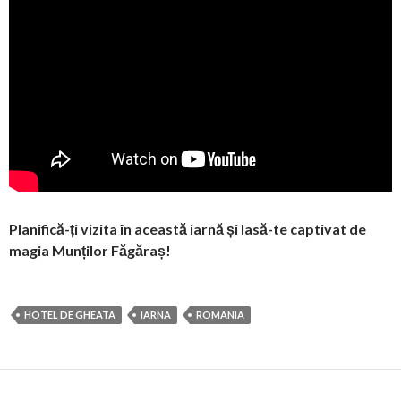
Planifică-ți vizita în această iarnă și lasă-te captivat de
magia Munților Făgăraș!
HOTEL DE GHEATA
IARNA
ROMANIA