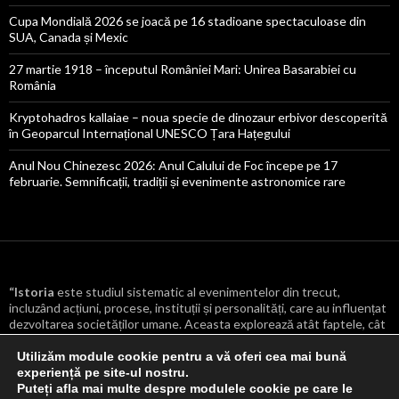
Cupa Mondială 2026 se joacă pe 16 stadioane spectaculoase din
SUA, Canada și Mexic
27 martie 1918 – începutul României Mari: Unirea Basarabiei cu
România
Kryptohadros kallaiae – noua specie de dinozaur erbivor descoperită
în Geoparcul Internațional UNESCO Țara Hațegului
Anul Nou Chinezesc 2026: Anul Calului de Foc începe pe 17
februarie. Semnificații, tradiții și evenimente astronomice rare
“Istoria
este studiul sistematic al evenimentelor din trecut,
incluzând acțiuni, procese, instituții și personalități, care au influențat
dezvoltarea societăților umane. Aceasta explorează atât faptele, cât
și cauzele și consecințele lor, oferind o înțelegere mai profundă a
transformărilor culturale, politice, economice și sociale care au
Utilizăm module cookie pentru a vă oferi cea mai bună
modelat lumea.
“
experiență pe site-ul nostru.
Puteți afla mai multe despre modulele cookie pe care le