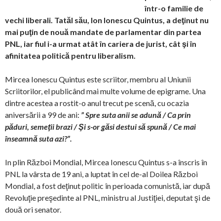
într-o familie de
vechi liberali. Tatăl său, Ion Ionescu Quintus, a deţinut nu
mai puţin de nouă mandate de parlamentar din partea
PNL, iar fiul i-a urmat atât în cariera de jurist, cât şi în
afinitatea politică pentru liberalism.
Mircea Ionescu Quintus este scriitor, membru al Uniunii
Scriitorilor, el publicând mai multe volume de epigrame. Una
dintre acestea a rostit-o anul trecut pe scenă, cu ocazia
aniversării a 99 de ani:
” Spre suta anii se adună / Ca prin
păduri, semeţii brazi / Şi s-or găsi destui să spună / Ce mai
înseamnă suta azi?”.
In plin Război Mondial, Mircea Ionescu Quintus s-a înscris în
PNL la vârsta de 19 ani, a luptat în cel de-al Doilea Război
Mondial, a fost deţinut politic în perioada comunistă, iar după
Revoluţie preşedinte al PNL, ministru al Justiţiei, deputat şi de
două ori senator.