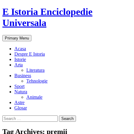
E Istoria Enciclopedie
Universala
Search
Skip
Primary Menu
to
content
Acasa
Despre E Istoria
Istorie
Arta
Literatura
Business
Tehnologie
Sport
Natura
Animale
Astre
Glosar
Search
for:
Tag Archives: premii