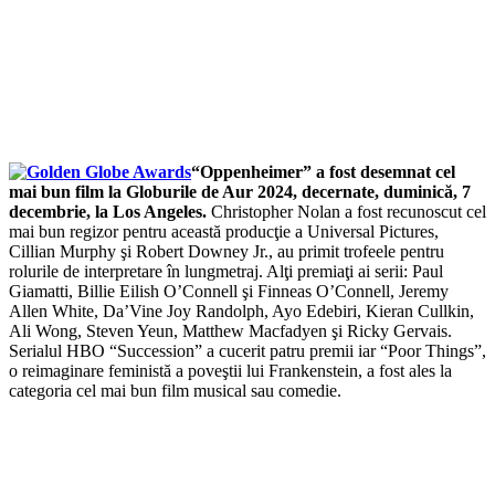
“Oppenheimer” a fost desemnat cel
mai bun film la Globurile de Aur 2024, decernate, duminică, 7
decembrie, la Los Angeles.
Christopher Nolan a fost recunoscut cel
mai bun regizor pentru această producţie a Universal Pictures,
Cillian Murphy şi Robert Downey Jr., au primit trofeele pentru
rolurile de interpretare în lungmetraj. Alţi premiaţi ai serii: Paul
Giamatti, Billie Eilish O’Connell şi Finneas O’Connell, Jeremy
Allen White, Da’Vine Joy Randolph, Ayo Edebiri, Kieran Cullkin,
Ali Wong, Steven Yeun, Matthew Macfadyen şi Ricky Gervais.
Serialul HBO “Succession” a cucerit patru premii iar “Poor Things”,
o reimaginare feministă a poveştii lui Frankenstein, a fost ales la
categoria cel mai bun film musical sau comedie.