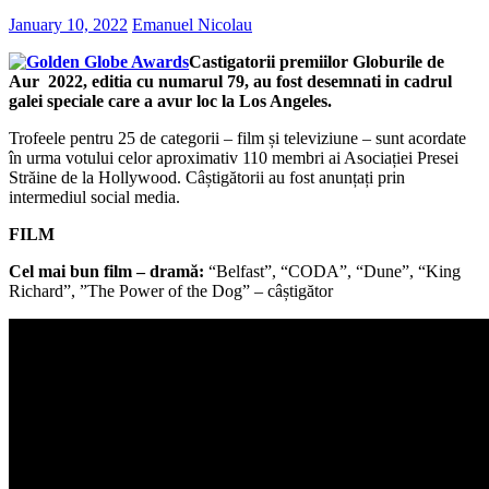
January 10, 2022
Emanuel Nicolau
Castigatorii premiilor Globurile de
Aur 2022, editia cu numarul 79, au fost desemnati in cadrul
galei speciale care a avur loc la Los Angeles.
Trofeele pentru 25 de categorii – film și televiziune – sunt acordate
în urma votului celor aproximativ 110 membri ai Asociației Presei
Străine de la Hollywood. Câștigătorii au fost anunțați prin
intermediul social media.
FILM
Cel mai bun film – dramă:
“Belfast”, “CODA”, “Dune”, “King
Richard”, ”The Power of the Dog” – câștigător