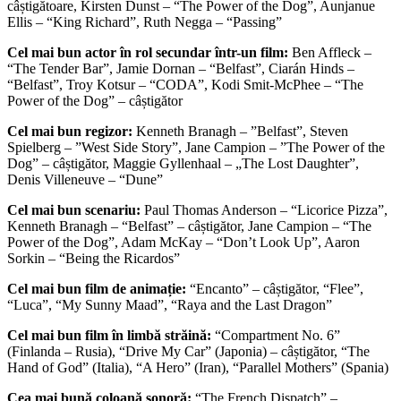
câștigătoare, Kirsten Dunst – “The Power of the Dog”, Aunjanue
Ellis – “King Richard”, Ruth Negga – “Passing”
Cel mai bun actor în rol secundar într-un film:
Ben Affleck –
“The Tender Bar”, Jamie Dornan – “Belfast”, Ciarán Hinds –
“Belfast”, Troy Kotsur – “CODA”, Kodi Smit-McPhee – “The
Power of the Dog” – câștigător
Cel mai bun regizor:
Kenneth Branagh – ”Belfast”, Steven
Spielberg – ”West Side Story”, Jane Campion – ”The Power of the
Dog” – câștigător, Maggie Gyllenhaal – „The Lost Daughter”,
Denis Villeneuve – “Dune”
Cel mai bun scenariu:
Paul Thomas Anderson – “Licorice Pizza”,
Kenneth Branagh – “Belfast” – câștigător, Jane Campion – “The
Power of the Dog”, Adam McKay – “Don’t Look Up”, Aaron
Sorkin – “Being the Ricardos”
Cel mai bun film de animație:
“Encanto” – câștigător, “Flee”,
“Luca”, “My Sunny Maad”, “Raya and the Last Dragon”
Cel mai bun film în limbă străină:
“Compartment No. 6”
(Finlanda – Rusia), “Drive My Car” (Japonia) – câștigător, “The
Hand of God” (Italia), “A Hero” (Iran), “Parallel Mothers” (Spania)
Cea mai bună coloană sonoră:
“The French Dispatch” –