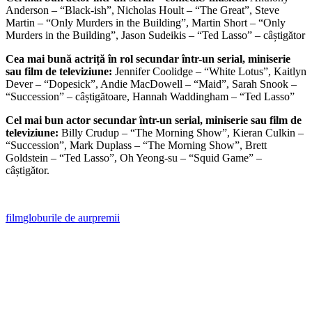
Anderson – “Black-ish”, Nicholas Hoult – “The Great”, Steve
Martin – “Only Murders in the Building”, Martin Short – “Only
Murders in the Building”, Jason Sudeikis – “Ted Lasso” – câștigător
Cea mai bună actriță în rol secundar într-un serial, miniserie
sau film de televiziune:
Jennifer Coolidge – “White Lotus”, Kaitlyn
Dever – “Dopesick”, Andie MacDowell – “Maid”, Sarah Snook –
“Succession” – câștigătoare, Hannah Waddingham – “Ted Lasso”
Cel mai bun actor secundar într-un serial, miniserie sau film de
televiziune:
Billy Crudup – “The Morning Show”, Kieran Culkin –
“Succession”, Mark Duplass – “The Morning Show”, Brett
Goldstein – “Ted Lasso”, Oh Yeong-su – “Squid Game” –
câștigător.
film
globurile de aur
premii