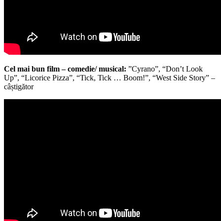
Cel mai bun film – comedie/ musical:
”Cyrano”, “Don’t Look
Up”, “Licorice Pizza”, “Tick, Tick … Boom!”, “West Side Story” –
câștigător