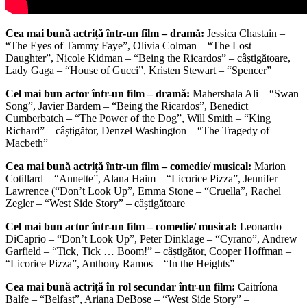
Cea mai bună actriță într-un film – dramă:
Jessica Chastain –
“The Eyes of Tammy Faye”, Olivia Colman – “The Lost
Daughter”, Nicole Kidman – “Being the Ricardos” – câștigătoare,
Lady Gaga – “House of Gucci”, Kristen Stewart – “Spencer”
Cel mai bun actor într-un film – dramă:
Mahershala Ali – “Swan
Song”, Javier Bardem – “Being the Ricardos”, Benedict
Cumberbatch – “The Power of the Dog”, Will Smith – “King
Richard” – câștigător, Denzel Washington – “The Tragedy of
Macbeth”
Cea mai bună actriță într-un film – comedie/ musical:
Marion
Cotillard – “Annette”, Alana Haim – “Licorice Pizza”, Jennifer
Lawrence (“Don’t Look Up”, Emma Stone – “Cruella”, Rachel
Zegler – “West Side Story” – câștigătoare
Cel mai bun actor într-un film – comedie/ musical:
Leonardo
DiCaprio – “Don’t Look Up”, Peter Dinklage – “Cyrano”, Andrew
Garfield – “Tick, Tick … Boom!” – câștigător, Cooper Hoffman –
“Licorice Pizza”, Anthony Ramos – “In the Heights”
Cea mai bună actriță în rol secundar într-un film:
Caitríona
Balfe – “Belfast”, Ariana DeBose – “West Side Story” –