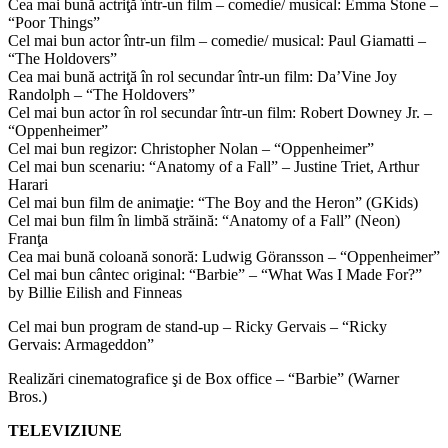
Cea mai bună actriţă într-un film – comedie/ musical: Emma Stone –
“Poor Things”
Cel mai bun actor într-un film – comedie/ musical: Paul Giamatti –
“The Holdovers”
Cea mai bună actriţă în rol secundar într-un film: Da’Vine Joy
Randolph – “The Holdovers”
Cel mai bun actor în rol secundar într-un film: Robert Downey Jr. –
“Oppenheimer”
Cel mai bun regizor: Christopher Nolan – “Oppenheimer”
Cel mai bun scenariu: “Anatomy of a Fall” – Justine Triet, Arthur
Harari
Cel mai bun film de animaţie: “The Boy and the Heron” (GKids)
Cel mai bun film în limbă străină: “Anatomy of a Fall” (Neon)
Franţa
Cea mai bună coloană sonoră: Ludwig Göransson – “Oppenheimer”
Cel mai bun cântec original: “Barbie” – “What Was I Made For?”
by Billie Eilish and Finneas
Cel mai bun program de stand-up – Ricky Gervais – “Ricky
Gervais: Armageddon”
Realizări cinematografice şi de Box office – “Barbie” (Warner
Bros.)
TELEVIZIUNE