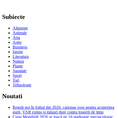
Subiecte
Alimente
Animale
Arta
Astre
Business
Istorie
Literatura
Natura
Plante
Sanatate
Sport
Tari
Tehnologie
Noutati
Reguli noi în fotbal din 2026: cartonaș roșu pentru acoperirea
gurii, VAR extins și măsuri dure contra tragerii de timp
Cupa Mondială 2026 se joacă pe 16 stadioane spectaculoase