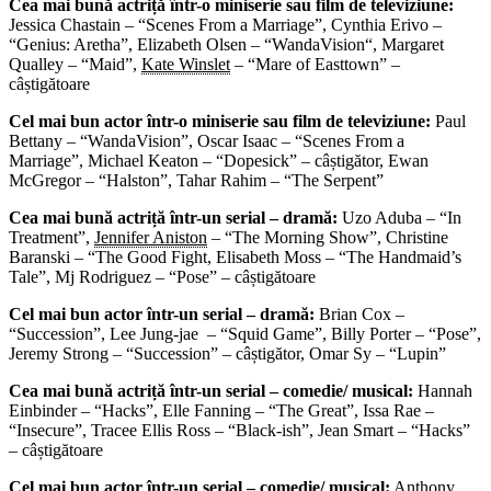
Cea mai bună actriță într-o miniserie sau film de televiziune:
Jessica Chastain – “Scenes From a Marriage”, Cynthia Erivo –
“Genius: Aretha”, Elizabeth Olsen – “WandaVision“, Margaret
Qualley – “Maid”,
Kate Winslet
– “Mare of Easttown” –
câștigătoare
Cel mai bun actor într-o miniserie sau film de televiziune:
Paul
Bettany – “WandaVision”, Oscar Isaac – “Scenes From a
Marriage”, Michael Keaton – “Dopesick” – câștigător, Ewan
McGregor – “Halston”, Tahar Rahim – “The Serpent”
Cea mai bună actriță într-un serial – dramă:
Uzo Aduba – “In
Treatment”,
Jennifer Aniston
– “The Morning Show”, Christine
Baranski – “The Good Fight, Elisabeth Moss – “The Handmaid’s
Tale”, Mj Rodriguez – “Pose” – câștigătoare
Cel mai bun actor într-un serial – dramă:
Brian Cox –
“Succession”, Lee Jung-jae – “Squid Game”, Billy Porter – “Pose”,
Jeremy Strong – “Succession” – câștigător, Omar Sy – “Lupin”
Cea mai bună actriță într-un serial – comedie/ musical:
Hannah
Einbinder – “Hacks”, Elle Fanning – “The Great”, Issa Rae –
“Insecure”, Tracee Ellis Ross – “Black-ish”, Jean Smart – “Hacks”
– câștigătoare
Cel mai bun actor într-un serial – comedie/ musical:
Anthony