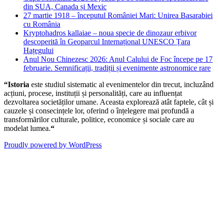
din SUA, Canada și Mexic
27 martie 1918 – începutul României Mari: Unirea Basarabiei
cu România
Kryptohadros kallaiae – noua specie de dinozaur erbivor
descoperită în Geoparcul Internațional UNESCO Țara
Hațegului
Anul Nou Chinezesc 2026: Anul Calului de Foc începe pe 17
februarie. Semnificații, tradiții și evenimente astronomice rare
“Istoria
este studiul sistematic al evenimentelor din trecut, incluzând
acțiuni, procese, instituții și personalități, care au influențat
dezvoltarea societăților umane. Aceasta explorează atât faptele, cât și
cauzele și consecințele lor, oferind o înțelegere mai profundă a
transformărilor culturale, politice, economice și sociale care au
modelat lumea.
“
Proudly powered by WordPress