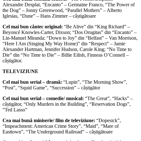
Alexandre Desplat, “Encanto” – Germaine Franco, “The Power of
the Dog” – Jonny Greenwood, “Parallel Mothers” – Alberto
Iglesias, “Dune” – Hans Zimmer – câștigătoare
Cel mai bun cântec original:
“Be Alive” din “King Richard” –
Beyoncé Knowles-Carter, Dixson; “Dos Orugitas” din “Encanto” –
Lin-Manuel Miranda; “Down to Joy” din “Belfast” – Van Morrison,
“Here I Am (Singing My Way Home)” din “Respect” – Jamie
Alexander Hartman, Jennifer Hudson, Carole King; “No Time to
Die” din “No Time to Die” – Billie Eilish, Finneas O’Connell –
câștigător.
TELEVIZIUNE
Cel mai bun serial – dramă:
“Lupin”, “The Morning Show”,
“Post”, “Squid Game”, “Succession” – câștigător
Cel mai bun serial – comedie/ musical:
“The Great”, “Hacks” –
câștigător, “Only Murders in the Building”, “Reservation Dogs”,
“Ted Lasso”
Cea mai bună miniserie/ film de televiziune:
“Dopesick”,
“Impeachment: American Crime Story”, “Maid”, “Mare of
Easttown”, “The Underground Railroad” – câștigătoare