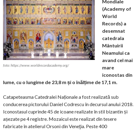
Mondiale
(Academy of
World
Records) a
desemnat
catedrala
Mântuirii
Neamului ca
avand cel mai
foto: https://www.worldrecordacademy.org/
mare
iconostas din
lume, cu o lungime de 23,8 m și o înălțime de 17,1 m.
Catapeteasma Catedralei Naționale a fost realizată sub
conducerea pictorului Daniel Codrescu în decursul anului 2018.
Iconostasul cuprinde 45 de icoane realizate în stil bizantin și
așezate pe 4 registre. Mozaicul este realizat din tesere
fabricate în atelierul Orsoni din Veneţia. Peste 400