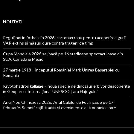
NOUTATI
Reguli noi în fotbal din 2026: cartonaș roșu pentru acoperirea gurii,
VAR extins și măsuri dure contra tragerii de timp
Cupa Mondială 2026 se joacă pe 16 stadioane spectaculoase din
SUA, Canada și Mexic
27 martie 1918 – începutul României Mari: Unirea Basarabiei cu
România
Kryptohadros kallaiae – noua specie de dinozaur erbivor descoperită
în Geoparcul Internațional UNESCO Țara Hațegului
Anul Nou Chinezesc 2026: Anul Calului de Foc începe pe 17
februarie. Semnificații, tradiții și evenimente astronomice rare