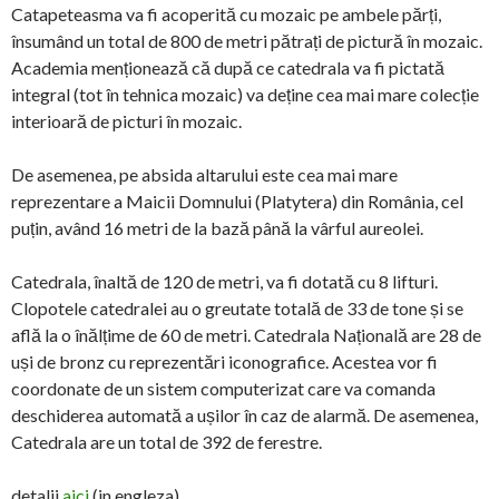
Catapeteasma va fi acoperită cu mozaic pe ambele părți,
însumând un total de 800 de metri pătrați de pictură în mozaic.
Academia menționează că după ce catedrala va fi pictată
integral (tot în tehnica mozaic) va deține cea mai mare colecție
interioară de picturi în mozaic.
De asemenea, pe absida altarului este cea mai mare
reprezentare a Maicii Domnului (Platytera) din România, cel
puțin, având 16 metri de la bază până la vârful aureolei.
Catedrala, înaltă de 120 de metri, va fi dotată cu 8 lifturi.
Clopotele catedralei au o greutate totală de 33 de tone și se
află la o înălțime de 60 de metri. Catedrala Națională are 28 de
uși de bronz cu reprezentări iconografice. Acestea vor fi
coordonate de un sistem computerizat care va comanda
deschiderea automată a ușilor în caz de alarmă. De asemenea,
Catedrala are un total de 392 de ferestre.
detalii
aici
(in engleza).