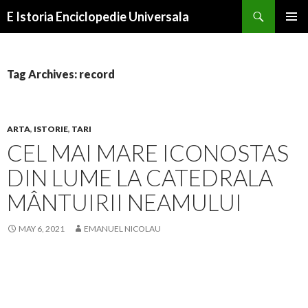
Search
E Istoria Enciclopedie Universala
SKIP
PRIMAR
TO
MENU
CONTENT
Tag Archives: record
ARTA
,
ISTORIE
,
TARI
CEL MAI MARE ICONOSTAS
DIN LUME LA CATEDRALA
MÂNTUIRII NEAMULUI
MAY 6, 2021
EMANUEL NICOLAU