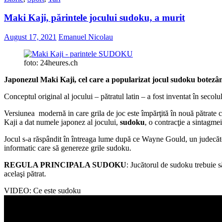
Maki Kaji, părintele jocului sudoku, a murit
August 17, 2021
Emanuel Nicolau
foto: 24heures.ch
Japonezul Maki Kaji, cel care a popularizat jocul sudoku botezân
Conceptul original al jocului – pătratul latin – a fost inventat în seco
Versiunea modernă in care grila de joc este împărţită în nouă pătrate 
Kaji a dat numele japonez al jocului,
sudoku
, o contracţie a sintagmei
Jocul s-a răspândit în întreaga lume după ce Wayne Gould, un judecăt
informatic care să genereze grile sudoku.
REGULA PRINCIPALA SUDOKU
: Jucătorul de sudoku trebuie s
acelaşi pătrat.
VIDEO: Ce este sudoku