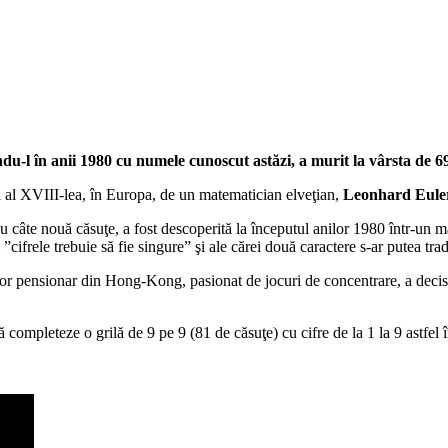
du-l în anii 1980 cu numele cunoscut astăzi, a murit la vârsta de 6
lul al XVIII-lea, în Europa, de un matematician elveţian,
Leonhard Eule
cu câte nouă căsuţe, a fost descoperită la începutul anilor 1980 într-un
 ”cifrele trebuie să fie singure” şi ale cărei două caractere s-ar putea tr
or pensionar din Hong-Kong, pasionat de jocuri de concentrare, a decis
ă completeze o grilă de 9 pe 9 (81 de căsuţe) cu cifre de la 1 la 9 astfel 