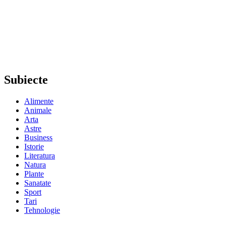
Subiecte
Alimente
Animale
Arta
Astre
Business
Istorie
Literatura
Natura
Plante
Sanatate
Sport
Tari
Tehnologie