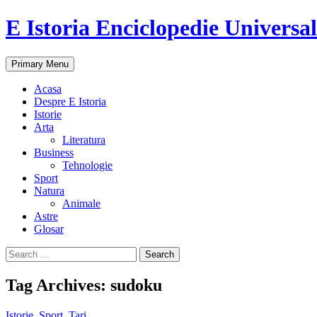
E Istoria Enciclopedie Universa
Search
Skip
Primary Menu
to
content
Acasa
Despre E Istoria
Istorie
Arta
Literatura
Business
Tehnologie
Sport
Natura
Animale
Astre
Glosar
Search
for:
Tag Archives: sudoku
Istorie
,
Sport
,
Tari