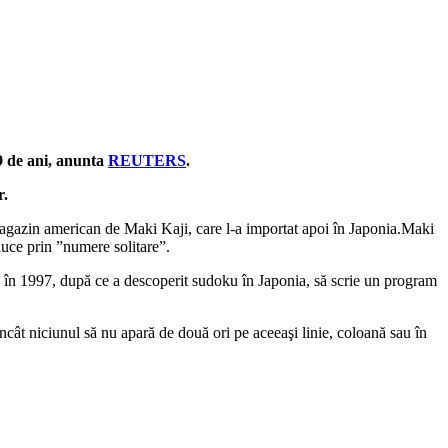
9 de ani, anunta
REUTERS
.
r.
 magazin american de Maki Kaji, care l-a importat apoi în Japonia.Maki
aduce prin ”numere solitare”.
 în 1997, după ce a descoperit sudoku în Japonia, să scrie un program
încât niciunul să nu apară de două ori pe aceeaşi linie, coloană sau în