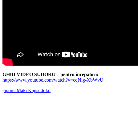
GHID VIDEO SUDOKU – pentru incepatori:
https://www.youtube.com/watch?v=cqNig-XbWvU
japonia
Maki Kaji
sudoku