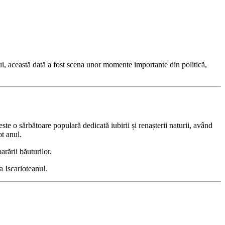
ui, această dată a fost scena unor momente importante din politică,
este o sărbătoare populară dedicată iubirii și renașterii naturii, având
ot anul.
arării băuturilor.
a Iscarioteanul.