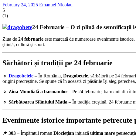
February 24, 2025
Emanuel Nicolau
5
(
1
)
24 Februarie – O zi plină de semnificații is
Ziua de
24 februarie
este marcată de numeroase evenimente istorice, să
știință, cultură și sport.
Sărbători și tradiții pe 24 februarie
🔹
Dragobetele
– În România,
Dragobetele
, sărbătorit pe 24 februar
origini precreștine. Se spune că în această zi păsările își aleg perechea,
🔹
Ziua Mondială a barmanilor
– Pe 24 februarie, barmanii din întrea
🔹
Sărbătoarea Sfântului Matia
– În tradiția creștină, 24 februarie
Evenimente istorice importante petrecute 
📌
303
– Împăratul roman
Dioclețian
inițiază
ultima mare persecuție