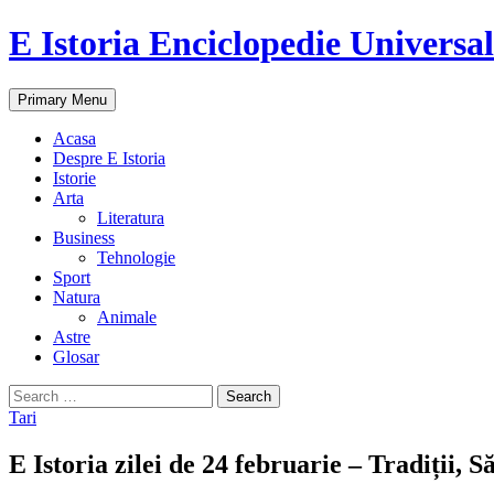
E Istoria Enciclopedie Universa
Search
Skip
Primary Menu
to
content
Acasa
Despre E Istoria
Istorie
Arta
Literatura
Business
Tehnologie
Sport
Natura
Animale
Astre
Glosar
Search
for:
Tari
E Istoria zilei de 24 februarie – Tradiții, S