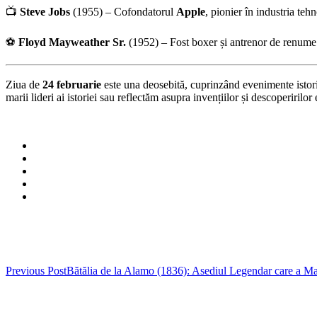
📺
Steve Jobs
(1955) – Cofondatorul
Apple
, pionier în industria tehn
⚽
Floyd Mayweather Sr.
(1952) – Fost boxer și antrenor de renume 
Ziua de
24 februarie
este una deosebită, cuprinzând evenimente istoric
marii lideri ai istoriei sau reflectăm asupra invențiilor și descoperirilo
Post
Previous Post
Bătălia de la Alamo (1836): Asediul Legendar care a Mar
navigation