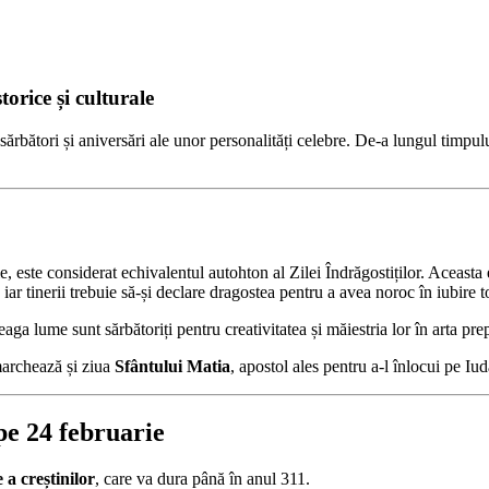
torice și culturale
rbători și aniversări ale unor personalități celebre. De-a lungul timpul
ie, este considerat echivalentul autohton al Zilei Îndrăgostiților. Aceasta 
 iar tinerii trebuie să-și declare dragostea pentru a avea noroc în iubire t
ga lume sunt sărbătoriți pentru creativitatea și măiestria lor în arta prep
 marchează și ziua
Sfântului Matia
, apostol ales pentru a-l înlocui pe Iud
pe 24 februarie
 a creștinilor
, care va dura până în anul 311.