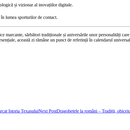
ologică și vizionar al inovațiilor digitale.
în lumea sporturilor de contact.
e marcante, sărbători tradiționale și aniversările unor personalități ca
r esențiale, această zi rămâne un punct de referință în calendarul universal
cat Istoria Texasului
Next Post
Dragobetele la români – Tradiții, obiceiuri