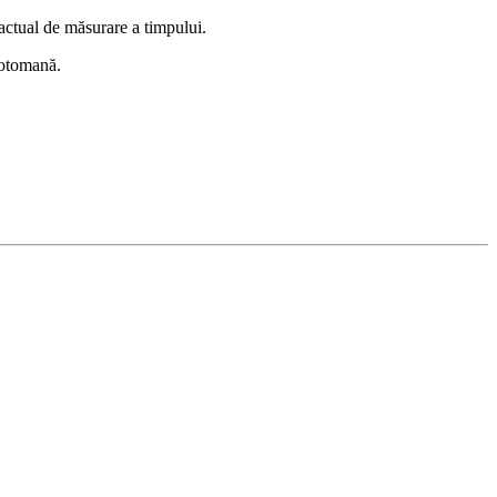
l actual de măsurare a timpului.
 otomană.