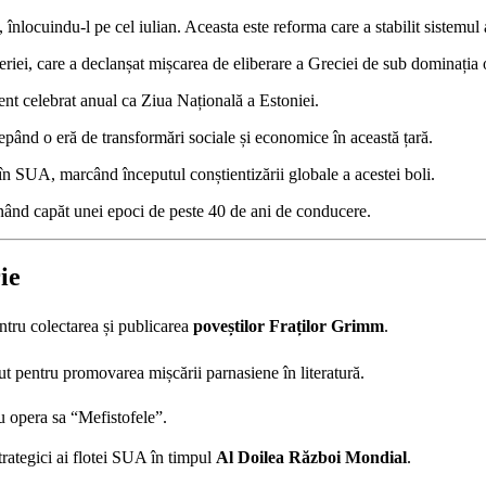
, înlocuindu-l pe cel iulian. Aceasta este reforma care a stabilit sistemu
eriei, care a declanșat mișcarea de eliberare a Greciei de sub dominația
ent celebrat anual ca Ziua Națională a Estoniei.
epând o eră de transformări sociale și economice în această țară.
în SUA, marcând începutul conștientizării globale a acestei boli.
nând capăt unei epoci de peste 40 de ani de conducere.
ie
ntru colectarea și publicarea
poveștilor Fraților Grimm
.
t pentru promovarea mișcării parnasiene în literatură.
ru opera sa “Mefistofele”.
trategici ai flotei SUA în timpul
Al Doilea Război Mondial
.