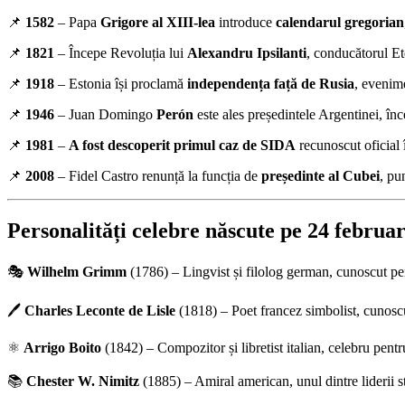
📌
1582
– Papa
Grigore al XIII-lea
introduce
calendarul gregorian
📌
1821
– Începe Revoluția lui
Alexandru Ipsilanti
, conducătorul Et
📌
1918
– Estonia își proclamă
independența față de Rusia
, evenim
📌
1946
– Juan Domingo
Perón
este ales președintele Argentinei, înc
📌
1981
–
A fost descoperit primul caz de SIDA
recunoscut oficial 
📌
2008
– Fidel Castro renunță la funcția de
președinte al Cubei
, pu
Personalități celebre născute pe 24 februar
🎭
Wilhelm Grimm
(1786) – Lingvist și filolog german, cunoscut pe
🖊️
Charles Leconte de Lisle
(1818) – Poet francez simbolist, cunoscu
⚛️
Arrigo Boito
(1842) – Compozitor și libretist italian, celebru pent
📚
Chester W. Nimitz
(1885) – Amiral american, unul dintre liderii s