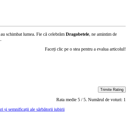
re au schimbat lumea. Fie că celebrăm
Dragobetele
, ne amintim de
.
Faceți clic pe o stea pentru a evalua articolul!
Trimite Rating
Rata medie
5
/ 5. Numărul de voturi:
1
 și semnificații ale sărbătorii iubirii