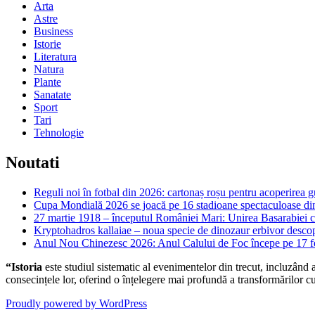
Arta
Astre
Business
Istorie
Literatura
Natura
Plante
Sanatate
Sport
Tari
Tehnologie
Noutati
Reguli noi în fotbal din 2026: cartonaș roșu pentru acoperirea g
Cupa Mondială 2026 se joacă pe 16 stadioane spectaculoase d
27 martie 1918 – începutul României Mari: Unirea Basarabiei
Kryptohadros kallaiae – noua specie de dinozaur erbivor desc
Anul Nou Chinezesc 2026: Anul Calului de Foc începe pe 17 febr
“Istoria
este studiul sistematic al evenimentelor din trecut, incluzând ac
consecințele lor, oferind o înțelegere mai profundă a transformărilor c
Proudly powered by WordPress