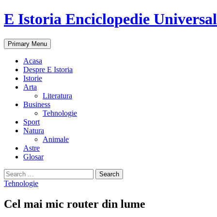
E Istoria Enciclopedie Universa
Search
Skip
Primary Menu
to
content
Acasa
Despre E Istoria
Istorie
Arta
Literatura
Business
Tehnologie
Sport
Natura
Animale
Astre
Glosar
Search
for:
Tehnologie
Cel mai mic router din lume