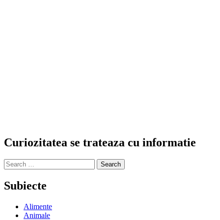
Curiozitatea se trateaza cu informatie
Search
for:
Subiecte
Alimente
Animale