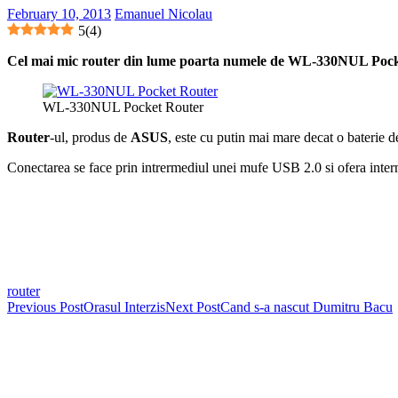
February 10, 2013
Emanuel Nicolau
5
(
4
)
Cel mai mic router din lume poarta numele de WL-330NUL Pocket 
WL-330NUL Pocket Router
Router
-ul, produs de
ASUS
, este cu putin mai mare decat o baterie 
Conectarea se face prin intrermediul unei mufe USB 2.0 si ofera interne
router
Post
Previous Post
Orasul Interzis
Next Post
Cand s-a nascut Dumitru Bacu
navigation