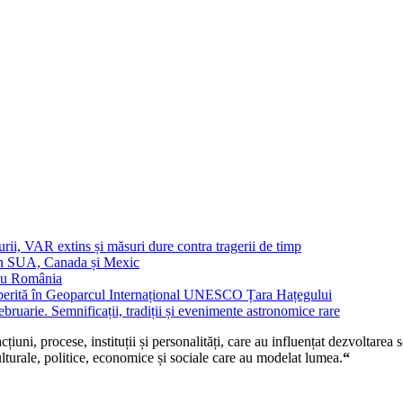
urii, VAR extins și măsuri dure contra tragerii de timp
in SUA, Canada și Mexic
 cu România
operită în Geoparcul Internațional UNESCO Țara Hațegului
uarie. Semnificații, tradiții și evenimente astronomice rare
țiuni, procese, instituții și personalități, care au influențat dezvoltarea 
ulturale, politice, economice și sociale care au modelat lumea.
“