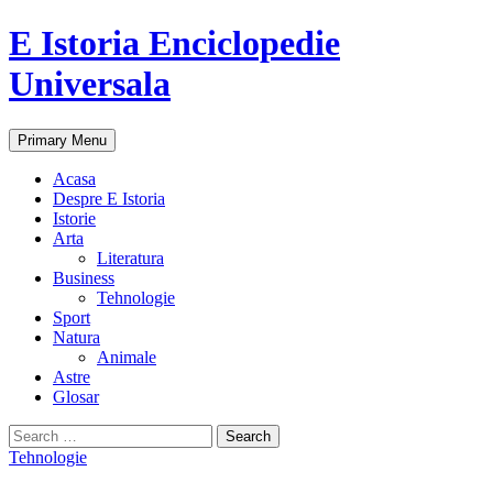
E Istoria Enciclopedie
Universala
Search
Skip
Primary Menu
to
content
Acasa
Despre E Istoria
Istorie
Arta
Literatura
Business
Tehnologie
Sport
Natura
Animale
Astre
Glosar
Search
for:
Tehnologie