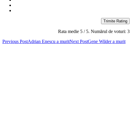
Trimite Rating
Rata medie
5
/ 5. Numărul de voturi:
3
Post
Previous Post
Adrian Enescu a murit
Next Post
Gene Wilder a murit
navigation