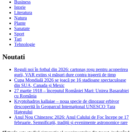
Business
Istorie
Literatura
Natura
Plante
Sanatate
Sport
Tari
Tehnologie
Noutati
Reguli noi în fotbal din 2026: cartonaș roșu pentru acoperirea
gurii, VAR extins și măsuri dure contra tragerii de timp
Cupa Mondială 2026 se joacă pe 16 stadioane spectaculoase
din SUA, Canada și Mexic
27 martie 1918 – începutul României Mari: Unirea Basarabiei
cu România
Kryptohadros kallaiae – noua specie de dinozaur erbivor
descoperită în Geoparcul Internațional UNESCO Țara
Hațegului
Anul Nou Chinezesc 2026: Anul Calului de Foc începe pe 17
februarie. Semnificații, tradiții și evenimente astronomice rare