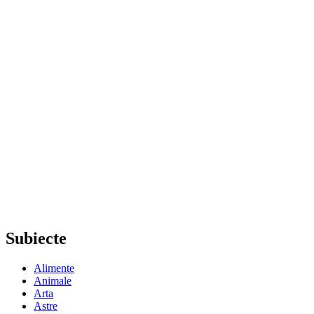
Subiecte
Alimente
Animale
Arta
Astre