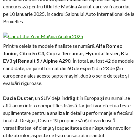
concurează pentru titlul de Mașina Anului, care va fi acordat
pe 10 ianuarie 2025, în cadrul Salonului Auto Internațional de la
Bruxelles.
Printre celelalte modele finaliste se numără
Alfa Romeo
Junior, Citroën C3, Cupra Terramar, Hyundai Inster, Kia
EV3 și Renault 5 / Alpine A290.
În total, au fost 42 de modele
candidate, iar juriul format din 60 de experți din 23 de țări
europene a ales aceste șapte mașini, după o serie de teste și
evaluări riguroase.
Dacia Duster
, un SUV deja îndrăgit în Europa și nu numai, se
află acum într-o competiție strânsă, iar jurii vor efectua teste
suplimentare pentru a analiza în detaliu performanțele fiecărui
finalist. Desigur, Duster își propune să își dovedească
versatilitatea, eficiența și capacitatea de a răspunde nevoilor
utilizatorilor, aspecte ce l-au consacrat în rândul