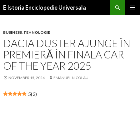
Search
E Istoria Enciclopedie Universala
SKIP
PRIMAR
TO
MENU
CONTENT
BUSINESS
,
TEHNOLOGIE
DACIA DUSTER AJUNGE ÎN
PREMIERĂ ÎN FINALA CAR
OF THE YEAR 2025
NOVEMBER 15, 2024
EMANUEL NICOLAU
5
(
3
)