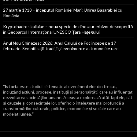
27 martie 1918 – începutul României Mari: Unirea Basarabiei cu
România
Kryptohadros kallaiae – noua specie de dinozaur erbivor descoperită
în Geoparcul Internațional UNESCO Țara Hațegului
Anul Nou Chinezesc 2026: Anul Calului de Foc începe pe 17
februarie. Semnificații, tradiții și evenimente astronomice rare
“Istoria
este studiul sistematic al evenimentelor din trecut,
incluzând acțiuni, procese, instituții și personalități, care au influențat
dezvoltarea societăților umane. Aceasta explorează atât faptele, cât
și cauzele și consecințele lor, oferind o înțelegere mai profundă a
transformărilor culturale, politice, economice și sociale care au
modelat lumea.
“