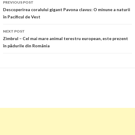
PREVIOUS POST
navigation
Descoperirea coralului gigant Pavona clavus: O minune a naturii
în Pacificul de Vest
NEXT POST
Zimbrul – Cel mai mare animal terestru european, este prezent
în pădurile din România