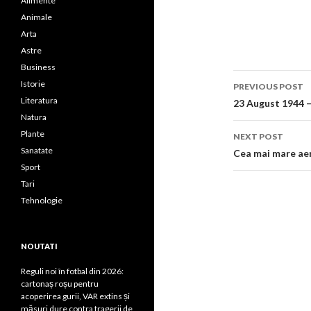
Alimente
Animale
Arta
Astre
Business
Post
Istorie
PREVIOUS POST
navigati
Literatura
23 August 1944 –
Natura
Plante
NEXT POST
Sanatate
Cea mai mare ae
Sport
Tari
Tehnologie
NOUTATI
Reguli noi în fotbal din 2026:
cartonaș roșu pentru
acoperirea gurii, VAR extins și
măsuri dure contra tragerii de