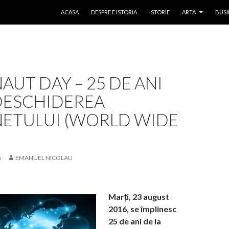
SKIP TO CONTENT
ACASA
DESPRE E ISTORIA
ISTORIE
ARTA
BUSI
AUT DAY – 25 DE ANI
DESCHIDEREA
NETULUI (WORLD WIDE
6
EMANUEL NICOLAU
Marți, 23 august
2016, se împlinesc
25 de ani de la