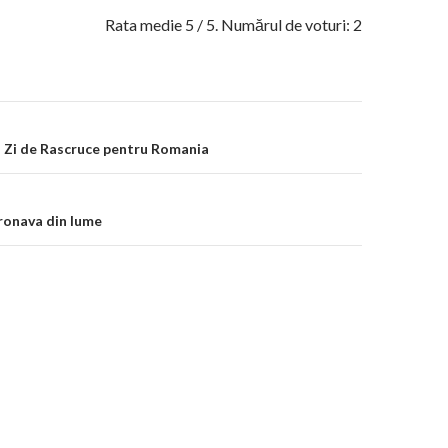
Rata medie
5
/ 5. Numărul de voturi:
2
on
 Zi de Rascruce pentru Romania
ronava din lume