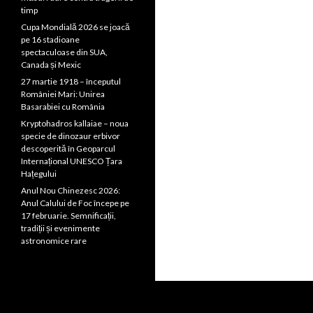
timp
Cupa Mondială 2026 se joacă
pe 16 stadioane
spectaculoase din SUA,
Canada și Mexic
27 martie 1918 – începutul
României Mari: Unirea
Basarabiei cu România
Kryptohadros kallaiae – noua
specie de dinozaur erbivor
descoperită în Geoparcul
Internațional UNESCO Țara
Hațegului
Anul Nou Chinezesc 2026:
Anul Calului de Foc începe pe
17 februarie. Semnificații,
tradiții și evenimente
astronomice rare