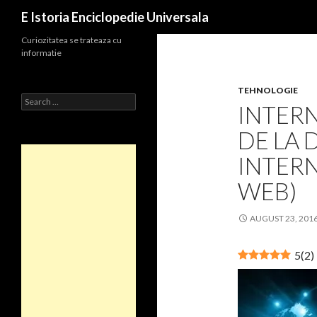
Search
E Istoria Enciclopedie Universala
Curiozitatea se trateaza cu
informatie
TEHNOLOGIE
Search
INTERN
for:
DE LA 
INTER
WEB)
AUGUST 23, 201
5
(
2
)