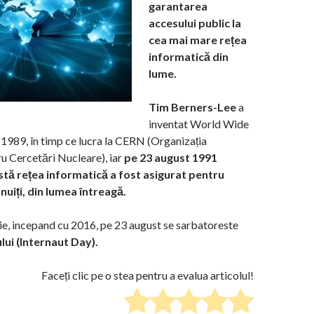
garantarea
accesului public la
cea mai mare rețea
informatică din
lume.
Tim Berners-Lee
a
inventat World Wide
89, în timp ce lucra la CERN (Organizația
u Cercetări Nucleare), iar
pe 23 august 1991
stă rețea informatică a fost asigurat pentru
șnuiți, din lumea întreagă.
e, incepand cu 2016, pe 23 august se sarbatoreste
lui (Internaut Day).
Faceți clic pe o stea pentru a evalua articolul!