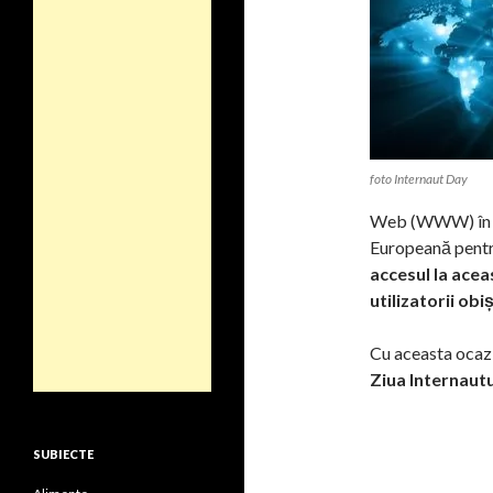
foto Internaut Day
Web (WWW) în 19
Europeană pentr
accesul la acea
utilizatorii obi
Cu aceasta ocazi
Ziua Internautu
SUBIECTE