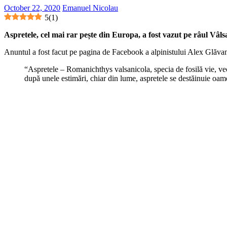
October 22, 2020
Emanuel Nicolau
5
(
1
)
Aspretele, cel mai rar pește din Europa, a fost vazut pe râul Vâls
Anuntul a fost facut pe pagina de Facebook a alpinistului Alex Glăvan, 
“Aspretele – Romanichthys valsanicola, specia de fosilă vie, ve
după unele estimări, chiar din lume, aspretele se destăinuie oam