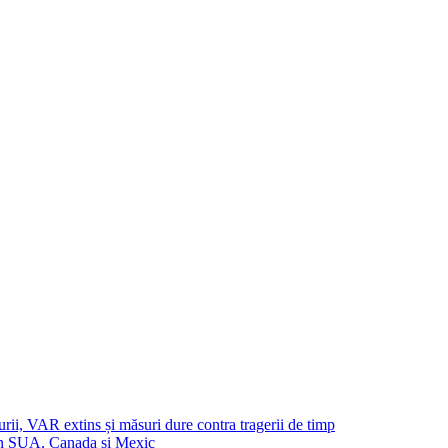
urii, VAR extins și măsuri dure contra tragerii de timp
in SUA, Canada și Mexic