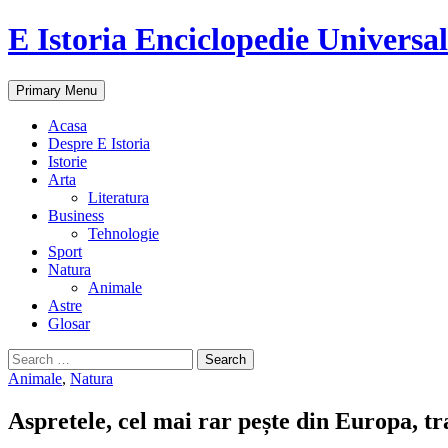
E Istoria Enciclopedie Universa
Search
Skip
Primary Menu
to
content
Acasa
Despre E Istoria
Istorie
Arta
Literatura
Business
Tehnologie
Sport
Natura
Animale
Astre
Glosar
Search
for:
Animale
,
Natura
Aspretele, cel mai rar pește din Europa, t