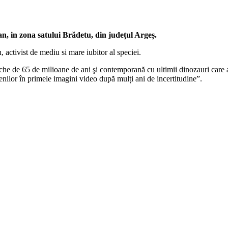
an, in zona satului Brădetu, din județul Argeș.
activist de mediu si mare iubitor al speciei.
che de 65 de milioane de ani şi contemporană cu ultimii dinozauri care a
enilor în primele imagini video după mulți ani de incertitudine”.