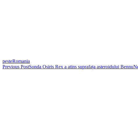
peste
Romania
Post
Previous Post
Sonda Osiris Rex a atins suprafața asteroidului Bennu
Ne
navigation