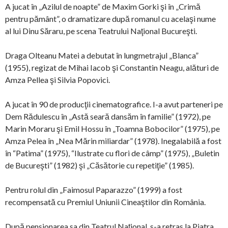
A jucat în „Azilul de noapte” de Maxim Gorki şi în „Crimă
pentru pământ”, o dramatizare după romanul cu acelaşi nume
al lui Dinu Săraru, pe scena Teatrului Naţional Bucureşti.
Draga Olteanu Matei a debutat în lungmetrajul „Blanca”
(1955), regizat de Mihai Iacob şi Constantin Neagu, alături de
Amza Pellea şi Silvia Popovici.
A jucat în 90 de producţii cinematografice. I-a avut parteneri pe
Dem Rădulescu în „Astă seară dansăm în familie” (1972), pe
Marin Moraru şi Emil Hossu în „Toamna Bobocilor” (1975), pe
Amza Pelea în „Nea Mărin miliardar” (1978). Inegalabilă a fost
în “Patima” (1975), “Ilustrate cu flori de câmp” (1975), „Buletin
de Bucureşti” (1982) şi „Căsătorie cu repetiţie” (1985).
Pentru rolul din „Faimosul Paparazzo” (1999) a fost
recompensată cu Premiul Uniunii Cineaştilor din România.
După pensionarea sa din Teatrul Naţional, s-a retras la Piatra