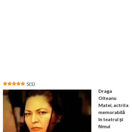
5
(
1
)
Draga
Olteanu
Matei, actrita
memorabilă
în teatrul şi
filmul