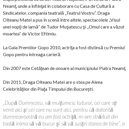
Neamţ, unde a înfiinţat în colaborare cu Casa de Cultură a
Sindicatelor, compania teatrală „Teatrul Vostru”. Draga
Olteanu Matei a pus în scenă între altele, spectacolele „Visul
unei nopţi de iarnă” de Tudor Muşatescu şi „Omul care a văzut
moartea” de Victor Eftimiu.
La Gala Premiilor Gopo 2010, actriţa a fost distinsă cu Premiul
Gopo pentru întreaga carieră.
Din 2007 este Cetăţean de onoare al municipiului Piatra Neamţ.
Din 2011, Draga Olteanu Matei are o stea pe Aleea
Celebrităţilor din Piaţa Timpului din Bucureşti.
„După Dumnezeu, vă mulţumesc tuturor, cei care aţi
venit aici şi cei care nu sunt aici, pentru că datorită
dumneavoastră eu am fost actriţă, m-am străduit din
toată inima să vă bucur şi să vă susţin starea de bine”, a