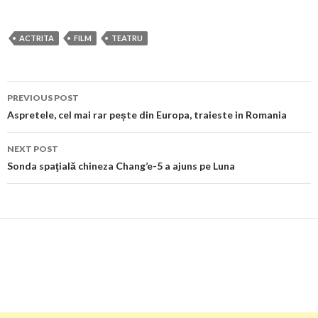
ACTRITA
FILM
TEATRU
Post
PREVIOUS POST
navigation
Aspretele, cel mai rar pește din Europa, traieste in Romania
NEXT POST
Sonda spaţială chineza Chang’e-5 a ajuns pe Luna