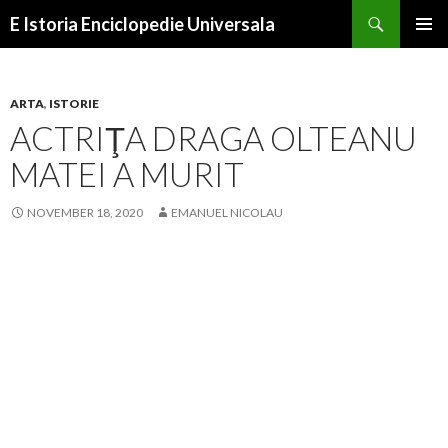
Search
E Istoria Enciclopedie Universala
SKIP
PRIMAR
TO
MENU
CONTENT
ARTA
,
ISTORIE
ACTRIŢA DRAGA OLTEANU
MATEI A MURIT
NOVEMBER 18, 2020
EMANUEL NICOLAU