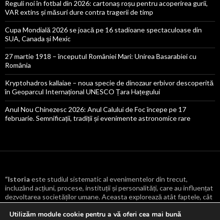
Reguli noi în fotbal din 2026: cartonaș roșu pentru acoperirea gurii,
VAR extins și măsuri dure contra tragerii de timp
Cupa Mondială 2026 se joacă pe 16 stadioane spectaculoase din
SUA, Canada și Mexic
27 martie 1918 – începutul României Mari: Unirea Basarabiei cu
România
Kryptohadros kallaiae – noua specie de dinozaur erbivor descoperită
în Geoparcul Internațional UNESCO Țara Hațegului
Anul Nou Chinezesc 2026: Anul Calului de Foc începe pe 17
februarie. Semnificații, tradiții și evenimente astronomice rare
“Istoria
este studiul sistematic al evenimentelor din trecut,
incluzând acțiuni, procese, instituții și personalități, care au influențat
dezvoltarea societăților umane. Aceasta explorează atât faptele, cât
și cauzele și consecințele lor, oferind o înțelegere mai profundă a
Utilizăm module cookie pentru a vă oferi cea mai bună
transformărilor culturale, politice, economice și sociale care au