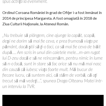
spus actriţa la eveniment.
Ordinul Coroana României în grad de Ofiţer i-a fost înmânat în
2014 de principesa Margareta. A fost omagiată în 2018 de
Ziua Culturii Naţionale, la Ateneul Român.
„Nu trebuie să plângem, cine ajunge la capăt, scapă,
deşi ne dorim să mai fie ceva, e prea frumosă viaţa pe
pământ, dacă ştii să ţi-o faci, ca să mai fie ceva de trăit
după…. Am scris în unul din caietele mele…m-am rugat
lui D-zeu dacă e să ne reîncarnăm, pentru nimic în lume
să n-o facă, sunt în stare să fac orice să nu mă mai nasc
din cauză că iubesc viaţa foarte mult. Mă bucur de
fiecare lucru, că suntem aici, că stăm de vorbă, că aţi
trecut să mă vedeţi…”, spunea Draga Olteanu Matei într-
un interviu la TVR.