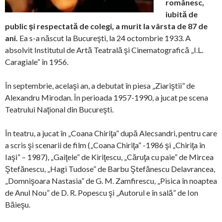
românesc,
iubită de
public şi respectată de colegi, a murit la vârsta de 87 de
ani.
Ea s-a născut la Bucureşti, la 24 octombrie 1933. A
absolvit Institutul de Artă Teatrală şi Cinematografică „I.L.
Caragiale” în 1956.
În septembrie, acelaşi an, a debutat în piesa „Ziariştii” de
Alexandru Mirodan. În perioada 1957-1990, a jucat pe scena
Teatrului Naţional din Bucureşti.
În teatru, a jucat în „Coana Chiriţa” după Alecsandri, pentru care
a scris şi scenarii de film („Coana Chiriţa” -1986 şi „Chiriţa în
Iaşi” – 1987), „Gaiţele” de Kiriţescu, „Căruţa cu paie” de Mircea
Ştefănescu, „Hagi Tudose” de Barbu Ştefănescu Delavrancea,
„Domnişoara Nastasia” de G. M. Zamfirescu, „Pisica în noaptea
de Anul Nou” de D. R. Popescu şi „Autorul e în sală” de Ion
Băieşu.