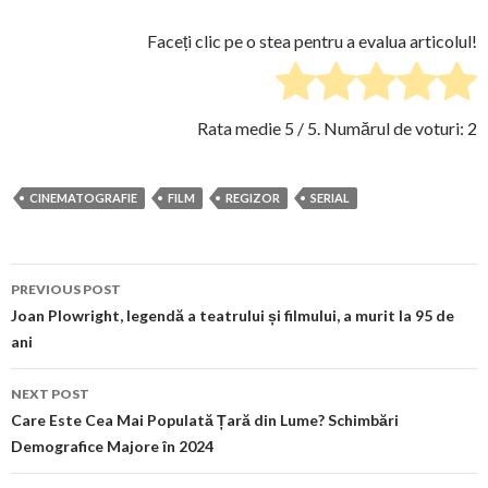
Faceți clic pe o stea pentru a evalua articolul!
Rata medie
5
/ 5. Numărul de voturi:
2
CINEMATOGRAFIE
FILM
REGIZOR
SERIAL
Post
PREVIOUS POST
navigation
Joan Plowright, legendă a teatrului și filmului, a murit la 95 de
ani
NEXT POST
Care Este Cea Mai Populată Țară din Lume? Schimbări
Demografice Majore în 2024