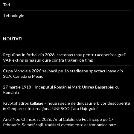
Tari
Tehnologie
NOUTATI
Reguli noi în fotbal din 2026: cartonaș roșu pentru acoperirea gurii,
VAR extins și măsuri dure contra tragerii de timp
Cupa Mondială 2026 se joacă pe 16 stadioane spectaculoase din
SUA, Canada și Mexic
27 martie 1918 – începutul României Mari: Unirea Basarabiei cu
România
Kryptohadros kallaiae – noua specie de dinozaur erbivor descoperită
în Geoparcul Internațional UNESCO Țara Hațegului
Anul Nou Chinezesc 2026: Anul Calului de Foc începe pe 17
februarie. Semnificații, tradiții și evenimente astronomice rare