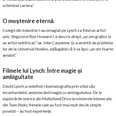
schimbat cariera.”
O moștenire eternă
Colegii din industrie l-au omagiat pe Lynch ca fiind un artist
unic. Regizorul Ron Howard l-a descris drept „un om grațios și
un artist neînfricat,” iar John Carpenter și-a amintit de prietenia
lor de la Universal Studios, adăugând că îi va lipsi „un om foarte
amabil.”
Filmele lui Lynch: Între magie și
ambiguitate
David Lynch a redefinit cinematografia prin stilul său
inconfundabil, amestecând magia cu ambiguitatea. De la
explorările onirice din
Mulholland Drive
la misterele întunecate
din
Twin Peaks
, filmele sale au fost mai mult decât simple
povești – au fost experiențe.