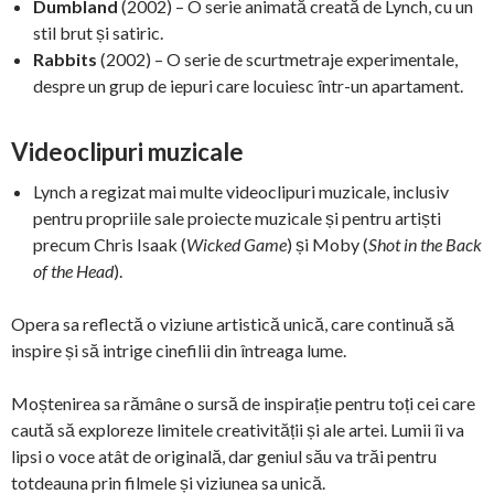
Dumbland
(2002) – O serie animată creată de Lynch, cu un
stil brut și satiric.
Rabbits
(2002) – O serie de scurtmetraje experimentale,
despre un grup de iepuri care locuiesc într-un apartament.
Videoclipuri muzicale
Lynch a regizat mai multe videoclipuri muzicale, inclusiv
pentru propriile sale proiecte muzicale și pentru artiști
precum Chris Isaak (
Wicked Game
) și Moby (
Shot in the Back
of the Head
).
Opera sa reflectă o viziune artistică unică, care continuă să
inspire și să intrige cinefilii din întreaga lume.
Moștenirea sa rămâne o sursă de inspirație pentru toți cei care
caută să exploreze limitele creativității și ale artei. Lumii îi va
lipsi o voce atât de originală, dar geniul său va trăi pentru
totdeauna prin filmele și viziunea sa unică.