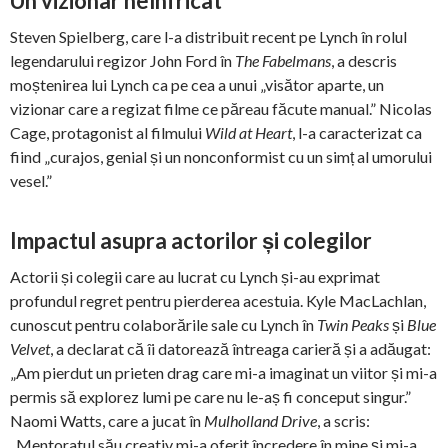
Un vizionar neînfricat
Steven Spielberg, care l-a distribuit recent pe Lynch în rolul
legendarului regizor John Ford în
The Fabelmans
, a descris
moștenirea lui Lynch ca pe cea a unui „visător aparte, un
vizionar care a regizat filme ce păreau făcute manual.” Nicolas
Cage, protagonist al filmului
Wild at Heart
, l-a caracterizat ca
fiind „curajos, genial și un nonconformist cu un simț al umorului
vesel.”
Impactul asupra actorilor și colegilor
Actorii și colegii care au lucrat cu Lynch și-au exprimat
profundul regret pentru pierderea acestuia. Kyle MacLachlan,
cunoscut pentru colaborările sale cu Lynch în
Twin Peaks
și
Blue
Velvet
, a declarat că îi datorează întreaga carieră și a adăugat:
„Am pierdut un prieten drag care mi-a imaginat un viitor și mi-a
permis să explorez lumi pe care nu le-aș fi conceput singur.”
Naomi Watts, care a jucat în
Mulholland Drive
, a scris:
„Mentoratul său creativ mi-a oferit încredere în mine și mi-a