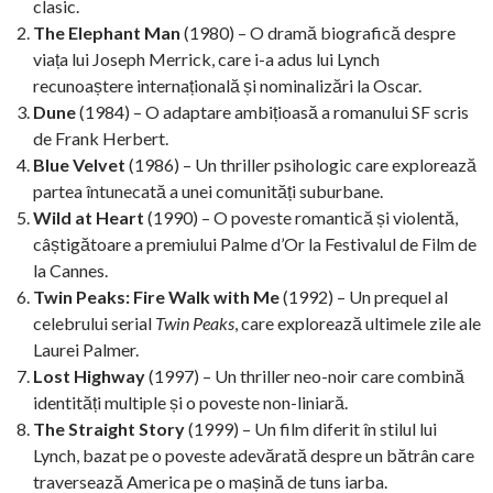
clasic.
The Elephant Man
(1980) – O dramă biografică despre
viața lui Joseph Merrick, care i-a adus lui Lynch
recunoaștere internațională și nominalizări la Oscar.
Dune
(1984) – O adaptare ambițioasă a romanului SF scris
de Frank Herbert.
Blue Velvet
(1986) – Un thriller psihologic care explorează
partea întunecată a unei comunități suburbane.
Wild at Heart
(1990) – O poveste romantică și violentă,
câștigătoare a premiului Palme d’Or la Festivalul de Film de
la Cannes.
Twin Peaks: Fire Walk with Me
(1992) – Un prequel al
celebrului serial
Twin Peaks
, care explorează ultimele zile ale
Laurei Palmer.
Lost Highway
(1997) – Un thriller neo-noir care combină
identități multiple și o poveste non-liniară.
The Straight Story
(1999) – Un film diferit în stilul lui
Lynch, bazat pe o poveste adevărată despre un bătrân care
traversează America pe o mașină de tuns iarba.