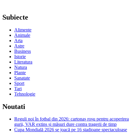
Subiecte
Alimente
Animale
Arta
Astre
Business
Istorie
Literatura
Natura
Plante
Sanatate
Sport
Tari
Tehnologie
Noutati
Reguli noi în fotbal din 2026: cartonaș roșu pentru acoperirea
gurii, VAR extins și măsuri dure contra tragerii de timp
Cupa Mondială 2026 se joacă pe 16 stadioane spectaculoase