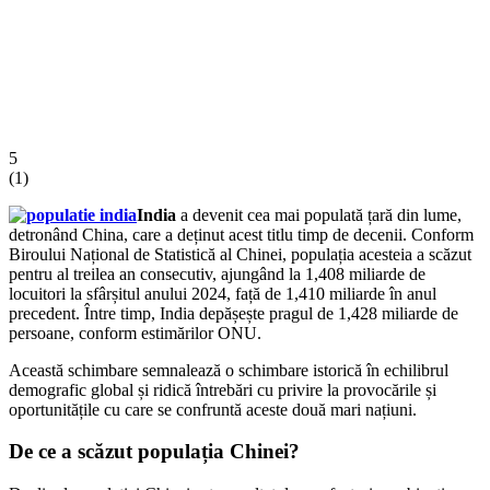
5
(
1
)
India
a devenit cea mai populată țară din lume,
detronând China, care a deținut acest titlu timp de decenii. Conform
Biroului Național de Statistică al Chinei, populația acesteia a scăzut
pentru al treilea an consecutiv, ajungând la 1,408 miliarde de
locuitori la sfârșitul anului 2024, față de 1,410 miliarde în anul
precedent. Între timp, India depășește pragul de 1,428 miliarde de
persoane, conform estimărilor ONU.
Această schimbare semnalează o schimbare istorică în echilibrul
demografic global și ridică întrebări cu privire la provocările și
oportunitățile cu care se confruntă aceste două mari națiuni.
De ce a scăzut populația Chinei?