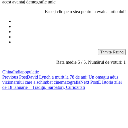
acest avantaj demografic unic.
Faceți clic pe o stea pentru a evalua articolul!
Trimite Rating
Rata medie
5
/ 5. Numărul de voturi:
1
China
India
populatie
Post
Previous Post
David Lynch a murit la 78 de ani: Un omagiu adus
vizionarului care a schimbat cinematografia
Next Post
E Istoria zilei
navigation
de 18 ianuarie – Tradiții, Sărbători, Curiozități