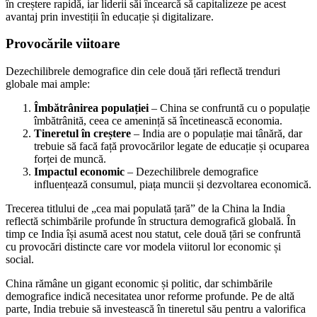
în creștere rapidă, iar liderii săi încearcă să capitalizeze pe acest
avantaj prin investiții în educație și digitalizare.
Provocările viitoare
Dezechilibrele demografice din cele două țări reflectă trenduri
globale mai ample:
Îmbătrânirea populației
– China se confruntă cu o populație
îmbătrânită, ceea ce amenință să încetinească economia.
Tineretul în creștere
– India are o populație mai tânără, dar
trebuie să facă față provocărilor legate de educație și ocuparea
forței de muncă.
Impactul economic
– Dezechilibrele demografice
influențează consumul, piața muncii și dezvoltarea economică.
Trecerea titlului de „cea mai populată țară” de la China la India
reflectă schimbările profunde în structura demografică globală. În
timp ce India își asumă acest nou statut, cele două țări se confruntă
cu provocări distincte care vor modela viitorul lor economic și
social.
China rămâne un gigant economic și politic, dar schimbările
demografice indică necesitatea unor reforme profunde. Pe de altă
parte, India trebuie să investească în tineretul său pentru a valorifica