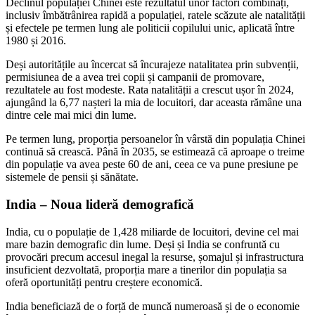
Declinul populației Chinei este rezultatul unor factori combinați,
inclusiv îmbătrânirea rapidă a populației, ratele scăzute ale natalității
și efectele pe termen lung ale politicii copilului unic, aplicată între
1980 și 2016.
Deși autoritățile au încercat să încurajeze natalitatea prin subvenții,
permisiunea de a avea trei copii și campanii de promovare,
rezultatele au fost modeste. Rata natalității a crescut ușor în 2024,
ajungând la 6,77 nașteri la mia de locuitori, dar aceasta rămâne una
dintre cele mai mici din lume.
Pe termen lung, proporția persoanelor în vârstă din populația Chinei
continuă să crească. Până în 2035, se estimează că aproape o treime
din populație va avea peste 60 de ani, ceea ce va pune presiune pe
sistemele de pensii și sănătate.
India – Noua lideră demografică
India, cu o populație de 1,428 miliarde de locuitori, devine cel mai
mare bazin demografic din lume. Deși și India se confruntă cu
provocări precum accesul inegal la resurse, șomajul și infrastructura
insuficient dezvoltată, proporția mare a tinerilor din populația sa
oferă oportunități pentru creștere economică.
India beneficiază de o forță de muncă numeroasă și de o economie