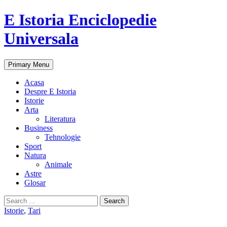
E Istoria Enciclopedie
Universala
Search
Skip
Primary Menu
to
content
Acasa
Despre E Istoria
Istorie
Arta
Literatura
Business
Tehnologie
Sport
Natura
Animale
Astre
Glosar
Search
for:
Istorie
,
Tari