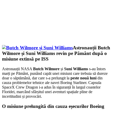
Astronauții Butch
Wilmore și Suni Williams revin pe Pământ după o
misiune extinsă pe ISS
Astronauții NASA
Butch Wilmore
și
Suni Williams
s-au întors
marți pe Pământ, punând capăt unei misiuni care trebuia să dureze
doar o săptămână, dar care s-a prelungit la
peste nouă luni
din
cauza problemelor tehnice ale navei Boeing Starliner. Capsula
SpaceX Crew Dragon i-a adus în siguranță în largul coastelor
Floridei, marcând sfârșitul unei aventuri spațiale pline de
incertitudini și provocări.
O misiune prelungită din cauza eșecurilor Boeing