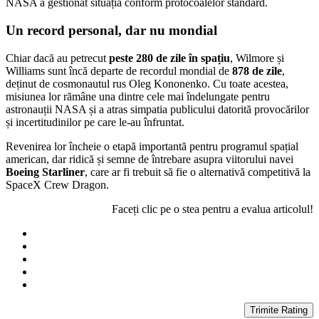
NASA a gestionat situația conform protocoalelor standard.
Un record personal, dar nu mondial
Chiar dacă au petrecut
peste 280 de zile în spațiu
, Wilmore și
Williams sunt încă departe de recordul mondial de
878 de zile
,
deținut de cosmonautul rus Oleg Kononenko. Cu toate acestea,
misiunea lor rămâne una dintre cele mai îndelungate pentru
astronauții NASA și a atras simpatia publicului datorită provocărilor
și incertitudinilor pe care le-au înfruntat.
Revenirea lor încheie o etapă importantă pentru programul spațial
american, dar ridică și semne de întrebare asupra viitorului navei
Boeing Starliner
, care ar fi trebuit să fie o alternativă competitivă la
SpaceX Crew Dragon.
Faceți clic pe o stea pentru a evalua articolul!
Trimite Rating