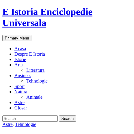
E Istoria Enciclopedie
Universala
Search
Skip
Primary Menu
to
content
Acasa
Despre E Istoria
Istorie
Arta
Literatura
Business
Tehnologie
Sport
Natura
Animale
Astre
Glosar
Search
for:
Astre
,
Tehnologie