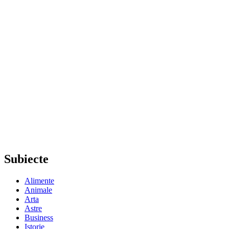
Subiecte
Alimente
Animale
Arta
Astre
Business
Istorie