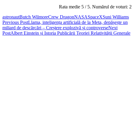
Rata medie
5
/ 5. Numărul de voturi:
2
astronaut
Butch Wilmore
Crew Dragon
NASA
SpaceX
Suni Williams
Post
Previous Post
Llama, inteligența artificială de la Meta, depășește un
miliard de descărcări – Creștere explozivă și controverse
Next
navigation
Post
Albert Einstein și Istoria Publicării Teoriei Relativității Generale