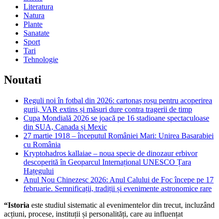
Literatura
Natura
Plante
Sanatate
Sport
Tari
Tehnologie
Noutati
Reguli noi în fotbal din 2026: cartonaș roșu pentru acoperirea
gurii, VAR extins și măsuri dure contra tragerii de timp
Cupa Mondială 2026 se joacă pe 16 stadioane spectaculoase
din SUA, Canada și Mexic
27 martie 1918 – începutul României Mari: Unirea Basarabiei
cu România
Kryptohadros kallaiae – noua specie de dinozaur erbivor
descoperită în Geoparcul Internațional UNESCO Țara
Hațegului
Anul Nou Chinezesc 2026: Anul Calului de Foc începe pe 17
februarie. Semnificații, tradiții și evenimente astronomice rare
“Istoria
este studiul sistematic al evenimentelor din trecut, incluzând
acțiuni, procese, instituții și personalități, care au influențat