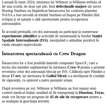
Lansată în iunie 2024, misiunea lui Wilmore și Williams trebuia să
fie una scurtă, de doar opt zile, însă
defecțiunile majore
ale navei
Boeing Starliner au împiedicat întoarcerea lor conform planului.
NASA a fost nevoită să trimită Starliner-ul înapoi pe Pământ fără
echipaj și să aștepte o altă oportunitate pentru recuperarea
astronauților.
În această perioadă, cei doi astronauți au participat la numeroase
experimente științifice
și activități de mentenanță la bordul
Stației
Spațiale Internaționale (ISS)
, menținând o atitudine pozitivă în
ciuda situației neprevăzute.
Întoarcerea spectaculoasă cu Crew Dragon
Întoarcerea lor a fost posibilă datorită companiei SpaceX, care a
inclus doi membri suplimentari în misiunea
Crew-9
pentru a permite
revenirea celor doi astronauți blocați pe ISS. Călătoria spre Pământ a
durat
17 ore
, iar aterizarea în
Golful Mexic
s-a desfășurat în condiții
de siguranță, cu ajutorul a patru parașute uriașe.
După revenirea pe sol, Wilmore și Williams au fost supuși unui
control medical inițial, urmând să fie transportați la
Houston, Texas
,
unde vor începe un program de
45 de zile de recuperare
pentru a
se readapta la gravitația terestră.