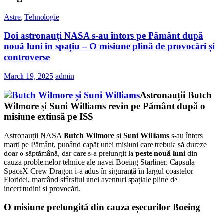
Astre
,
Tehnologie
Doi astronauți NASA s-au întors pe Pământ după
nouă luni în spațiu – O misiune plină de provocări și
controverse
March 19, 2025
admin
Astronauții Butch
Wilmore și Suni Williams revin pe Pământ după o
misiune extinsă pe ISS
Astronauții NASA
Butch Wilmore
și
Suni Williams
s-au întors
marți pe Pământ, punând capăt unei misiuni care trebuia să dureze
doar o săptămână, dar care s-a prelungit la
peste nouă luni
din
cauza problemelor tehnice ale navei Boeing Starliner. Capsula
SpaceX Crew Dragon i-a adus în siguranță în largul coastelor
Floridei, marcând sfârșitul unei aventuri spațiale pline de
incertitudini și provocări.
O misiune prelungită din cauza eșecurilor Boeing