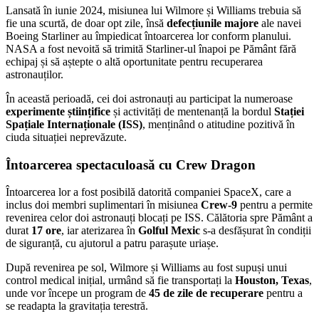
Lansată în iunie 2024, misiunea lui Wilmore și Williams trebuia să
fie una scurtă, de doar opt zile, însă
defecțiunile majore
ale navei
Boeing Starliner au împiedicat întoarcerea lor conform planului.
NASA a fost nevoită să trimită Starliner-ul înapoi pe Pământ fără
echipaj și să aștepte o altă oportunitate pentru recuperarea
astronauților.
În această perioadă, cei doi astronauți au participat la numeroase
experimente științifice
și activități de mentenanță la bordul
Stației
Spațiale Internaționale (ISS)
, menținând o atitudine pozitivă în
ciuda situației neprevăzute.
Întoarcerea spectaculoasă cu Crew Dragon
Întoarcerea lor a fost posibilă datorită companiei SpaceX, care a
inclus doi membri suplimentari în misiunea
Crew-9
pentru a permite
revenirea celor doi astronauți blocați pe ISS. Călătoria spre Pământ a
durat
17 ore
, iar aterizarea în
Golful Mexic
s-a desfășurat în condiții
de siguranță, cu ajutorul a patru parașute uriașe.
După revenirea pe sol, Wilmore și Williams au fost supuși unui
control medical inițial, urmând să fie transportați la
Houston, Texas
,
unde vor începe un program de
45 de zile de recuperare
pentru a
se readapta la gravitația terestră.