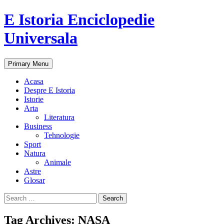
E Istoria Enciclopedie
Universala
Search
Skip
Primary Menu
to
content
Acasa
Despre E Istoria
Istorie
Arta
Literatura
Business
Tehnologie
Sport
Natura
Animale
Astre
Glosar
Search
for:
Tag Archives: NASA