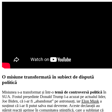
O misiune transformată în subiect de dispută
politică
Misiunea s-a transformat și într-o
temă de controversă politică
în
SUA. Fostul președinte Donald Trump l-a acuzat pe actualul lider,
Joe Biden, că i-ar fi „abandonat” pe astronauți, iar
Elon Musk
a
susținut că i-ar fi putut salva mai devreme. Aceste declarații au
stârnit reacții aprinse în comunitatea științifică, care a subliniat că