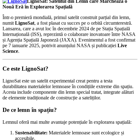
LignoSat: Satelitul din Lemn care Marchează o
Nouă Eră în Explorarea Spațială
Într-o premieră mondială, primul satelit construit parțial din lemn,
numit
LignoSat
, a fost plasat cu succes pe o orbită circumterestră.
Lansarea, care a avut loc în decembrie 2024 de pe Stația Spațială
Internațională (ISS), reprezintă o colaborare inovatoare între NASA
și Agenția Spațială Japoneză (JAXA). Evenimentul a fost confirmat
pe 7 ianuarie 2025, potrivit anunțului NASA și publicației
Live
Science
.
Ce este LignoSat?
LignoSat este un satelit experimental creat pentru a testa
durabilitatea materialelor lemnoase în condițiile extreme din spațiu.
Acesta include componente din lemn special tratat, integrate alături
de elemente tradiționale de construcție a sateliților.
De ce lemn în spațiu?
Lemnul oferă mai multe avantaje potențiale în explorarea spațială:
Sustenabilitate:
Materialele lemnoase sunt ecologice și
accesibile.