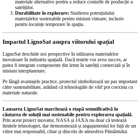
materiale alternative pentru a reduce costurile de producție a
sateliților.
Durabilitate în explorare:
Studierea potențialului
materialelor sustenabile pentru misiuni viitoare, inclusiv
pentru locuințe temporare în spațiu.
Impactul LignoSat asupra viitorului spațial
LignoSat deschide noi perspective în utilizarea materialelor
inovatoare în industria spațială. Dacă testele vor avea succes, ar
putea fi integrate componente din lemn în sateliții comerciali și în
misiuni interplanetare.
Pe lângă avantajele practice, proiectul simbolizează un pas important
către sustenabilitate, arătând că tehnologiile de vârf pot coexista cu
materiale naturale.
Lansarea LignoSat marchează o etapă semnificativă în
căutarea de soluții mai sustenabile pentru explorarea spațială
.
Prin acest proiect inovator, NASA și JAXA nu doar că testează
limitele tehnologiei, dar demonstrează și angajamentul lor față de un
viitor mai responsabil, chiar și dincolo de atmosfera Pământului.