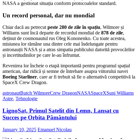
NASA a gestionat situația conform protocoalelor standard.
Un record personal, dar nu mondial
Chiar dacă au petrecut
peste 280 de zile în spațiu
, Wilmore și
Williams sunt încă departe de recordul mondial de
878 de zile
,
deținut de cosmonautul rus Oleg Kononenko. Cu toate acestea,
misiunea lor rămâne una dintre cele mai îndelungate pentru
astronauții NASA și a atras simpatia publicului datorită provocărilor
și incertitudinilor pe care le-au înfruntat.
Revenirea lor încheie o etapă importantă pentru programul spațial
american, dar ridică și semne de întrebare asupra viitorului navei
Boeing Starliner
, care ar fi trebuit să fie o alternativă competitivă la
SpaceX Crew Dragon.
astronaut
Butch Wilmore
Crew Dragon
NASA
SpaceX
Suni Williams
Astre
,
Tehnologie
LignoSat, Primul Satelit din Lemn, Lansat cu
Succes pe Orbita Pământului
January 10, 2025
Emanuel Nicolau