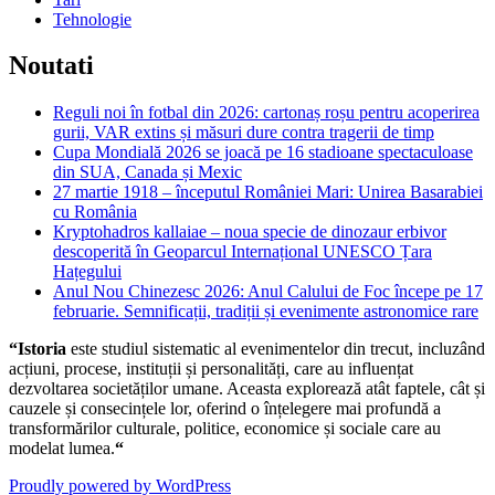
Tehnologie
Noutati
Reguli noi în fotbal din 2026: cartonaș roșu pentru acoperirea
gurii, VAR extins și măsuri dure contra tragerii de timp
Cupa Mondială 2026 se joacă pe 16 stadioane spectaculoase
din SUA, Canada și Mexic
27 martie 1918 – începutul României Mari: Unirea Basarabiei
cu România
Kryptohadros kallaiae – noua specie de dinozaur erbivor
descoperită în Geoparcul Internațional UNESCO Țara
Hațegului
Anul Nou Chinezesc 2026: Anul Calului de Foc începe pe 17
februarie. Semnificații, tradiții și evenimente astronomice rare
“Istoria
este studiul sistematic al evenimentelor din trecut, incluzând
acțiuni, procese, instituții și personalități, care au influențat
dezvoltarea societăților umane. Aceasta explorează atât faptele, cât și
cauzele și consecințele lor, oferind o înțelegere mai profundă a
transformărilor culturale, politice, economice și sociale care au
modelat lumea.
“
Proudly powered by WordPress