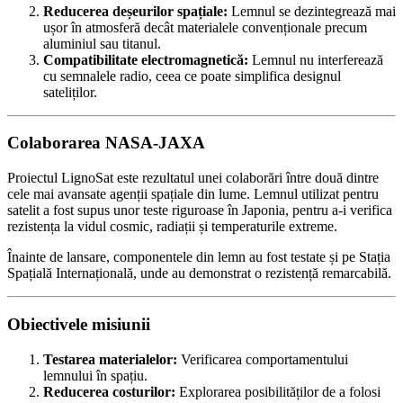
Reducerea deșeurilor spațiale:
Lemnul se dezintegrează mai
ușor în atmosferă decât materialele convenționale precum
aluminiul sau titanul.
Compatibilitate electromagnetică:
Lemnul nu interferează
cu semnalele radio, ceea ce poate simplifica designul
sateliților.
Colaborarea NASA-JAXA
Proiectul LignoSat este rezultatul unei colaborări între două dintre
cele mai avansate agenții spațiale din lume. Lemnul utilizat pentru
satelit a fost supus unor teste riguroase în Japonia, pentru a-i verifica
rezistența la vidul cosmic, radiații și temperaturile extreme.
Înainte de lansare, componentele din lemn au fost testate și pe Stația
Spațială Internațională, unde au demonstrat o rezistență remarcabilă.
Obiectivele misiunii
Testarea materialelor:
Verificarea comportamentului
lemnului în spațiu.
Reducerea costurilor:
Explorarea posibilităților de a folosi