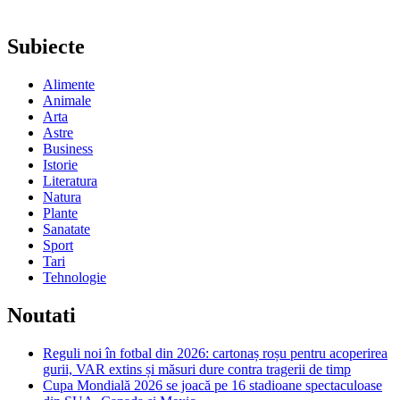
Subiecte
Alimente
Animale
Arta
Astre
Business
Istorie
Literatura
Natura
Plante
Sanatate
Sport
Tari
Tehnologie
Noutati
Reguli noi în fotbal din 2026: cartonaș roșu pentru acoperirea
gurii, VAR extins și măsuri dure contra tragerii de timp
Cupa Mondială 2026 se joacă pe 16 stadioane spectaculoase