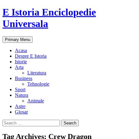
E Istoria Enciclopedie
Universala
Search
Skip
Primary Menu
to
content
Acasa
Despre E Istoria
Istorie
Arta
Literatura
Business
Tehnologie
Sport
Natura
Animale
Astre
Glosar
Search
for:
Tag Archives: Crew Dragon