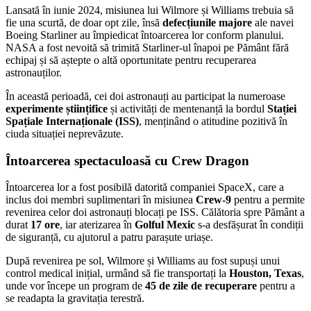
Lansată în iunie 2024, misiunea lui Wilmore și Williams trebuia să
fie una scurtă, de doar opt zile, însă
defecțiunile majore
ale navei
Boeing Starliner au împiedicat întoarcerea lor conform planului.
NASA a fost nevoită să trimită Starliner-ul înapoi pe Pământ fără
echipaj și să aștepte o altă oportunitate pentru recuperarea
astronauților.
În această perioadă, cei doi astronauți au participat la numeroase
experimente științifice
și activități de mentenanță la bordul
Stației
Spațiale Internaționale (ISS)
, menținând o atitudine pozitivă în
ciuda situației neprevăzute.
Întoarcerea spectaculoasă cu Crew Dragon
Întoarcerea lor a fost posibilă datorită companiei SpaceX, care a
inclus doi membri suplimentari în misiunea
Crew-9
pentru a permite
revenirea celor doi astronauți blocați pe ISS. Călătoria spre Pământ a
durat
17 ore
, iar aterizarea în
Golful Mexic
s-a desfășurat în condiții
de siguranță, cu ajutorul a patru parașute uriașe.
După revenirea pe sol, Wilmore și Williams au fost supuși unui
control medical inițial, urmând să fie transportați la
Houston, Texas
,
unde vor începe un program de
45 de zile de recuperare
pentru a
se readapta la gravitația terestră.