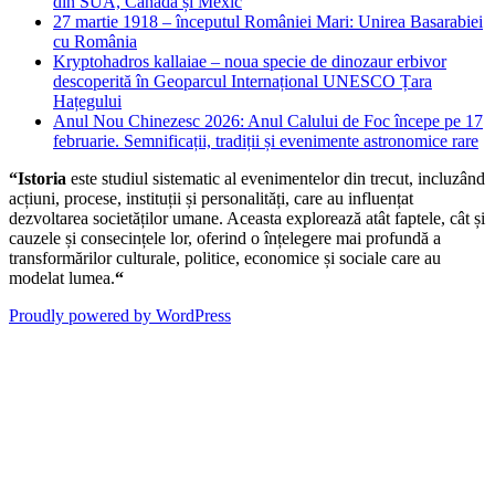
din SUA, Canada și Mexic
27 martie 1918 – începutul României Mari: Unirea Basarabiei
cu România
Kryptohadros kallaiae – noua specie de dinozaur erbivor
descoperită în Geoparcul Internațional UNESCO Țara
Hațegului
Anul Nou Chinezesc 2026: Anul Calului de Foc începe pe 17
februarie. Semnificații, tradiții și evenimente astronomice rare
“Istoria
este studiul sistematic al evenimentelor din trecut, incluzând
acțiuni, procese, instituții și personalități, care au influențat
dezvoltarea societăților umane. Aceasta explorează atât faptele, cât și
cauzele și consecințele lor, oferind o înțelegere mai profundă a
transformărilor culturale, politice, economice și sociale care au
modelat lumea.
“
Proudly powered by WordPress