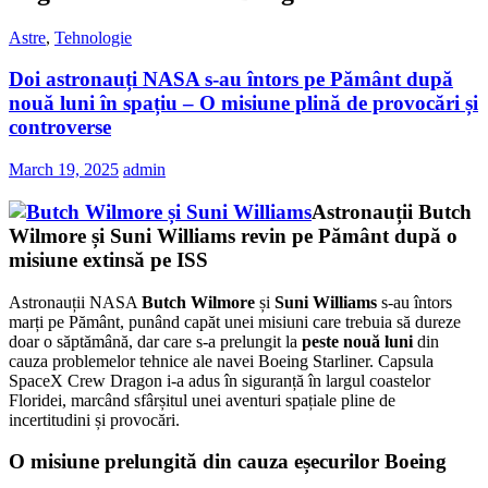
Astre
,
Tehnologie
Doi astronauți NASA s-au întors pe Pământ după
nouă luni în spațiu – O misiune plină de provocări și
controverse
March 19, 2025
admin
Astronauții Butch
Wilmore și Suni Williams revin pe Pământ după o
misiune extinsă pe ISS
Astronauții NASA
Butch Wilmore
și
Suni Williams
s-au întors
marți pe Pământ, punând capăt unei misiuni care trebuia să dureze
doar o săptămână, dar care s-a prelungit la
peste nouă luni
din
cauza problemelor tehnice ale navei Boeing Starliner. Capsula
SpaceX Crew Dragon i-a adus în siguranță în largul coastelor
Floridei, marcând sfârșitul unei aventuri spațiale pline de
incertitudini și provocări.
O misiune prelungită din cauza eșecurilor Boeing