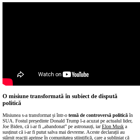
O misiune transformată în subiect de dispută
politică
Misiunea s-a transformat și într-o
temă de controversă politică
în
SUA. Fostul președinte Donald Trump l-a acuzat pe actualul lider,
Joe Biden, că i-ar fi „abandonat” pe astronauți, iar
Elon Musk
a
susținut că i-ar fi putut salva mai devreme. Aceste declarații au
stârnit reacții aprinse în comunitatea științifică, care a subliniat că