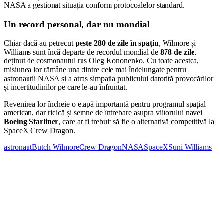
NASA a gestionat situația conform protocoalelor standard.
Un record personal, dar nu mondial
Chiar dacă au petrecut
peste 280 de zile în spațiu
, Wilmore și
Williams sunt încă departe de recordul mondial de
878 de zile
,
deținut de cosmonautul rus Oleg Kononenko. Cu toate acestea,
misiunea lor rămâne una dintre cele mai îndelungate pentru
astronauții NASA și a atras simpatia publicului datorită provocărilor
și incertitudinilor pe care le-au înfruntat.
Revenirea lor încheie o etapă importantă pentru programul spațial
american, dar ridică și semne de întrebare asupra viitorului navei
Boeing Starliner
, care ar fi trebuit să fie o alternativă competitivă la
SpaceX Crew Dragon.
astronaut
Butch Wilmore
Crew Dragon
NASA
SpaceX
Suni Williams