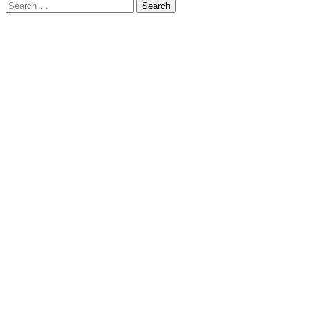
Search
for: