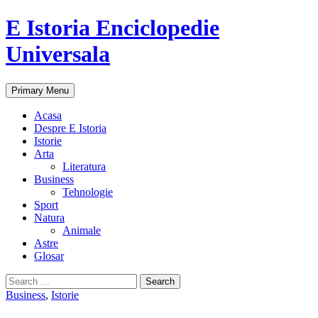
E Istoria Enciclopedie
Universala
Search
Skip
Primary Menu
to
content
Acasa
Despre E Istoria
Istorie
Arta
Literatura
Business
Tehnologie
Sport
Natura
Animale
Astre
Glosar
Search
for:
Business
,
Istorie