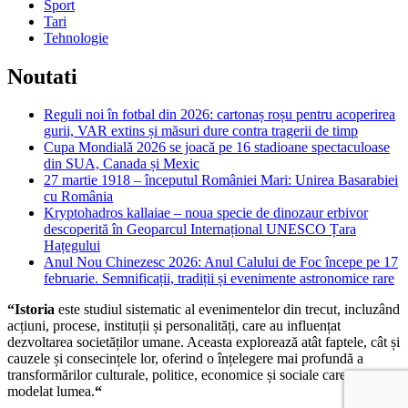
Sport
Tari
Tehnologie
Noutati
Reguli noi în fotbal din 2026: cartonaș roșu pentru acoperirea
gurii, VAR extins și măsuri dure contra tragerii de timp
Cupa Mondială 2026 se joacă pe 16 stadioane spectaculoase
din SUA, Canada și Mexic
27 martie 1918 – începutul României Mari: Unirea Basarabiei
cu România
Kryptohadros kallaiae – noua specie de dinozaur erbivor
descoperită în Geoparcul Internațional UNESCO Țara
Hațegului
Anul Nou Chinezesc 2026: Anul Calului de Foc începe pe 17
februarie. Semnificații, tradiții și evenimente astronomice rare
“Istoria
este studiul sistematic al evenimentelor din trecut, incluzând
acțiuni, procese, instituții și personalități, care au influențat
dezvoltarea societăților umane. Aceasta explorează atât faptele, cât și
cauzele și consecințele lor, oferind o înțelegere mai profundă a
transformărilor culturale, politice, economice și sociale care au
modelat lumea.
“