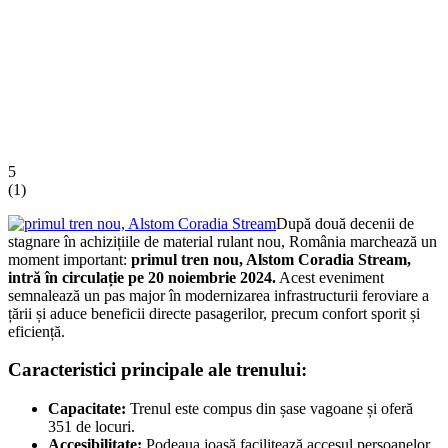
5
(
1
)
După două decenii de
stagnare în achizițiile de material rulant nou, România marchează un
moment important:
primul tren nou, Alstom Coradia Stream,
intră în circulație pe 20 noiembrie 2024.
Acest eveniment
semnalează un pas major în modernizarea infrastructurii feroviare a
țării și aduce beneficii directe pasagerilor, precum confort sporit și
eficiență.
Caracteristici principale ale trenului:
Capacitate:
Trenul este compus din șase vagoane și oferă
351 de locuri.
Accesibilitate:
Podeaua joasă facilitează accesul persoanelor