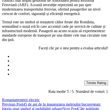
contract mai amplu gestionat de Autoritatea pentru Reformă
Feroviară (ARF). Această investiție reprezintă un pas spre
modernizarea transportului feroviar, oferind pasagerilor un nivel
crescut de confort, siguranță și eficiență energetică.
Trenul este un simbol al renașterii căilor ferate din România,
semnalând o nouă eră în care accentul cade pe servicii de calitate și
infrastructură modernă. Pasagerii au acum ocazia să experimenteze
standarde europene de transport pe una dintre cele mai circulate rute
din țară.
Faceți clic pe o stea pentru a evalua articolul!
Trimite Rating
Rata medie
5
/ 5. Numărul de voturi:
1
Romania
tren
tren electric
Post
Previous Post
45 de ani de la inaugurarea metroului bucureștean:
Istoria unui simbol al mobilității urbane
Next Post
Câte grădinițe