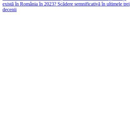
navigation
există în România în 2023? Scădere semnificativă în ultimele trei
decenii