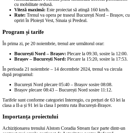
cu mobilitate redusă.
Viteză maximă:
Este proiectat să atingă 160 km/h.
Rute:
Trenul va opera pe traseul București Nord – Brașov, cu
opriri în Ploiești Vest, Sinaia și Predeal.
Program și tarife
În prima zi, pe 20 noiembrie, trenul are următorul orar:
București Nord – Brașov:
Plecare la 09:30, sosire la 12:00.
Brașov – București Nord:
Plecare la 15:20, sosire la 17:53.
În perioada 21 noiembrie – 14 decembrie 2024, trenul va circula
după programul:
București Nord plecare 05:40 – Brașov sosire 08:08.
Brașov plecare 08:43 – București Nord sosire 11:12.
Tarifele sunt conforme categoriei Interregio, cu prețuri de 63 lei la
clasa a II-a și 91 lei la clasa I pentru ruta București-Brașov.
Importanța proiectului
Achiziționarea trenului Alstom Coradia Stream face parte dintr-un