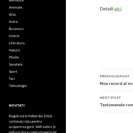
Alimente
Animale
Detalii
aici
Arta
Astre
Business
Istorie
Literatura
Natura
Plante
Sanatate
Post
Sport
PREVIOUS POST
Tari
navigati
Nou record al ore
Tehnologie
NEXT POST
Tenismenele rom
NOUTATI
Reguli noi în fotbal din 2026:
cartonaș roșu pentru
acoperirea gurii, VAR extins și
măsuri dure contra tragerii de