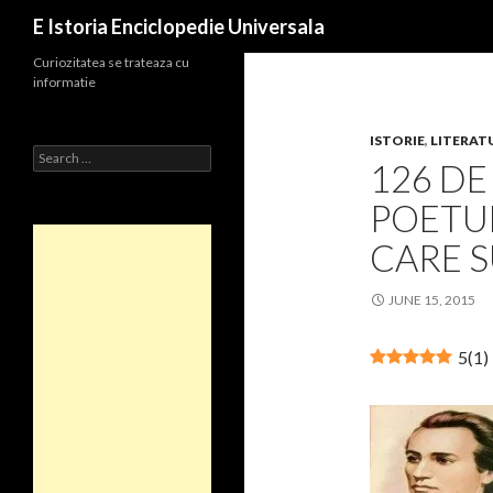
Search
E Istoria Enciclopedie Universala
Curiozitatea se trateaza cu
informatie
ISTORIE
,
LITERAT
Search
126 DE
for:
POETUL
CARE S
JUNE 15, 2015
5
(
1
)