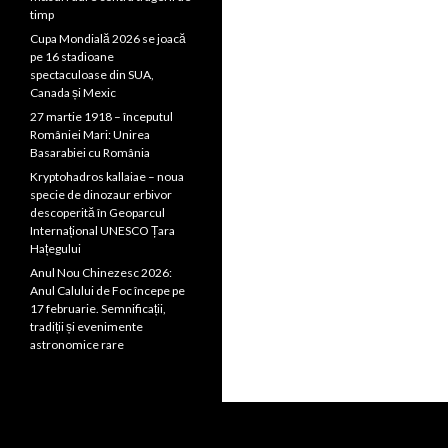
timp
Cupa Mondială 2026 se joacă
pe 16 stadioane
spectaculoase din SUA,
Canada și Mexic
27 martie 1918 – începutul
României Mari: Unirea
Basarabiei cu România
Kryptohadros kallaiae – noua
specie de dinozaur erbivor
descoperită în Geoparcul
Internațional UNESCO Țara
Hațegului
Anul Nou Chinezesc 2026:
Anul Calului de Foc începe pe
17 februarie. Semnificații,
tradiții și evenimente
astronomice rare