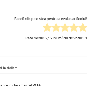
Faceți clic pe o stea pentru a evalua articolul!
Rata medie
5
/ 5. Numărul de voturi:
1
on
i la ciclism
ance în clasamentul WTA