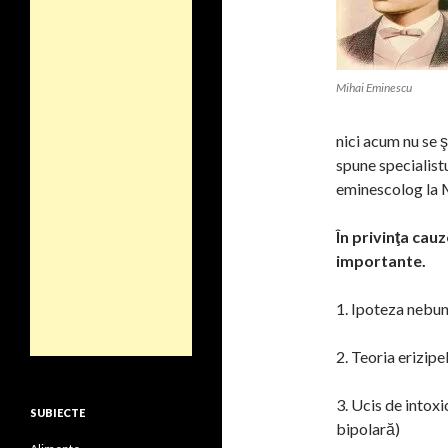
Mihai Eminescu
nici acum nu se 
spune specialistu
eminescolog la M
În privinţa cauz
importante.
1. Ipoteza nebun
2. Teoria erizipe
3. Ucis de intox
SUBIECTE
bipolară)