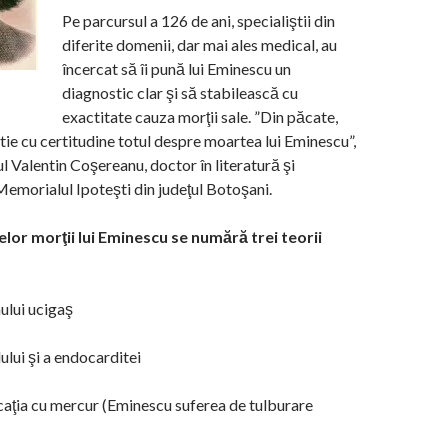
Pe parcursul a 126 de ani, specialiştii din
diferite domenii, dar mai ales medical, au
încercat să îi pună lui Eminescu un
diagnostic clar şi să stabilească cu
exactitate cauza morţii sale. ”Din păcate,
ştie cu certitudine totul despre moartea lui Eminescu”,
l Valentin Coşereanu, doctor în literatură şi
emorialul Ipoteşti din judeţul Botoşani.
elor morţii lui Eminescu se numără trei teorii
ului ucigaş
lului şi a endocarditei
icaţia cu mercur (Eminescu suferea de tulburare