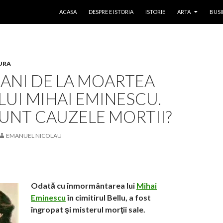
SKIP TO CONTENT
ACASA
DESPRE E ISTORIA
ISTORIE
ARTA
BUSI
URA
 ANI DE LA MOARTEA
UI MIHAI EMINESCU.
UNT CAUZELE MORTII?
EMANUEL NICOLAU
Odată cu înmormântarea lui
Mihai
Eminescu
în cimitirul Bellu, a fost
îngropat şi misterul morţii sale.