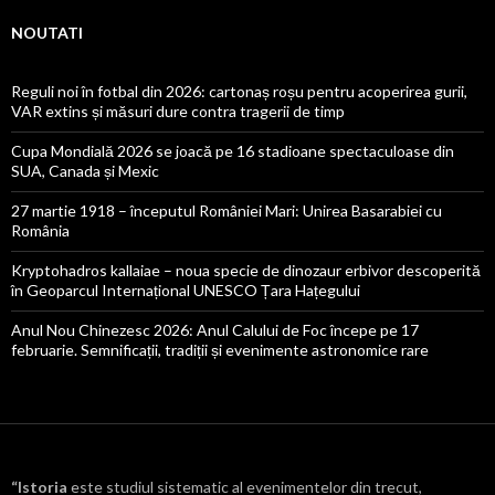
NOUTATI
Reguli noi în fotbal din 2026: cartonaș roșu pentru acoperirea gurii,
VAR extins și măsuri dure contra tragerii de timp
Cupa Mondială 2026 se joacă pe 16 stadioane spectaculoase din
SUA, Canada și Mexic
27 martie 1918 – începutul României Mari: Unirea Basarabiei cu
România
Kryptohadros kallaiae – noua specie de dinozaur erbivor descoperită
în Geoparcul Internațional UNESCO Țara Hațegului
Anul Nou Chinezesc 2026: Anul Calului de Foc începe pe 17
februarie. Semnificații, tradiții și evenimente astronomice rare
“Istoria
este studiul sistematic al evenimentelor din trecut,