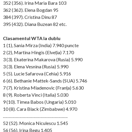
352 (356). Irina Maria Bara 103
362 (362). Elena Bogdan 95
384 (397). Cristina Dinu 87
395 (432). Diana Buzean 82 etc.
Clasamentul WTA la dublu
1 (1), Sania Mirza (India) 7.940 puncte
2 (2), Martina Hingis (Elveția) 7.170
3 (3). Ekaterina Makarova (Rusia) 5.990
3 (3). Elena Vesnina (Rusia) 5.990
5 (5). Lucie Safarova (Cehia) 5.916
6 (6). Bethanie Mattek-Sands (SUA) 5.746
7 (7). Kristina Mladenovic (Franța) 5.630
8 (9). Roberta Vinci (Italia) 5.030
9 (10). Timea Babos (Ungaria) 5.010
10 (8). Cara Black (Zimbabwe) 4.970
……………………………………………….
52 (52). Monica Niculescu 1.545
56 (56). Irina Begu 1.405