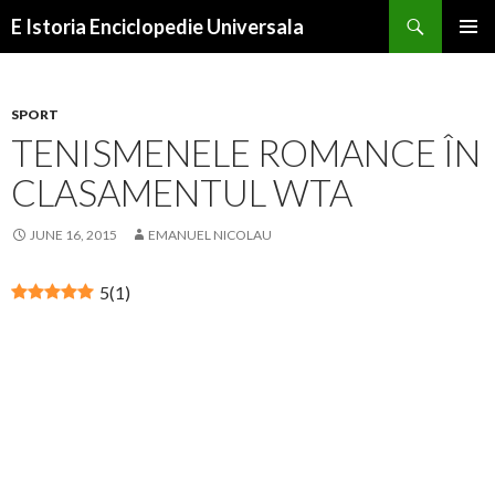
Search
E Istoria Enciclopedie Universala
SKIP
PRIMAR
TO
MENU
CONTENT
SPORT
TENISMENELE ROMANCE ÎN
CLASAMENTUL WTA
JUNE 16, 2015
EMANUEL NICOLAU
5
(
1
)