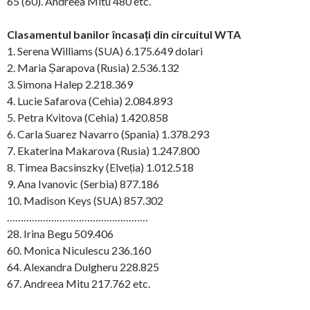
65 (60). Andreea Mitu 480 etc.
Clasamentul banilor încasați din circuitul WTA
1. Serena Williams (SUA) 6.175.649 dolari
2. Maria Șarapova (Rusia) 2.536.132
3. Simona Halep 2.218.369
4. Lucie Safarova (Cehia) 2.084.893
5. Petra Kvitova (Cehia) 1.420.858
6. Carla Suarez Navarro (Spania) 1.378.293
7. Ekaterina Makarova (Rusia) 1.247.800
8. Timea Bacsinszky (Elveția) 1.012.518
9. Ana Ivanovic (Serbia) 877.186
10. Madison Keys (SUA) 857.302
……………………………………………
28. Irina Begu 509.406
60. Monica Niculescu 236.160
64. Alexandra Dulgheru 228.825
67. Andreea Mitu 217.762 etc.