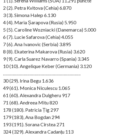
1 (1). Serena Williams (SUA) 11.291 puncte
2 (2). Petra Kvitova (Cehia) 6.870
3 (3). Simona Halep 6.130
4 (4). Maria Șarapova (Rusia) 5.950
5 (5). Caroline Wozniacki (Danemarca) 5.000
6 (7). Lucie Safarova (Cehia) 4.055
7 (6). Ana Ivanovic (Serbia) 3.895
8 (8). Ekaterina Makarova (Rusia) 3.620
9 (9). Carla Suarez Navarro (Spania) 3.345
10 (10). Angelique Keber (Germania) 3.120
……………………………………………………….
30 (29). Irina Begu 1.636
49 (61). Monica Niculescu 1.065
61 (60). Alexandra Dulgheru 917
71 (68). Andreea Mitu 820
178 (180). Patricia Țig 297
179 (183), Ana Bogdan 294
193 (191). Sorana Cîrstea 271
324 (329). Alexandra Cadanțu 113