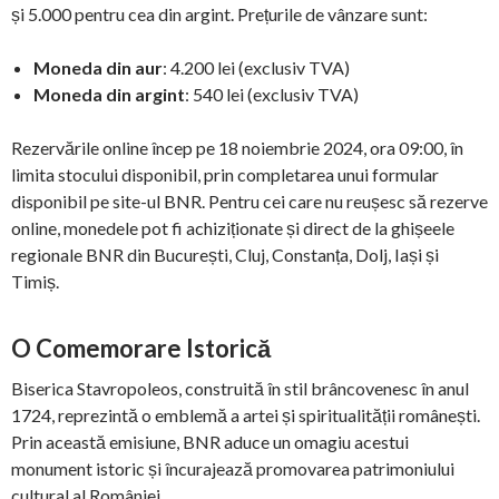
și 5.000 pentru cea din argint. Prețurile de vânzare sunt:
Moneda din aur
: 4.200 lei (exclusiv TVA)
Moneda din argint
: 540 lei (exclusiv TVA)
Rezervările online încep pe 18 noiembrie 2024, ora 09:00, în
limita stocului disponibil, prin completarea unui formular
disponibil pe site-ul BNR. Pentru cei care nu reușesc să rezerve
online, monedele pot fi achiziționate și direct de la ghișeele
regionale BNR din București, Cluj, Constanța, Dolj, Iași și
Timiș.
O Comemorare Istorică
Biserica Stavropoleos, construită în stil brâncovenesc în anul
1724, reprezintă o emblemă a artei și spiritualității românești.
Prin această emisiune, BNR aduce un omagiu acestui
monument istoric și încurajează promovarea patrimoniului
cultural al României.