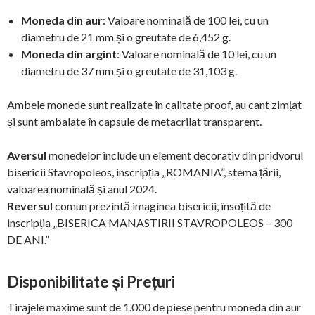
Moneda din aur
: Valoare nominală de 100 lei, cu un
diametru de 21 mm și o greutate de 6,452 g.
Moneda din argint
: Valoare nominală de 10 lei, cu un
diametru de 37 mm și o greutate de 31,103 g.
Ambele monede sunt realizate în calitate proof, au cant zimțat
și sunt ambalate în capsule de metacrilat transparent.
Aversul
monedelor include un element decorativ din pridvorul
bisericii Stavropoleos, inscripția „ROMANIA”, stema țării,
valoarea nominală și anul 2024.
Reversul
comun prezintă imaginea bisericii, însoțită de
inscripția „BISERICA MANASTIRII STAVROPOLEOS – 300
DE ANI.”
Disponibilitate și Prețuri
Tirajele maxime sunt de 1.000 de piese pentru moneda din aur