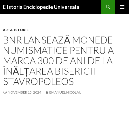
Search
E Istoria Enciclopedie Universala
SKIP
PRIMAR
TO
MENU
CONTENT
ARTA
,
ISTORIE
BNR LANSEAZĂ MONEDE
NUMISMATICE PENTRU A
MARCA 300 DE ANI DE LA
ÎNĂLȚAREA BISERICII
STAVROPOLEOS
NOVEMBER 15, 2024
EMANUEL NICOLAU