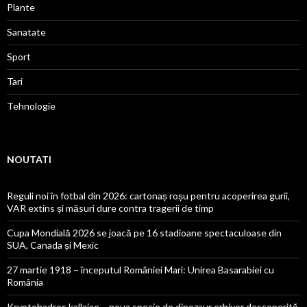
Plante
Sanatate
Sport
Tari
Tehnologie
NOUTATI
Reguli noi în fotbal din 2026: cartonaș roșu pentru acoperirea gurii,
VAR extins și măsuri dure contra tragerii de timp
Cupa Mondială 2026 se joacă pe 16 stadioane spectaculoase din
SUA, Canada și Mexic
27 martie 1918 – începutul României Mari: Unirea Basarabiei cu
România
Kryptohadros kallaiae – noua specie de dinozaur erbivor descoperită