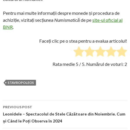
Pentru mai multe informații despre monede și procedura de
achiziție, vizitați secțiunea
Numismatică
de pe
site-ul oficial al
BNR
.
Faceți clic pe o stea pentru a evalua articolul!
Rata medie
5
/ 5. Numărul de voturi:
2
STAVROPOLEOS
Post
PREVIOUS POST
navigation
Leonidele – Spectacolul de Stele Căzătoare din Noiembrie. Cum
și Când le Poți Observa în 2024