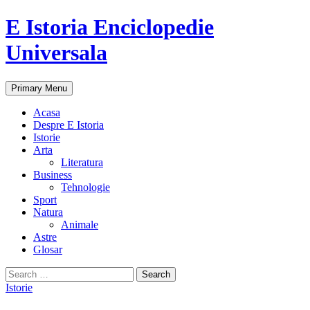
E Istoria Enciclopedie
Universala
Search
Skip
Primary Menu
to
content
Acasa
Despre E Istoria
Istorie
Arta
Literatura
Business
Tehnologie
Sport
Natura
Animale
Astre
Glosar
Search
for:
Istorie