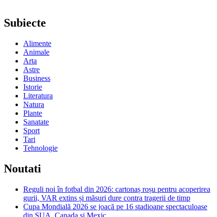
Subiecte
Alimente
Animale
Arta
Astre
Business
Istorie
Literatura
Natura
Plante
Sanatate
Sport
Tari
Tehnologie
Noutati
Reguli noi în fotbal din 2026: cartonaș roșu pentru acoperirea
gurii, VAR extins și măsuri dure contra tragerii de timp
Cupa Mondială 2026 se joacă pe 16 stadioane spectaculoase
din SUA, Canada și Mexic