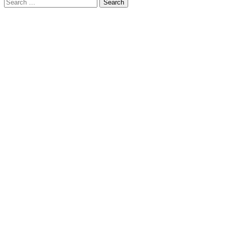
Search
for: