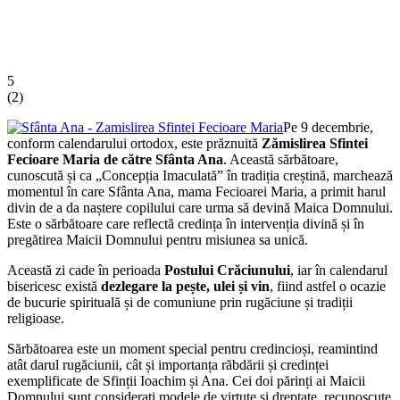
5
(
2
)
Pe 9 decembrie,
conform calendarului ortodox, este prăznuită
Zămislirea Sfintei
Fecioare Maria de către Sfânta Ana
. Această sărbătoare,
cunoscută și ca „Concepția Imaculată” în tradiția creștină, marchează
momentul în care Sfânta Ana, mama Fecioarei Maria, a primit harul
divin de a da naștere copilului care urma să devină Maica Domnului.
Este o sărbătoare care reflectă credința în intervenția divină și în
pregătirea Maicii Domnului pentru misiunea sa unică.
Această zi cade în perioada
Postului Crăciunului
, iar în calendarul
bisericesc există
dezlegare la pește, ulei și vin
, fiind astfel o ocazie
de bucurie spirituală și de comuniune prin rugăciune și tradiții
religioase.
Sărbătoarea este un moment special pentru credincioși, reamintind
atât darul rugăciunii, cât și importanța răbdării și credinței
exemplificate de Sfinții Ioachim și Ana. Cei doi părinți ai Maicii
Domnului sunt considerați modele de virtute și dreptate, recunoscute