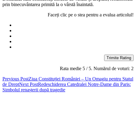
prin binecuvântarea primită la o vârstă înaintată.
Faceți clic pe o stea pentru a evalua articolul!
Trimite Rating
Rata medie
5
/ 5. Numărul de voturi:
2
Post
Previous Post
Ziua Constituției României – Un Omagiu pentru Statul
de Drept
Next Post
Redeschiderea Catedralei Notre-Dame din Paris:
navigation
Simbolul renașterii după tragedie