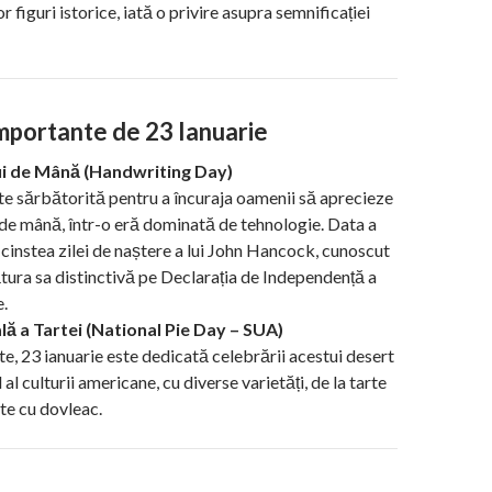
r figuri istorice, iată o privire asupra semnificației
mportante de 23 Ianuarie
ui de Mână (Handwriting Day)
te sărbătorită pentru a încuraja oamenii să aprecieze
i de mână, într-o eră dominată de tehnologie. Data a
n cinstea zilei de naștere a lui John Hancock, cunoscut
ura sa distinctivă pe Declarația de Independență a
e.
lă a Tartei (National Pie Day – SUA)
te, 23 ianuarie este dedicată celebrării acestui desert
 al culturii americane, cu diverse varietăți, de la tarte
rte cu dovleac.