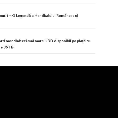
on
murit – O Legendă a Handbalului Românesc și
rd mondial: cel mai mare HDD disponibil pe piață cu
e 36 TB