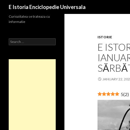
Search
E Istoria Enciclopedie Universala
Curiozitatea se trateaza cu
informatie
ISTORIE
Search
E ISTOR
for:
IANUAR
SĂRBĂT
JANUARY 22, 20
5
(
2
)