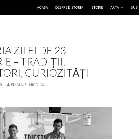
SKIP TO CONTENT
ACASA
DESPRE E ISTORIA
ISTORIE
ARTA
BUSI
IA ZILEI DE 23
IE – TRADIȚII,
ORI, CURIOZITĂȚI
25
EMANUEL NICOLAU