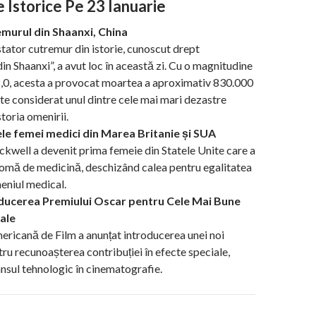
 Istorice Pe 23 Ianuarie
murul din Shaanxi, China
tator cutremur din istorie, cunoscut drept
in Shaanxi”, a avut loc în această zi. Cu o magnitudine
,0, acesta a provocat moartea a aproximativ 830.000
te considerat unul dintre cele mai mari dezastre
storia omenirii.
le femei medici din Marea Britanie și SUA
ckwell a devenit prima femeie din Statele Unite care a
lomă de medicină, deschizând calea pentru egalitatea
eniul medical.
oducerea Premiului Oscar pentru Cele Mai Bune
ale
icană de Film a anunțat introducerea unei noi
tru recunoașterea contribuției în efecte speciale,
ansul tehnologic în cinematografie.