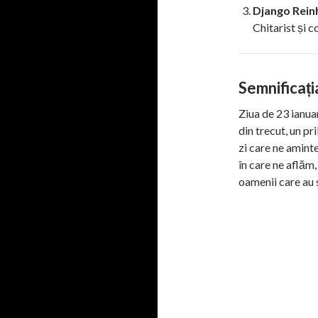
Django Rein
Chitarist și c
Semnificați
Ziua de 23 ianua
din trecut, un pri
zi care ne aminte
în care ne aflăm
oamenii care au