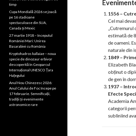
Evenimente
timp
Cupa Mondială 2026 se joacă
1556 – Cutre
pe 16 stadioane
Cel mai devas
spectaculoase din SUA,
„Cutremurul d
Canada și Mexic
estimată de 8
27 martie 1918 – începutul
României Mari: Unirea
de oameni. Es
Basarabiei cu România
naturale din i
Kryptohadros kallaiae – noua
1849 – Prime
specie de dinozaur erbivor
Elizabeth Bla
descoperită în Geoparcul
Internațional UNESCO Țara
obținut o dip
Hațegului
de gen în dom
Anul Nou Chinezesc 2026:
1937 – Intr
Anul Calului de Foc începe pe
Efecte Speci
17 februarie. Semnificații,
tradiții și evenimente
Academia Amer
astronomice rare
categorii pen
subliniind av