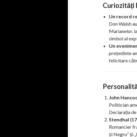
Curiozități
Un record r
Don Walsh au 
Marianelor, l
simbol al exp
Un evenimen
președinte am
felicitare căt
Personalită
John Hancoc
Politician am
Declarația d
Stendhal (1
Romancier fra
și Negru” și 