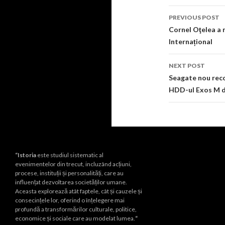
Post
PREVIOUS POST
navigati
Cornel Oţelea a 
Internațional
NEXT POST
Seagate nou reco
HDD-ul Exos M d
“Istoria
este studiul sistematic al
evenimentelor din trecut, incluzând acțiuni,
procese, instituții și personalități, care au
influențat dezvoltarea societăților umane.
Aceasta explorează atât faptele, cât și cauzele și
consecințele lor, oferind o înțelegere mai
profundă a transformărilor culturale, politice,
economice și sociale care au modelat lumea.
“