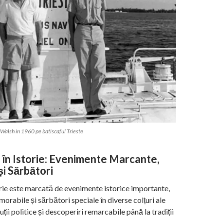
 Walsh in 1960 pe batiscaful Trieste
 în Istorie: Evenimente Marcante,
și Sărbători
rie este marcată de evenimente istorice importante,
orabile și sărbători speciale în diverse colțuri ale
luții politice și descoperiri remarcabile până la tradiții