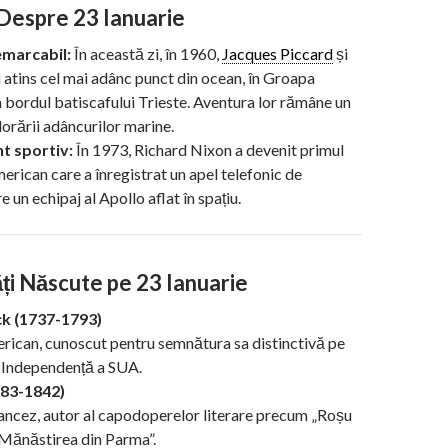
 Despre 23 Ianuarie
emarcabil:
În această zi, în 1960,
Jacques Piccard
și
atins cel mai adânc punct din ocean, în Groapa
a bordul batiscafului Trieste. Aventura lor rămâne un
lorării adâncurilor marine.
t sportiv:
În 1973, Richard Nixon a devenit primul
erican care a înregistrat un apel telefonic de
re un echipaj al Apollo aflat în spațiu.
ți Născute pe 23 Ianuarie
k (1737-1793)
erican, cunoscut pentru semnătura sa distinctivă pe
e Independență a SUA.
783-1842)
ncez, autor al capodoperelor literare precum „Roșu
„Mănăstirea din Parma”.