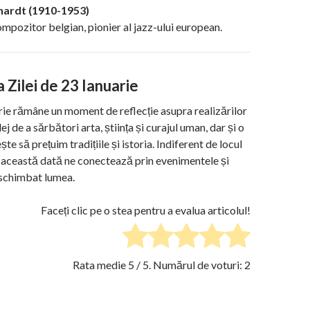
hardt (1910-1953)
ompozitor belgian, pionier al jazz-ului european.
a Zilei de 23 Ianuarie
rie rămâne un moment de reflecție asupra realizărilor
lej de a sărbători arta, știința și curajul uman, dar și o
ște să prețuim tradițiile și istoria. Indiferent de locul
, această dată ne conectează prin evenimentele și
 schimbat lumea.
Faceți clic pe o stea pentru a evalua articolul!
Rata medie
5
/ 5. Numărul de voturi:
2