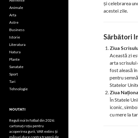
Alimente
și celebrarea uno
Animale
acestei zile.
Arta
Astre
Business
Sărbători I
Istorie
Literatura
Ziua Scrisul
Natura
Această zi es
Plante
arta scrisulu
Sanatate
fost aleasă î
Sport
pentru semnăt
Tari
Statelor Unit
Tehnologie
Ziua Naționa
În Statele Uni
iconic, simbol
NOUTATI
cu mere la ta
Reguli noi în fotbal din 2026:
cartonaș roșu pentru
acoperirea gurii, VAR extins și
măsuri dure contra tragerii de