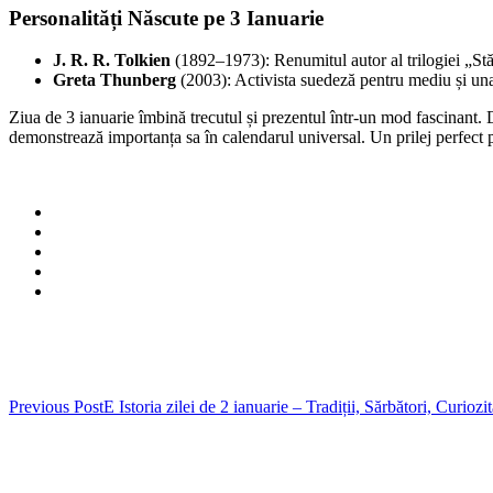
Personalități Născute pe 3 Ianuarie
J. R. R. Tolkien
(1892–1973): Renumitul autor al trilogiei „Stăp
Greta Thunberg
(2003): Activista suedeză pentru mediu și una 
Ziua de 3 ianuarie îmbină trecutul și prezentul într-un mod fascinant. 
demonstrează importanța sa în calendarul universal. Un prilej perfect pe
Post
Previous Post
E Istoria zilei de 2 ianuarie – Tradiții, Sărbători, Curiozit
navigation