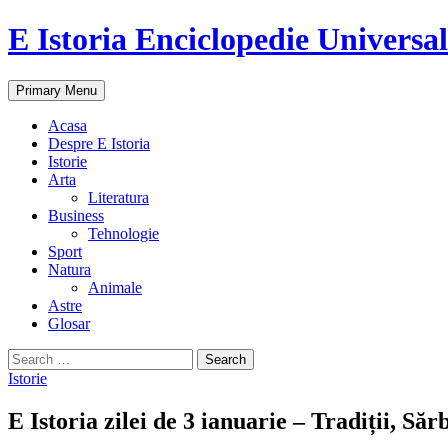
E Istoria Enciclopedie Universa
Search
Skip
Primary Menu
to
content
Acasa
Despre E Istoria
Istorie
Arta
Literatura
Business
Tehnologie
Sport
Natura
Animale
Astre
Glosar
Search
for:
Istorie
E Istoria zilei de 3 ianuarie – Tradiții, Săr