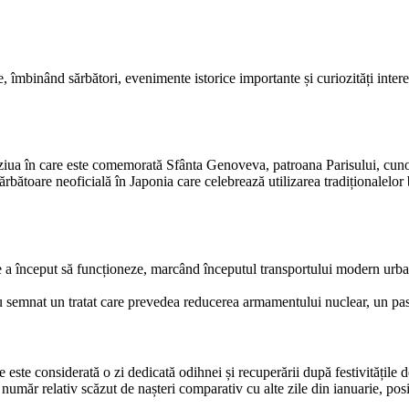
, îmbinând sărbători, evenimente istorice importante și curiozități inter
 ziua în care este comemorată Sfânta Genoveva, patroana Parisului, cuno
bătoare neoficială în Japonia care celebrează utilizarea tradiționalelor 
e a început să funcționeze, marcând începutul transportului modern urba
 semnat un tratat care prevedea reducerea armamentului nuclear, un pas 
rie este considerată o zi dedicată odihnei și recuperării după festivitățile
un număr relativ scăzut de nașteri comparativ cu alte zile din ianuarie, po