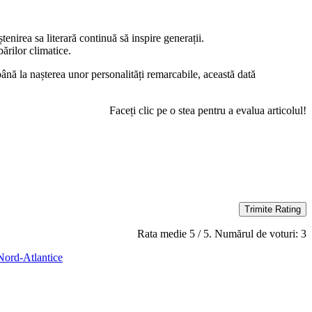
nirea sa literară continuă să inspire generații.
ărilor climatice.
ână la nașterea unor personalități remarcabile, această dată
Faceți clic pe o stea pentru a evalua articolul!
Trimite Rating
Rata medie
5
/ 5. Numărul de voturi:
3
 Nord-Atlantice