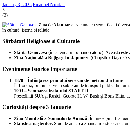
January 3, 2025
Emanuel Nicolau
5
(
3
)
Ziua de
3 ianuarie
este una cu semnificații diverse
în cultură, istorie și religie.
Sărbători Religioase și Culturale
Sfânta Genoveva
(în calendarul romano-catolic): Aceasta este
Ziua Națională a Bețigașelor Japoneze
(Chopstick Day): O săr
Evenimente Istorice Importante
1870 – Înființarea primului serviciu de metrou din lume
În Londra, primul serviciu subteran de transport public din lum
1993 – Semnarea tratatului START II
Președinții SUA și Rusiei, George H. W. Bush și Boris Elțîn, au
Curiozități despre 3 Ianuarie
Ziua Mondială a Somnului la Amiază
: În unele țări, 3 ianua
Statistica nașterilor
: Studiile arată că 3 ianuarie este o zi cu 