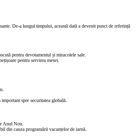
esante. De-a lungul timpului, această dată a devenit punct de referință
scută pentru devotamentul și miracolele sale.
bețișoare pentru servirea mesei.
n.
important spre securitatea globală.
 de Anul Nou.
sibil din cauza programării vacanțelor de iarnă.