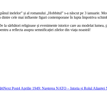
ânul inelelor” și al romanului „Hobbitul” s-a născut pe 3 ianuarie. Moște
dintre cele mai influente figuri contemporane în lupta împotriva schimb
De la sărbători religioase și evenimente istorice care au modelat lumea, p
ntru a reflecta asupra semnificației zilelor din viața noastră!
ăți
Next Post
4 Aprilie 1949: Nașterea NATO – Istoria și Rolul Alianței