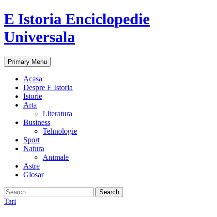
E Istoria Enciclopedie
Universala
Search
Skip
Primary Menu
to
content
Acasa
Despre E Istoria
Istorie
Arta
Literatura
Business
Tehnologie
Sport
Natura
Animale
Astre
Glosar
Search
for:
Tari