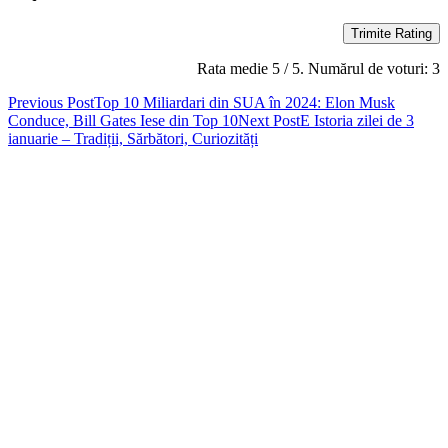
Trimite Rating
Rata medie
5
/ 5. Numărul de voturi:
3
Post
Previous Post
Top 10 Miliardari din SUA în 2024: Elon Musk
Conduce, Bill Gates Iese din Top 10
Next Post
E Istoria zilei de 3
navigation
ianuarie – Tradiții, Sărbători, Curiozități