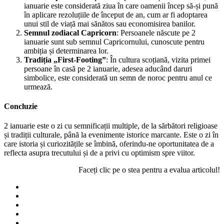
ianuarie este considerată ziua în care oamenii încep să-și pună
în aplicare rezoluțiile de început de an, cum ar fi adoptarea
unui stil de viață mai sănătos sau economisirea banilor.
Semnul zodiacal Capricorn
: Persoanele născute pe 2
ianuarie sunt sub semnul Capricornului, cunoscute pentru
ambiția și determinarea lor.
Tradiția „First-Footing”
: În cultura scoțiană, vizita primei
persoane în casă pe 2 ianuarie, adesea aducând daruri
simbolice, este considerată un semn de noroc pentru anul ce
urmează.
Concluzie
2 ianuarie este o zi cu semnificații multiple, de la sărbători religioase
și tradiții culturale, până la evenimente istorice marcante. Este o zi în
care istoria și curiozitățile se îmbină, oferindu-ne oportunitatea de a
reflecta asupra trecutului și de a privi cu optimism spre viitor.
Faceți clic pe o stea pentru a evalua articolul!