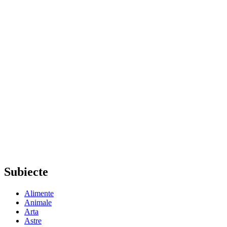
Subiecte
Alimente
Animale
Arta
Astre