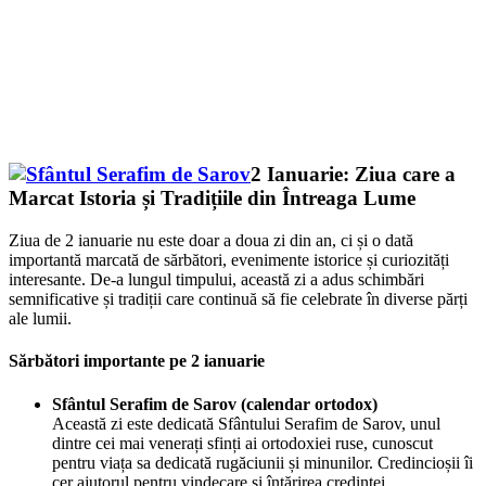
2 Ianuarie: Ziua care a
Marcat Istoria și Tradițiile din Întreaga Lume
Ziua de 2 ianuarie nu este doar a doua zi din an, ci și o dată
importantă marcată de sărbători, evenimente istorice și curiozități
interesante. De-a lungul timpului, această zi a adus schimbări
semnificative și tradiții care continuă să fie celebrate în diverse părți
ale lumii.
Sărbători importante pe 2 ianuarie
Sfântul Serafim de Sarov (calendar ortodox)
Această zi este dedicată Sfântului Serafim de Sarov, unul
dintre cei mai venerați sfinți ai ortodoxiei ruse, cunoscut
pentru viața sa dedicată rugăciunii și minunilor. Credincioșii îi
cer ajutorul pentru vindecare și întărirea credinței.