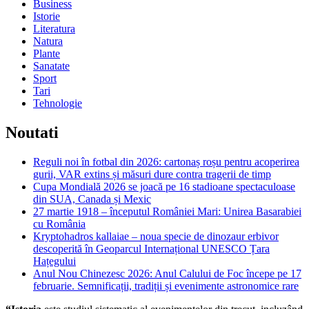
Business
Istorie
Literatura
Natura
Plante
Sanatate
Sport
Tari
Tehnologie
Noutati
Reguli noi în fotbal din 2026: cartonaș roșu pentru acoperirea
gurii, VAR extins și măsuri dure contra tragerii de timp
Cupa Mondială 2026 se joacă pe 16 stadioane spectaculoase
din SUA, Canada și Mexic
27 martie 1918 – începutul României Mari: Unirea Basarabiei
cu România
Kryptohadros kallaiae – noua specie de dinozaur erbivor
descoperită în Geoparcul Internațional UNESCO Țara
Hațegului
Anul Nou Chinezesc 2026: Anul Calului de Foc începe pe 17
februarie. Semnificații, tradiții și evenimente astronomice rare