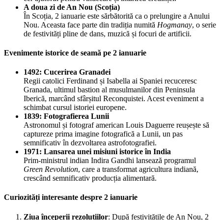
A doua zi de An Nou (Scoția)
În Scoția, 2 ianuarie este sărbătorită ca o prelungire a Anului
Nou. Aceasta face parte din tradiția numită
Hogmanay
, o serie
de festivități pline de dans, muzică și focuri de artificii.
Evenimente istorice de seamă pe 2 ianuarie
1492: Cucerirea Granadei
Regii catolici Ferdinand și Isabella ai Spaniei recuceresc
Granada, ultimul bastion al musulmanilor din Peninsula
Iberică, marcând sfârșitul Reconquistei. Acest eveniment a
schimbat cursul istoriei europene.
1839: Fotografierea Lunii
Astronomul și fotograf american Louis Daguerre reușește să
captureze prima imagine fotografică a Lunii, un pas
semnificativ în dezvoltarea astrofotografiei.
1971: Lansarea unei misiuni istorice în India
Prim-ministrul indian Indira Gandhi lansează programul
Green Revolution
, care a transformat agricultura indiană,
crescând semnificativ producția alimentară.
Curiozități interesante despre 2 ianuarie
Ziua începerii rezoluțiilor
: După festivitățile de An Nou, 2