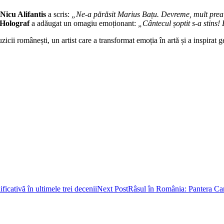
Nicu Alifantis
a scris:
„Ne-a părăsit Marius Bațu. Devreme, mult prea
Holograf
a adăugat un omagiu emoționant:
„Cântecul șoptit s-a stins
ii românești, un artist care a transformat emoția în artă și a inspirat g
icativă în ultimele trei decenii
Next Post
Râsul în România: Pantera Car