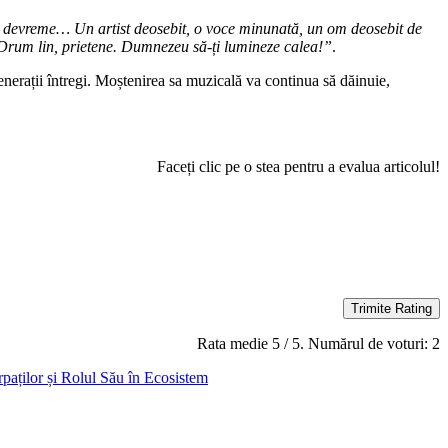
 devreme… Un artist deosebit, o voce minunată, un om deosebit de
! Drum lin, prietene. Dumnezeu să-ți lumineze calea!”
.
enerații întregi. Moștenirea sa muzicală va continua să dăinuie,
Faceți clic pe o stea pentru a evalua articolul!
Trimite Rating
Rata medie
5
/ 5. Numărul de voturi:
2
paților și Rolul Său în Ecosistem