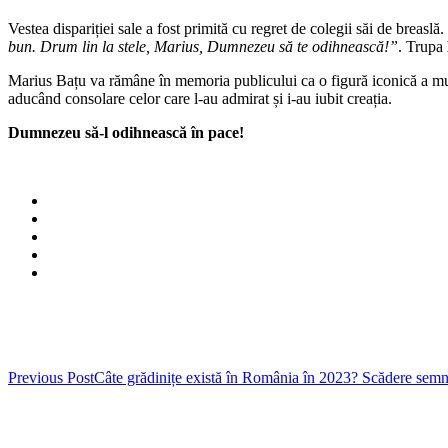
Vestea dispariției sale a fost primită cu regret de colegii săi de breaslă.
bun. Drum lin la stele, Marius, Dumnezeu să te odihnească!”
. Trupa
Marius Bațu va rămâne în memoria publicului ca o figură iconică a muzic
aducând consolare celor care l-au admirat și i-au iubit creația.
Dumnezeu să-l odihnească în pace!
Post
Previous Post
Câte grădinițe există în România în 2023? Scădere semnif
navigation