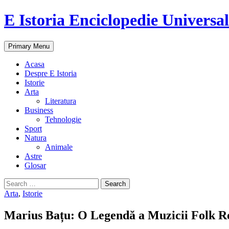
E Istoria Enciclopedie Universa
Search
Skip
Primary Menu
to
content
Acasa
Despre E Istoria
Istorie
Arta
Literatura
Business
Tehnologie
Sport
Natura
Animale
Astre
Glosar
Search
for:
Arta
,
Istorie
Marius Bațu: O Legendă a Muzicii Folk Rom