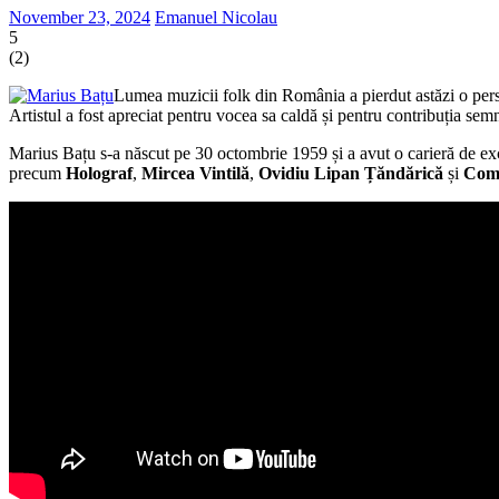
November 23, 2024
Emanuel Nicolau
5
(
2
)
Lumea muzicii folk din România a pierdut astăzi o pers
Artistul a fost apreciat pentru vocea sa caldă și pentru contribuția sem
Marius Bațu s-a născut pe 30 octombrie 1959 și a avut o carieră de ex
precum
Holograf
,
Mircea Vintilă
,
Ovidiu Lipan Țăndărică
și
Com