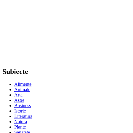
Subiecte
Alimente
Animale
Arta
Astre
Business
Istorie
Literatura
Natura
Plante
Sanatate