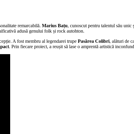
onalitate remarcabilă.
Marius Bațu
, cunoscut pentru talentul său unic ș
nificativă adusă genului folk și rock autohton.
cepție. A fost membru al legendarei trupe
Pasărea Colibri
, alături de 
pact
. Prin fiecare proiect, a reușit să lase o amprentă artistică inconfund