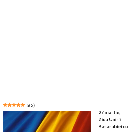
5
(
3
)
27 martie,
Ziua Unirii
Basarabiei cu