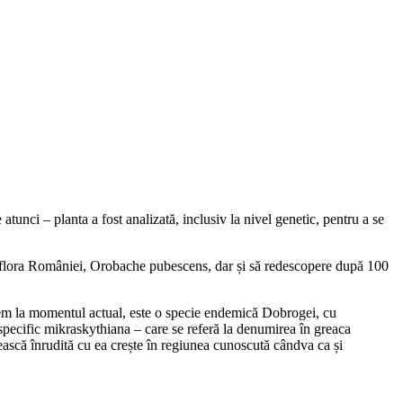
atunci – planta a fost analizată, inclusiv la nivel genetic, pentru a se
ru flora României, Orobache pubescens, dar și să redescopere după 100
tem la momentul actual, este o specie endemică Dobrogei, cu
 specific mikraskythiana – care se referă la denumirea în greaca
scă înrudită cu ea crește în regiunea cunoscută cândva ca și