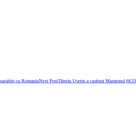
asarabiei cu Romania
Next Post
Tiberiu Useriu a castigat Maratonul 6633