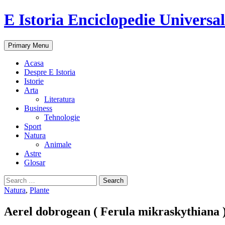
E Istoria Enciclopedie Universa
Search
Skip
Primary Menu
to
content
Acasa
Despre E Istoria
Istorie
Arta
Literatura
Business
Tehnologie
Sport
Natura
Animale
Astre
Glosar
Search
for:
Natura
,
Plante
Aerel dobrogean ( Ferula mikraskythiana )