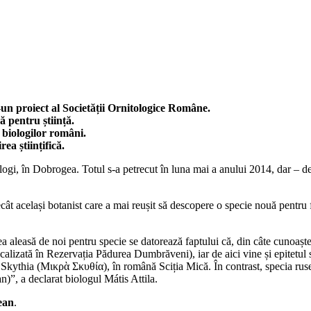
-un proiect al Societății Ornitologice Române.
ă pentru știință.
 biologilor români.
ea științifică.
logi, în Dobrogea. Totul s-a petrecut în luna mai a anului 2014, dar – de 
decât același botanist care a mai reușit să descopere o specie nouă pent
a aleasă de noi pentru specie se datorează faptului că, din câte cunoaș
localizată în Rezervația Pădurea Dumbrăveni), iar de aici vine și epitetul
kythia (Μικρὰ Σκυθία), în română Sciția Mică. În contrast, specia rusea
)”, a declarat biologul Mátis Attila.
ean
.