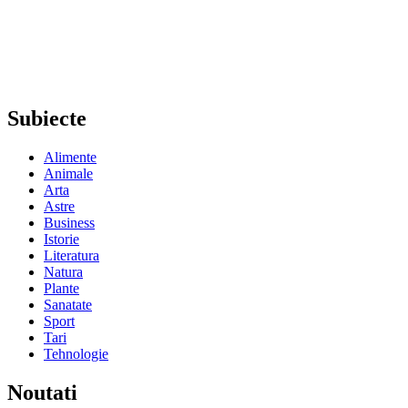
Subiecte
Alimente
Animale
Arta
Astre
Business
Istorie
Literatura
Natura
Plante
Sanatate
Sport
Tari
Tehnologie
Noutati