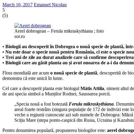
March 16, 2017
Emanuel Nicolau
5
(
5
)
Aerel dobrogean – Ferula mikraskythiana ; foto
sor.ro
• Biologii au descoperit în Dobrogea o nouă specie de plantă, într
• Nu este doar o specie nouă pentru România, ci este o specie nou
• Trei ani de zile au durat analizele care să confirme descoperirea
• Biologii care au găsit planta au și avut onoarea de a-i da denumir
Flora mondială are acum
o nouă specie de plantă
, descoperită de bio
demonstra că este unică în lume.
Cel care a descoperit planta este biologul
Mátis Attila
, nimeni altul 
de ani specia simbol a Munților Rodnei, Saussurea porcii.
„Specia nouă a fost botezată
Ferula mikraskythiana
. Denumire
areal foarte restrâns (singura populație de 172 de indivizi este 
veche a regiunii cunoscute azi sub numele de Dobrogea: Mikrá S
Sciția Mare (stepa ponto-caspică din Rusia, Ucraina și Kazahstan
Pentru denumirea populară, propunerea biologilor este:
aerel dobrog