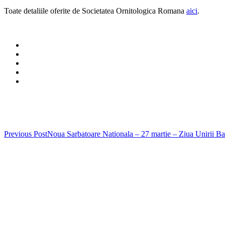
Toate detaliile oferite de Societatea Ornitologica Romana
aici
.
Post
Previous Post
Noua Sarbatoare Nationala – 27 martie – Ziua Unirii B
navigation