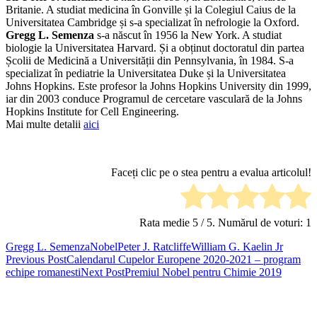
Britanie. A studiat medicina în Gonville și la Colegiul Caius de la
Universitatea Cambridge și s-a specializat în nefrologie la Oxford.
Gregg L. Semenza
s-a născut în 1956 la New York. A studiat
biologie la Universitatea Harvard. Și a obținut doctoratul din partea
Școlii de Medicină a Universității din Pennsylvania, în 1984. S-a
specializat în pediatrie la Universitatea Duke și la Universitatea
Johns Hopkins. Este profesor la Johns Hopkins University din 1999,
iar din 2003 conduce Programul de cercetare vasculară de la Johns
Hopkins Institute for Cell Engineering.
Mai multe detalii
aici
Faceți clic pe o stea pentru a evalua articolul!
Rata medie
5
/ 5. Numărul de voturi:
1
Gregg L. Semenza
Nobel
Peter J. Ratcliffe
William G. Kaelin Jr
Post
Previous Post
Calendarul Cupelor Europene 2020-2021 – program
echipe romanesti
Next Post
Premiul Nobel pentru Chimie 2019
navigation