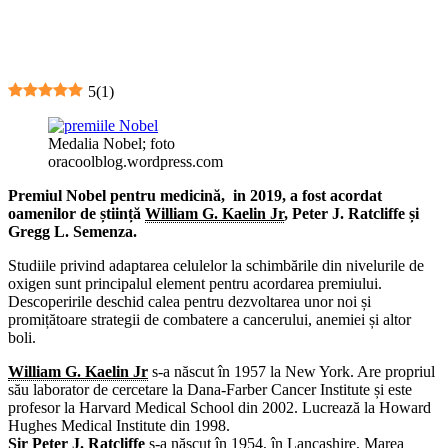
5
(
1
)
Medalia Nobel; foto
oracoolblog.wordpress.com
Premiul Nobel pentru medicină, in 2019, a fost acordat
oamenilor de știință
William G. Kaelin Jr
, Peter J. Ratcliffe și
Gregg L. Semenza.
Studiile privind adaptarea celulelor la schimbările din nivelurile de
oxigen sunt principalul element pentru acordarea premiului.
Descoperirile deschid calea pentru dezvoltarea unor noi și
promițătoare strategii de combatere a cancerului, anemiei și altor
boli.
William G. Kaelin Jr
s-a născut în 1957 la New York. Are propriul
său laborator de cercetare la Dana-Farber Cancer Institute și este
profesor la Harvard Medical School din 2002. Lucrează la Howard
Hughes Medical Institute din 1998.
Sir Peter J. Ratcliffe
s-a născut în 1954, în Lancashire, Marea