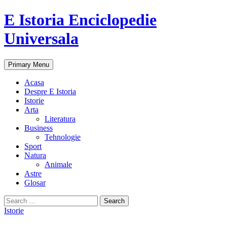
E Istoria Enciclopedie
Universala
Search
Skip
Primary Menu
to
content
Acasa
Despre E Istoria
Istorie
Arta
Literatura
Business
Tehnologie
Sport
Natura
Animale
Astre
Glosar
Search
for:
Istorie