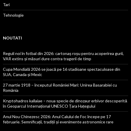
Tari
Tehnologie
NOUTATI
Reguli noi în fotbal din 2026: cartonaș roșu pentru acoperirea gurii,
VAR extins și măsuri dure contra tragerii de timp
Cupa Mondială 2026 se joacă pe 16 stadioane spectaculoase din
SUA, Canada și Mexic
27 martie 1918 – începutul României Mari: Unirea Basarabiei cu
România
Kryptohadros kallaiae – noua specie de dinozaur erbivor descoperită
în Geoparcul Internațional UNESCO Țara Hațegului
Anul Nou Chinezesc 2026: Anul Calului de Foc începe pe 17
februarie. Semnificații, tradiții și evenimente astronomice rare