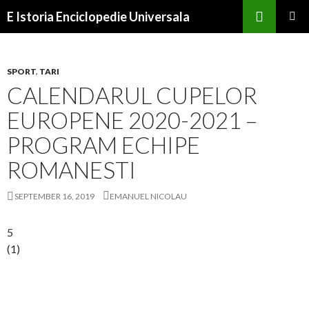
Search
E Istoria Enciclopedie Universala
SKIP
PRIMAR
TO
MENU
CONTENT
SPORT
,
TARI
CALENDARUL CUPELOR
EUROPENE 2020-2021 –
PROGRAM ECHIPE
ROMANESTI
SEPTEMBER 16, 2019
EMANUEL NICOLAU
5
(
1
)