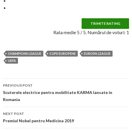
TRIMITE RATING
Rata medie
5
/ 5. Numărul de voturi:
1
CHAMPIONS LEAGUE
CUPE EUROPENE
EUROPA LEAGUE
UEFA
Post
PREVIOUS POST
navigation
Scuterele electrice pentru mobilitate KARMA lansate in
Romania
NEXT POST
Premiul Nobel pentru Medicina 2019