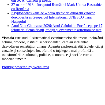
din SUA, Canada și Mexic
27 martie 1918 – începutul României Mari: Unirea Basarabiei
cu România
Kryptohadros kallaiae – noua specie de dinozaur erbivor
descoperită în Geoparcul Internațional UNESCO Țara
Hațegului
Anul Nou Chinezesc 2026: Anul Calului de Foc începe pe 17
februarie. Semnificații, tradiții și evenimente astronomice rare
“Istoria
este studiul sistematic al evenimentelor din trecut, incluzând
acțiuni, procese, instituții și personalități, care au influențat
dezvoltarea societăților umane. Aceasta explorează atât faptele, cât și
cauzele și consecințele lor, oferind o înțelegere mai profundă a
transformărilor culturale, politice, economice și sociale care au
modelat lumea.
“
Proudly powered by WordPress