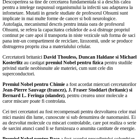
Descoperirea sa tine de cercetarea fundamentala si a deschis calea
pentru a intelege raspunsul organismului la infectii sau adaptarea la
infometare. Mutatii in genele studiate de profesorul Ohsumi sunt
implicate in mai multe forme de cancer si boli neurologice.
Autofagia, mecanismul descris pentru intaia oara de profesorul
Ohsumi, se refera la capacitatea celulelor de a-si distruge propriul
continut pe care apoi il transporta in niste vezicule sub forma de saci
pana intr-un compartiment de reciclare, lizozomii, unde se produce
distrugerea propriu zisa a materialului celular.
Cercetatorii britanici
David Thouless, Duncan Haldane si Michael
Kosterlitz
au castigat
premiul Nobel pentru fizica
pentru studiile
privind starile neobisnuite ale materiei, cum sunt cele din
superconductori.
Premiul Nobel pentru Chimie
a fost acordat miercuri cercetatorilor
Jean-Pierre Sauvage (francez), J. Fraser Stoddart (britanic) si
Bernard L. Feringa (olandez)
, pentru crearea unor molecule a
caror miscare poate fi controlata.
Cei trei cercetatori au fost recompensati pentru dezvoltarea celor mai
mici masini din lume, cunoscute si sub denumirea de nanomasini. Ei
au dezvoltat molecule cu miscari controlabile, care pot realiza o serie
de sarcini atunci cand li se furnizeaza o anumita cantitate de energie.
Premiul Nobel pentru Pace
a fost acordat presedintelui columbian