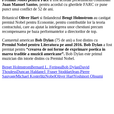
Juan Manuel Santos
, pentru acordul cu gherilele FARC ce pune
punct unui conflict de 52 de ani.
Britanicul
Oliver Hart
si finlandezul
Bengt Holmstrom
au castigat
premiul Nobel pentru Economie, pentru contributiile lor la teoria
contractului, care au ajutat la intelegerea unor chestiuni precum
recompensarea pe baza performantelor a directorilor de top.
Cantaretul american
Bob Dylan
(75 de ani) a fost distins cu
Premiul Nobel pentru Literatura pe anul 2016. Bob Dylan
a fost
premiat pentru
“crearea de noi forme de exprimare poetica in
marea traditie a muzicii americane”.
Bob Dylan este primul
muzician din istorie distins cu Premiul Nobel.
Bengt Holmstrom
Bernard L. Feringa
Bob Dylan
David
Thouless
Duncan Haldane
J. Fraser Stoddart
Jean-Pierre
Sauvage
Michael Kosterlitz
Nobel
Oliver Hart
Yoshinori Ohsumi