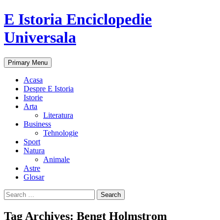
E Istoria Enciclopedie
Universala
Search
Skip
Primary Menu
to
content
Acasa
Despre E Istoria
Istorie
Arta
Literatura
Business
Tehnologie
Sport
Natura
Animale
Astre
Glosar
Search
for:
Tag Archives: Bengt Holmstrom