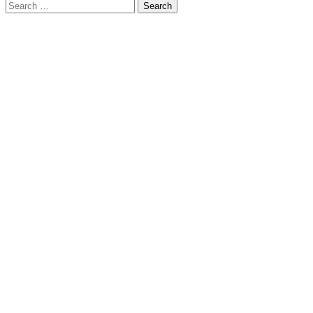
Search
for: