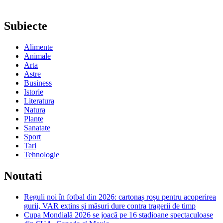
Subiecte
Alimente
Animale
Arta
Astre
Business
Istorie
Literatura
Natura
Plante
Sanatate
Sport
Tari
Tehnologie
Noutati
Reguli noi în fotbal din 2026: cartonaș roșu pentru acoperirea
gurii, VAR extins și măsuri dure contra tragerii de timp
Cupa Mondială 2026 se joacă pe 16 stadioane spectaculoase