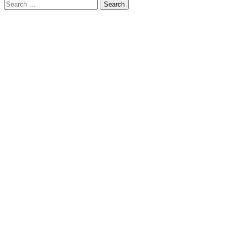
Search
for: