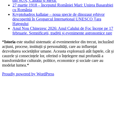
din SUA, Canada și Mexic
27 martie 1918 – începutul României Mari: Unirea Basarabiei
cu România
Kryptohadros kallaiae – noua specie de dinozaur erbivor
descoperită în Geoparcul Internațional UNESCO Țara
Hațegului
Anul Nou Chinezesc 2026: Anul Calului de Foc începe pe 17
februarie. Semnificații, tradiții și evenimente astronomice rare
“Istoria
este studiul sistematic al evenimentelor din trecut, incluzând
acțiuni, procese, instituții și personalități, care au influențat
dezvoltarea societăților umane. Aceasta explorează atât faptele, cât și
cauzele și consecințele lor, oferind o înțelegere mai profundă a
transformărilor culturale, politice, economice și sociale care au
modelat lumea.
“
Proudly powered by WordPress