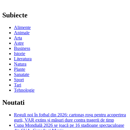
Subiecte
Alimente
Animale
Arta
Astre
Business
Istorie
Literatura
Natura
Plante
Sanatate
Sport
Tari
Tehnologie
Noutati
Reguli noi în fotbal din 2026: cartonaș roșu pentru acoperirea
gurii, VAR extins și măsuri dure contra tragerii de timp
Cupa Mondială 2026 se joacă pe 16 stadioane spectaculoase