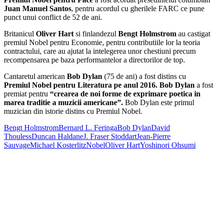
Juan Manuel Santos
, pentru acordul cu gherilele FARC ce pune
punct unui conflict de 52 de ani.
Britanicul
Oliver Hart
si finlandezul
Bengt Holmstrom
au castigat
premiul Nobel pentru Economie, pentru contributiile lor la teoria
contractului, care au ajutat la intelegerea unor chestiuni precum
recompensarea pe baza performantelor a directorilor de top.
Cantaretul american
Bob Dylan
(75 de ani) a fost distins cu
Premiul Nobel pentru Literatura pe anul 2016. Bob Dylan
a fost
premiat pentru
“crearea de noi forme de exprimare poetica in
marea traditie a muzicii americane”.
Bob Dylan este primul
muzician din istorie distins cu Premiul Nobel.
Bengt Holmstrom
Bernard L. Feringa
Bob Dylan
David
Thouless
Duncan Haldane
J. Fraser Stoddart
Jean-Pierre
Sauvage
Michael Kosterlitz
Nobel
Oliver Hart
Yoshinori Ohsumi