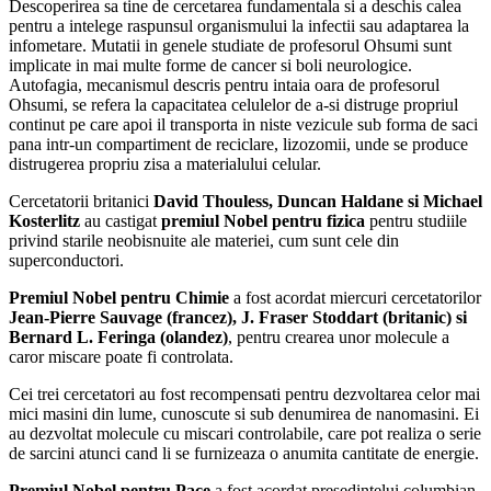
Descoperirea sa tine de cercetarea fundamentala si a deschis calea
pentru a intelege raspunsul organismului la infectii sau adaptarea la
infometare. Mutatii in genele studiate de profesorul Ohsumi sunt
implicate in mai multe forme de cancer si boli neurologice.
Autofagia, mecanismul descris pentru intaia oara de profesorul
Ohsumi, se refera la capacitatea celulelor de a-si distruge propriul
continut pe care apoi il transporta in niste vezicule sub forma de saci
pana intr-un compartiment de reciclare, lizozomii, unde se produce
distrugerea propriu zisa a materialului celular.
Cercetatorii britanici
David Thouless, Duncan Haldane si Michael
Kosterlitz
au castigat
premiul Nobel pentru fizica
pentru studiile
privind starile neobisnuite ale materiei, cum sunt cele din
superconductori.
Premiul Nobel pentru Chimie
a fost acordat miercuri cercetatorilor
Jean-Pierre Sauvage (francez), J. Fraser Stoddart (britanic) si
Bernard L. Feringa (olandez)
, pentru crearea unor molecule a
caror miscare poate fi controlata.
Cei trei cercetatori au fost recompensati pentru dezvoltarea celor mai
mici masini din lume, cunoscute si sub denumirea de nanomasini. Ei
au dezvoltat molecule cu miscari controlabile, care pot realiza o serie
de sarcini atunci cand li se furnizeaza o anumita cantitate de energie.
Premiul Nobel pentru Pace
a fost acordat presedintelui columbian