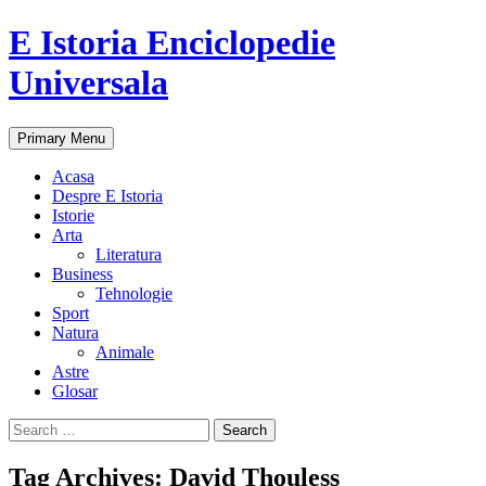
E Istoria Enciclopedie
Universala
Search
Skip
Primary Menu
to
content
Acasa
Despre E Istoria
Istorie
Arta
Literatura
Business
Tehnologie
Sport
Natura
Animale
Astre
Glosar
Search
for:
Tag Archives: David Thouless