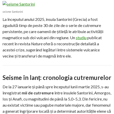
seisme Santorini
La începutul anului 2025, insula Santorini (Grecia) a fost
zguduită timp de peste 30 de zile de o serie de cutremure
persistente, pe care oamenii de știință le atribuie activității
magmatice sub doi vulcani din regiune. Un
studiu
publicat
recent în revista
Nature
oferă o reconstrucție detaliată a
acestei crize, sugerând legături între sistemele vulcanice
vecine și transferuri de magmă între ele.
Seisme în lanț: cronologia cutremurelor
De la 27 ianuarie și până spre începutul lunii martie 2025, s-au
înregistrat
mii de cutremure
între insulele Santorini, Amorgos,
Ios și Anafi, cu magnitudini de până la 5,0–5,3. Din fericire, nu
au existat victime sau pagube materiale majore, dar fenomenul
a generat îngrijorare locală și a determinat autoritățile elene să