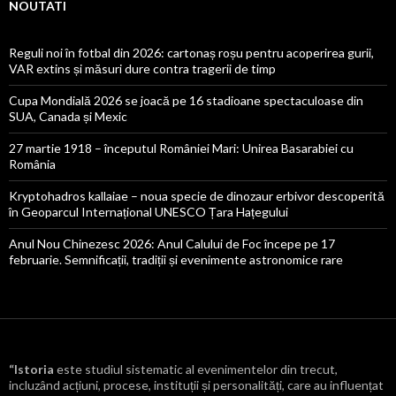
NOUTATI
Reguli noi în fotbal din 2026: cartonaș roșu pentru acoperirea gurii,
VAR extins și măsuri dure contra tragerii de timp
Cupa Mondială 2026 se joacă pe 16 stadioane spectaculoase din
SUA, Canada și Mexic
27 martie 1918 – începutul României Mari: Unirea Basarabiei cu
România
Kryptohadros kallaiae – noua specie de dinozaur erbivor descoperită
în Geoparcul Internațional UNESCO Țara Hațegului
Anul Nou Chinezesc 2026: Anul Calului de Foc începe pe 17
februarie. Semnificații, tradiții și evenimente astronomice rare
“Istoria
este studiul sistematic al evenimentelor din trecut,
incluzând acțiuni, procese, instituții și personalități, care au influențat