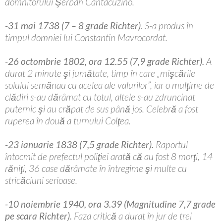
domnitorului Şerban Cantacuzino.
-31 mai 1738 (7 – 8 grade Richter)
. S-a produs în
timpul domniei lui Constantin Mavrocordat.
-26 octombrie 1802, ora 12.55 (7,9 grade Richter).
A
durat 2 minute şi jumătate, timp în care „mişcările
solului semănau cu acelea ale valurilor”, iar o mulţime de
clădiri s-au dărâmat cu totul, altele s-au zdruncinat
puternic şi au crăpat de sus până jos. Celebră a fost
ruperea în două a turnului Colţea.
-23 ianuarie 1838 (7,5 grade Richter).
Raportul
întocmit de prefectul poliţiei arată că au fost 8 morţi, 14
răniţi, 36 case dărâmate în întregime şi multe cu
stricăciuni serioase.
-10 noiembrie 1940, ora 3.39 (Magnitudine 7,7 grade
pe scara Richter).
Faza critică a durat în jur de trei