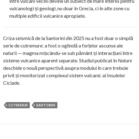
între vulcani vecini devine un subiect de mare interes pentru
vulcanologi și geologi, nu doar în Grecia, ci în alte zone cu
multiple edificii vulcanice apropiate.
Criza seismică de la Santorini din 2025 nu a fost doar o simplă
serie de cutremure: a fost o oglindă a forțelor ascunse ale
naturii — magma mișcându-se sub pământ și interacțiuni între
sisteme vulcanice aparent separate. Studiul publicat în
Nature
deschide o nouă perspectivă asupra modului în care trebuie
privit și monitorizat complexul sistem vulcanic al Insulelor
Ciclade.
CUTREMUR
SANTORINI