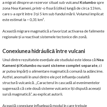
a migrat dinspre un rezervor situat sub vulcanul
Kolumbo
spre
zona Nea Kameni, printr-o fisură (dike) lungă de circa 13 km,
care s-a oprit între 3 și 5 km sub fundul mării. Volumul implicat
este estimat la ~ 0,31 km³.
Această migrare magmatică a favorizat activarea de falimente
regionale și a reactivat sistemele tectonice din zonă.
Conexiunea hidráulică între vulcani
Unul dintre rezultatele esențiale ale studiului este ideea că
Nea
Kameni și Kolumbo nu sunt sisteme complet separate
, ci
ar putea împărți o alimentare magmatică comună la adâncime.
Astfel, anomalii în unul dintre ele pot influența cealaltă
structură vulcanică. „Caracterul în cascadă al evenimentelor
sugerează că cele două sisteme vulcanice își dispută aceeași
sursă magmatică”, au explicat autorii.
Această conexiune influețează modul în care trebuie