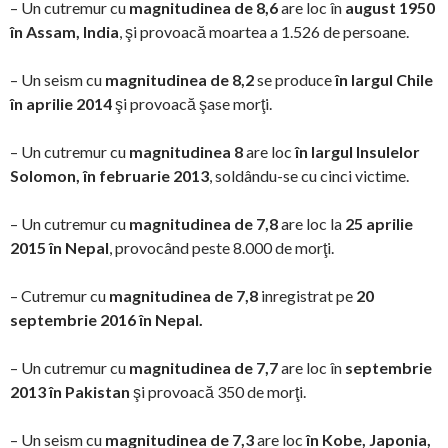
– Un cutremur cu
magnitudinea de 8,6
are loc în
august 1950
în Assam, India
, şi provoacă moartea a 1.526 de persoane.
– Un seism cu
magnitudinea de 8,2
se produce
în largul Chile
în aprilie 2014
şi provoacă şase morţi.
– Un cutremur cu
magnitudinea 8
are loc
în largul Insulelor
Solomon, în februarie 2013
, soldându-se cu cinci victime.
– Un cutremur cu
magnitudinea de 7,8
are loc la
25 aprilie
2015 în Nepal
, provocând peste 8.000 de morţi.
– Cutremur cu
magnitudinea de 7,8
inregistrat pe
20
septembrie 2016 în Nepal.
– Un cutremur cu
magnitudinea de 7,7
are loc în
septembrie
2013 în Pakistan
şi provoacă 350 de morţi.
– Un seism cu
magnitudinea de 7,3
are loc
în Kobe, Japonia,