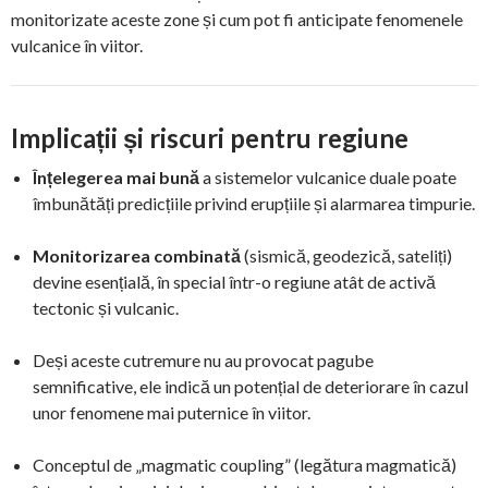
monitorizate aceste zone și cum pot fi anticipate fenomenele
vulcanice în viitor.
Implicații și riscuri pentru regiune
Înțelegerea mai bună
a sistemelor vulcanice duale poate
îmbunătăți predicțiile privind erupțiile și alarmarea timpurie.
Monitorizarea combinată
(sismică, geodezică, sateliți)
devine esențială, în special într-o regiune atât de activă
tectonic și vulcanic.
Deși aceste cutremure nu au provocat pagube
semnificative, ele indică un potențial de deteriorare în cazul
unor fenomene mai puternice în viitor.
Conceptul de „magmatic coupling” (legătura magmatică)