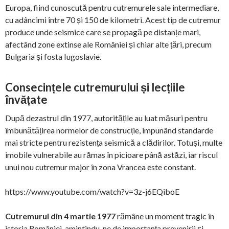
Europa, fiind cunoscută pentru cutremurele sale intermediare,
cu adâncimi între 70 și 150 de kilometri. Acest tip de cutremur
produce unde seismice care se propagă pe distanțe mari,
afectând zone extinse ale României și chiar alte țări, precum
Bulgaria și fosta Iugoslavie.
Consecințele cutremurului și lecțiile
învățate
După dezastrul din 1977, autoritățile au luat măsuri pentru
îmbunătățirea normelor de construcție, impunând standarde
mai stricte pentru rezistența seismică a clădirilor. Totuși, multe
imobile vulnerabile au rămas în picioare până astăzi, iar riscul
unui nou cutremur major în zona Vrancea este constant.
https://www.youtube.com/watch?v=3z-j6EQiboE
Cutremurul din 4 martie 1977
rămâne un moment tragic în
istoria României, amintindu-ne de importanța prevenirii și