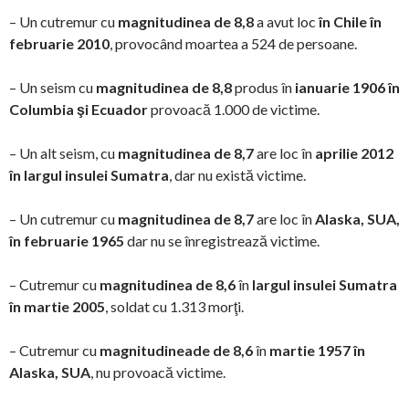
– Un cutremur cu
magnitudinea de 8,8
a avut loc
în Chile în
februarie 2010
, provocând moartea a 524 de persoane.
– Un seism cu
magnitudinea de 8,8
produs în
ianuarie 1906 în
Columbia şi Ecuador
provoacă 1.000 de victime.
– Un alt seism, cu
magnitudinea de 8,7
are loc în
aprilie 2012
în largul insulei Sumatra
, dar nu există victime.
– Un cutremur cu
magnitudinea de 8,7
are loc în
Alaska, SUA,
în februarie 1965
dar nu se înregistrează victime.
– Cutremur cu
magnitudinea de 8,6
în
largul insulei Sumatra
în martie 2005
, soldat cu 1.313 morţi.
– Cutremur cu
magnitudineade de 8,6
în
martie 1957 în
Alaska, SUA
, nu provoacă victime.