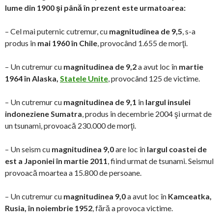
lume din 1900 şi până în prezent este urmatoarea:
– Cel mai puternic cutremur, cu
magnitudinea de 9,5
, s-a
produs în
mai 1960 în Chile
, provocând 1.655 de morţi.
– Un cutremur cu
magnitudinea de 9,2
a avut loc în
martie
1964 în Alaska,
Statele Unite
, provocând 125 de victime.
– Un cutremur cu
magnitudinea de 9,1
în
largul insulei
indoneziene Sumatra
, produs în decembrie 2004 şi urmat de
un tsunami, provoacă 230.000 de morţi.
– Un seism cu
magnitudinea 9,0
are loc în
largul coastei de
est a Japoniei în martie 2011
, fiind urmat de tsunami. Seismul
provoacă moartea a 15.800 de persoane.
– Un cutremur cu
magnitudinea 9,0
a avut loc în
Kamceatka,
Rusia, în noiembrie 1952
, fără a provoca victime.