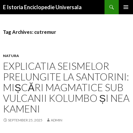
Search
E Istoria Enciclopedie Universala
SKIP
PRIMAR
TO
MENU
CONTENT
Tag Archives: cutremur
NATURA
EXPLICATIA SEISMELOR
PRELUNGITE LA SANTORINI:
MIȘCĂRI MAGMATICE SUB
VULCANII KOLUMBO ȘI NEA
KAMENI
SEPTEMBER 25, 2025
ADMIN