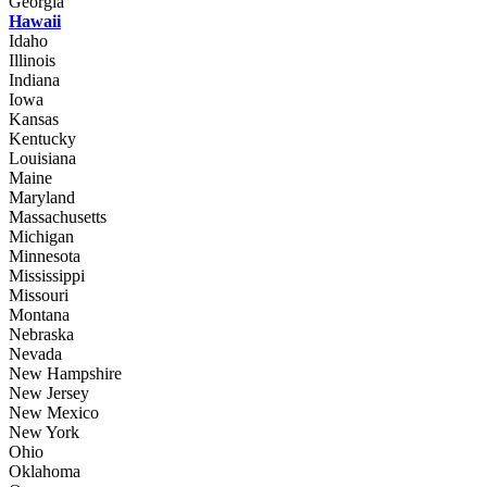
Georgia
Hawaii
Idaho
Illinois
Indiana
Iowa
Kansas
Kentucky
Louisiana
Maine
Maryland
Massachusetts
Michigan
Minnesota
Mississippi
Missouri
Montana
Nebraska
Nevada
New Hampshire
New Jersey
New Mexico
New York
Ohio
Oklahoma