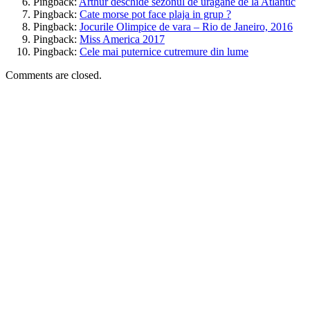
Pingback:
Arthur deschide sezonul de uragane de la Atlantic
Pingback:
Cate morse pot face plaja in grup ?
Pingback:
Jocurile Olimpice de vara – Rio de Janeiro, 2016
Pingback:
Miss America 2017
Pingback:
Cele mai puternice cutremure din lume
Comments are closed.