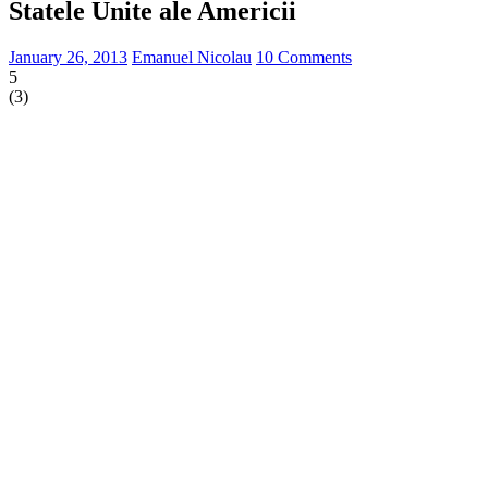
Statele Unite ale Americii
January 26, 2013
Emanuel Nicolau
10 Comments
5
(
3
)