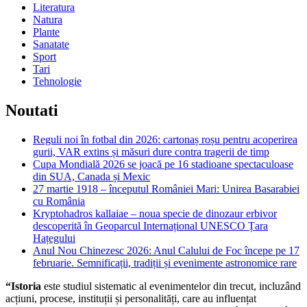
Literatura
Natura
Plante
Sanatate
Sport
Tari
Tehnologie
Noutati
Reguli noi în fotbal din 2026: cartonaș roșu pentru acoperirea
gurii, VAR extins și măsuri dure contra tragerii de timp
Cupa Mondială 2026 se joacă pe 16 stadioane spectaculoase
din SUA, Canada și Mexic
27 martie 1918 – începutul României Mari: Unirea Basarabiei
cu România
Kryptohadros kallaiae – noua specie de dinozaur erbivor
descoperită în Geoparcul Internațional UNESCO Țara
Hațegului
Anul Nou Chinezesc 2026: Anul Calului de Foc începe pe 17
februarie. Semnificații, tradiții și evenimente astronomice rare
“Istoria
este studiul sistematic al evenimentelor din trecut, incluzând
acțiuni, procese, instituții și personalități, care au influențat