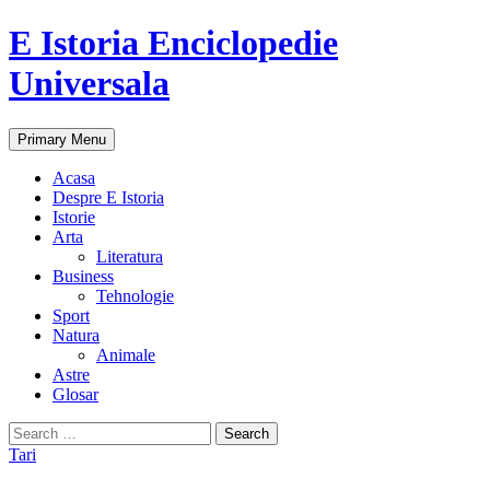
E Istoria Enciclopedie
Universala
Search
Skip
Primary Menu
to
content
Acasa
Despre E Istoria
Istorie
Arta
Literatura
Business
Tehnologie
Sport
Natura
Animale
Astre
Glosar
Search
for:
Tari