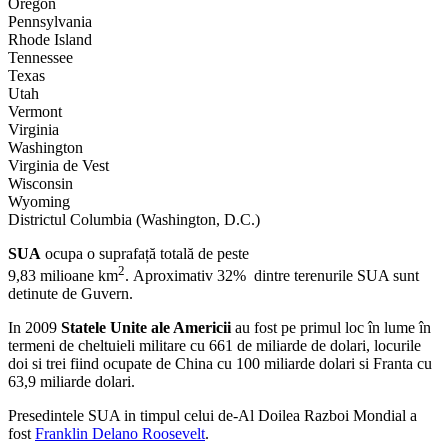
Oregon
Pennsylvania
Rhode Island
Tennessee
Texas
Utah
Vermont
Virginia
Washington
Virginia de Vest
Wisconsin
Wyoming
Districtul Columbia (Washington, D.C.)
SUA
ocupa o suprafață totală de peste
2
9,83 milioane km
. Aproximativ 32% dintre terenurile SUA sunt
detinute de Guvern.
In 2009
Statele Unite ale Americii
au fost pe primul loc în lume în
termeni de cheltuieli militare cu 661 de miliarde de dolari, locurile
doi si trei fiind ocupate de China cu 100 miliarde dolari si Franta cu
63,9 miliarde dolari.
Presedintele SUA in timpul celui de-Al Doilea Razboi Mondial a
fost
Franklin Delano Roosevelt
.