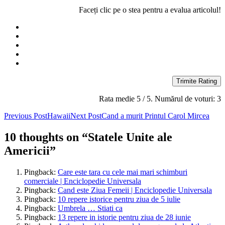
Faceți clic pe o stea pentru a evalua articolul!
Trimite Rating
Rata medie
5
/ 5. Numărul de voturi:
3
Post
Previous Post
Hawaii
Next Post
Cand a murit Printul Carol Mircea
navigation
10 thoughts on “Statele Unite ale
Americii”
Pingback:
Care este tara cu cele mai mari schimburi
comerciale | Enciclopedie Universala
Pingback:
Cand este Ziua Femeii | Enciclopedie Universala
Pingback:
10 repere istorice pentru ziua de 5 iulie
Pingback:
Umbrela … Stiati ca
Pingback:
13 repere in istorie pentru ziua de 28 iunie