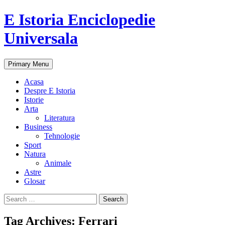
E Istoria Enciclopedie
Universala
Search
Skip
Primary Menu
to
content
Acasa
Despre E Istoria
Istorie
Arta
Literatura
Business
Tehnologie
Sport
Natura
Animale
Astre
Glosar
Search
for:
Tag Archives: Ferrari