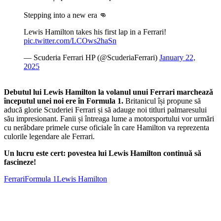
Stepping into a new era 👊
Lewis Hamilton takes his first lap in a Ferrari!
pic.twitter.com/LCOws2haSn
— Scuderia Ferrari HP (@ScuderiaFerrari)
January 22,
2025
Debutul lui Lewis Hamilton la volanul unui Ferrari marchează
începutul unei noi ere în Formula 1.
Britanicul își propune să
aducă glorie Scuderiei Ferrari și să adauge noi titluri palmaresului
său impresionant. Fanii și întreaga lume a motorsportului vor urmări
cu nerăbdare primele curse oficiale în care Hamilton va reprezenta
culorile legendare ale Ferrari.
Un lucru este cert: povestea lui Lewis Hamilton continuă să
fascineze!
Ferrari
Formula 1
Lewis Hamilton