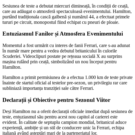
Sesiunea de teste a debutat miercuri dimineață, în condiții de ceață,
care au adăugat o atmosferă spectaculoasă evenimentului. Hamilton,
purtând tradiționala cască galbenă și numărul 44, a efectuat primele
tururi pe circuit, monopostul fiind echipat cu pneuri de ploaie.
Entuziasmul Fanilor și Atmosfera Evenimentului
Momentul a fost urmărit cu interes de fanii Ferrari, care s-au adunat
în număr mare pentru a vedea debutul britanicului în culorile
Scuderiei. Videoclipuri postate pe rețeaua socială X au surprins
mașina rulând prin ceață, simbolizând un nou început pentru
Hamilton.
Hamilton a primit permisiunea de a efectua 1.000 km de teste private
înainte de startul oficial al testelor pre-sezon, un privilegiu rar care
subliniază importanța tranziției sale către Ferrari.
Declarații și Obiective pentru Sezonul Viitor
Deși Hamilton nu a oferit declarații oficiale imediat după sesiunea de
teste, entuziasmul său pentru acest nou capitol al carierei este
evident. În calitate de septuplu campion mondial, britanicul aduce
experiență, ambiție și un stil de conducere unic la Ferrari, echipa
italiană având așteptări mari de la parteneriatul lor.