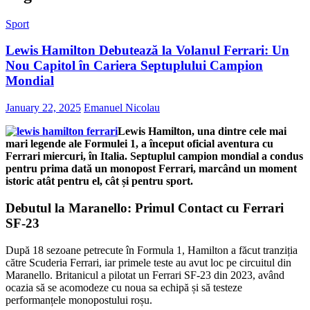
Sport
Lewis Hamilton Debutează la Volanul Ferrari: Un
Nou Capitol în Cariera Septuplului Campion
Mondial
January 22, 2025
Emanuel Nicolau
Lewis Hamilton, una dintre cele mai
mari legende ale Formulei 1, a început oficial aventura cu
Ferrari miercuri, în Italia. Septuplul campion mondial a condus
pentru prima dată un monopost Ferrari, marcând un moment
istoric atât pentru el, cât și pentru sport.
Debutul la Maranello: Primul Contact cu Ferrari
SF-23
După 18 sezoane petrecute în Formula 1, Hamilton a făcut tranziția
către Scuderia Ferrari, iar primele teste au avut loc pe circuitul din
Maranello. Britanicul a pilotat un Ferrari SF-23 din 2023, având
ocazia să se acomodeze cu noua sa echipă și să testeze
performanțele monopostului roșu.