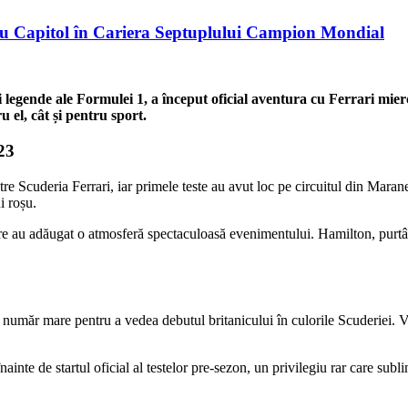
u Capitol în Cariera Septuplului Campion Mondial
 legende ale Formulei 1, a început oficial aventura cu Ferrari mie
el, cât și pentru sport.
23
e Scuderia Ferrari, iar primele teste au avut loc pe circuitul din Marane
i roșu.
care au adăugat o atmosferă spectaculoasă evenimentului. Hamilton, purtân
n număr mare pentru a vedea debutul britanicului în culorile Scuderiei. 
nte de startul oficial al testelor pre-sezon, un privilegiu rar care sublin