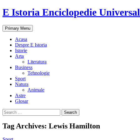
E Istoria Enciclopedie Universa
Search
Skip
Primary Menu
to
content
Acasa
Despre E Istoria
Istorie
Arta
Literatura
Business
Tehnologie
Sport
Natura
Animale
Astre
Glosar
Search
for:
Tag Archives: Lewis Hamilton
Sport