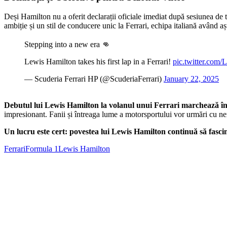
Deși Hamilton nu a oferit declarații oficiale imediat după sesiunea de t
ambiție și un stil de conducere unic la Ferrari, echipa italiană având așt
Stepping into a new era 👊
Lewis Hamilton takes his first lap in a Ferrari!
pic.twitter.co
— Scuderia Ferrari HP (@ScuderiaFerrari)
January 22, 2025
Debutul lui Lewis Hamilton la volanul unui Ferrari marchează în
impresionant. Fanii și întreaga lume a motorsportului vor urmări cu ner
Un lucru este cert: povestea lui Lewis Hamilton continuă să fasci
Ferrari
Formula 1
Lewis Hamilton