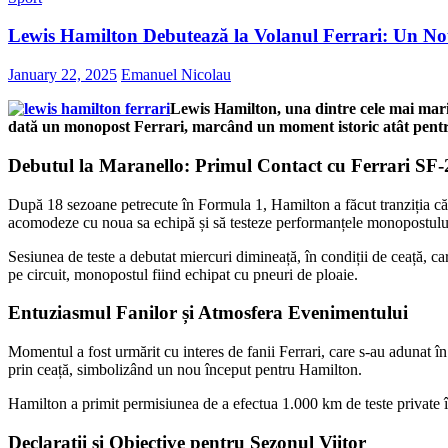
Lewis Hamilton Debutează la Volanul Ferrari: Un No
January 22, 2025
Emanuel Nicolau
Lewis Hamilton, una dintre cele mai mari
dată un monopost Ferrari, marcând un moment istoric atât pentru 
Debutul la Maranello: Primul Contact cu Ferrari SF-
După 18 sezoane petrecute în Formula 1, Hamilton a făcut tranziția cătr
acomodeze cu noua sa echipă și să testeze performanțele monopostulu
Sesiunea de teste a debutat miercuri dimineață, în condiții de ceață, 
pe circuit, monopostul fiind echipat cu pneuri de ploaie.
Entuziasmul Fanilor și Atmosfera Evenimentului
Momentul a fost urmărit cu interes de fanii Ferrari, care s-au adunat î
prin ceață, simbolizând un nou început pentru Hamilton.
Hamilton a primit permisiunea de a efectua 1.000 km de teste private înai
Declarații și Obiective pentru Sezonul Viitor