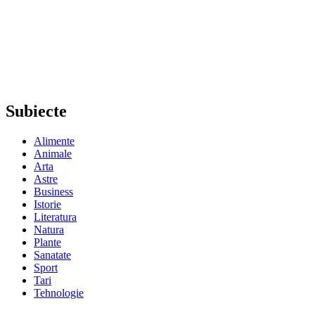
Subiecte
Alimente
Animale
Arta
Astre
Business
Istorie
Literatura
Natura
Plante
Sanatate
Sport
Tari
Tehnologie