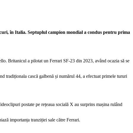
rcuri, în Italia. Septuplul campion mondial a condus pentru prima
llo. Britanicul a pilotat un Ferrari SF-23 din 2023, având ocazia să se
d tradiționala cască galbenă și numărul 44, a efectuat primele tururi
Videoclipuri postate pe rețeaua socială X au surprins mașina rulând
iază importanța tranziției sale către Ferrari.