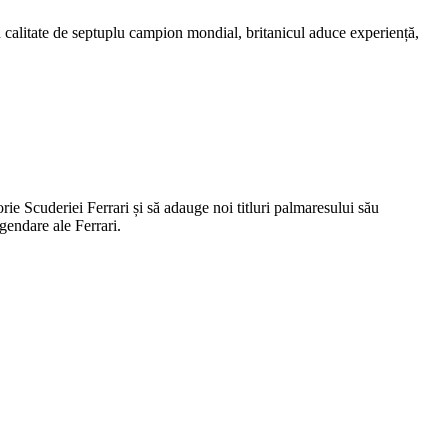
În calitate de septuplu campion mondial, britanicul aduce experiență,
rie Scuderiei Ferrari și să adauge noi titluri palmaresului său
gendare ale Ferrari.