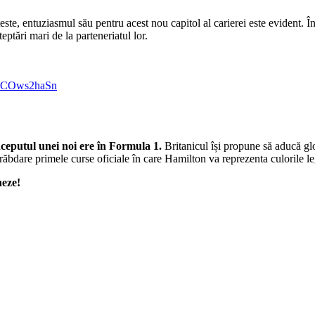
este, entuziasmul său pentru acest nou capitol al carierei este evident. 
eptări mari de la parteneriatul lor.
m/LCOws2haSn
ceputul unei noi ere în Formula 1.
Britanicul își propune să aducă glo
ăbdare primele curse oficiale în care Hamilton va reprezenta culorile le
neze!