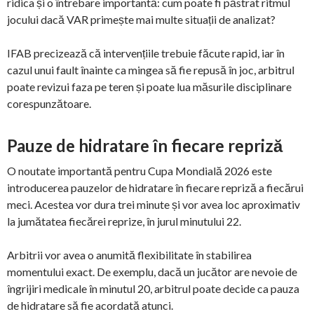
ridica și o întrebare importantă: cum poate fi păstrat ritmul
jocului dacă VAR primește mai multe situații de analizat?
IFAB precizează că intervențiile trebuie făcute rapid, iar în
cazul unui fault înainte ca mingea să fie repusă în joc, arbitrul
poate revizui faza pe teren și poate lua măsurile disciplinare
corespunzătoare.
Pauze de hidratare în fiecare repriză
O noutate importantă pentru Cupa Mondială 2026 este
introducerea pauzelor de hidratare în fiecare repriză a fiecărui
meci. Acestea vor dura trei minute și vor avea loc aproximativ
la jumătatea fiecărei reprize, în jurul minutului 22.
Arbitrii vor avea o anumită flexibilitate în stabilirea
momentului exact. De exemplu, dacă un jucător are nevoie de
îngrijiri medicale în minutul 20, arbitrul poate decide ca pauza
de hidratare să fie acordată atunci.