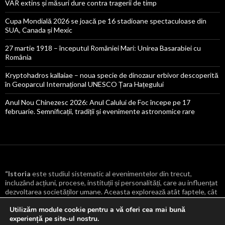
VAR extins și măsuri dure contra tragerii de timp
Cupa Mondială 2026 se joacă pe 16 stadioane spectaculoase din
SUA, Canada și Mexic
27 martie 1918 – începutul României Mari: Unirea Basarabiei cu
România
Kryptohadros kallaiae – noua specie de dinozaur erbivor descoperită
în Geoparcul Internațional UNESCO Țara Hațegului
Anul Nou Chinezesc 2026: Anul Calului de Foc începe pe 17
februarie. Semnificații, tradiții și evenimente astronomice rare
“Istoria
este studiul sistematic al evenimentelor din trecut,
incluzând acțiuni, procese, instituții și personalități, care au influențat
dezvoltarea societăților umane. Aceasta explorează atât faptele, cât
și cauzele și consecințele lor, oferind o înțelegere mai profundă a
Utilizăm module cookie pentru a vă oferi cea mai bună
transformărilor culturale, politice, economice și sociale care au
experiență pe site-ul nostru.
modelat lumea.
“