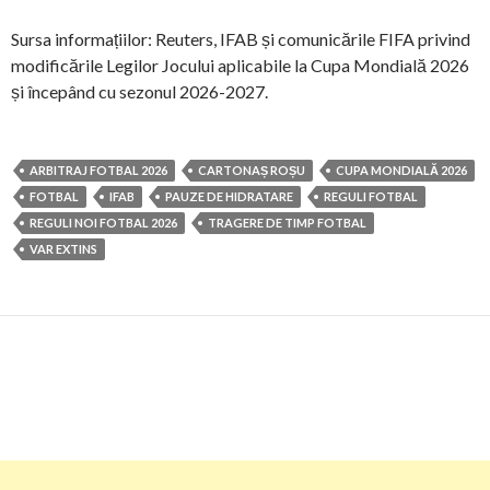
Sursa informațiilor: Reuters, IFAB și comunicările FIFA privind
modificările Legilor Jocului aplicabile la Cupa Mondială 2026
și începând cu sezonul 2026-2027.
ARBITRAJ FOTBAL 2026
CARTONAȘ ROȘU
CUPA MONDIALĂ 2026
FOTBAL
IFAB
PAUZE DE HIDRATARE
REGULI FOTBAL
REGULI NOI FOTBAL 2026
TRAGERE DE TIMP FOTBAL
VAR EXTINS