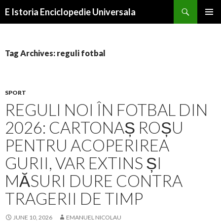
Search
E Istoria Enciclopedie Universala
SKIP
PRIMAR
TO
MENU
CONTENT
Tag Archives: reguli fotbal
SPORT
REGULI NOI ÎN FOTBAL DIN
2026: CARTONAȘ ROȘU
PENTRU ACOPERIREA
GURII, VAR EXTINS ȘI
MĂSURI DURE CONTRA
TRAGERII DE TIMP
JUNE 10, 2026
EMANUEL NICOLAU