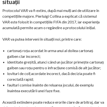
situații
Protocolul VAR va fi extins, după mai mulți ani de utilizare în
competițiile majore. Pierluigi Collina a explicat că sistemul
VAR este folosit în competițiile FIFA din 2017, iar experiența
acumulată permite acum o regândire a protocolului inițial.
VAR va putea interveni în situații noi, printre care:
cartonaș roșu acordat în urma unui al doilea cartonaș
galben clar incorect;
identitate greșită, atunci când un jucător primește cartonaș
galben sau roșu pentru o infracțiune comisă de alt jucător;
lovituri de colț acordate incorect, dacă decizia poate fi
corectată rapid;
faulturi comise înainte de reluarea jocului, de exemplu
înaintea executării unei faze fixe.
Această extindere poate reduce erorile clare de arbitraj, dar va