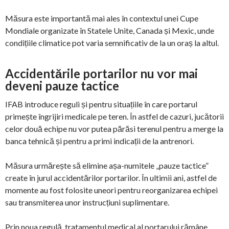
Măsura este importantă mai ales în contextul unei Cupe
Mondiale organizate în Statele Unite, Canada și Mexic, unde
condițiile climatice pot varia semnificativ de la un oraș la altul.
Accidentările portarilor nu vor mai
deveni pauze tactice
IFAB introduce reguli și pentru situațiile în care portarul
primește îngrijiri medicale pe teren. În astfel de cazuri, jucătorii
celor două echipe nu vor putea părăsi terenul pentru a merge la
banca tehnică și pentru a primi indicații de la antrenori.
Măsura urmărește să elimine așa-numitele „pauze tactice”
create în jurul accidentărilor portarilor. În ultimii ani, astfel de
momente au fost folosite uneori pentru reorganizarea echipei
sau transmiterea unor instrucțiuni suplimentare.
Prin noua regulă, tratamentul medical al portarului rămâne