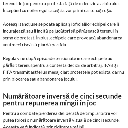
terenul de joc pentru a protesta față de o decizie a arbitrului.
Începând cu noile reguli, aceștia vor primi cartonaș roșu.
Aceeași sancțiune se poate aplica și oficialilor echipei care îi
încurajează sau îi incită pe jucători să părăsească terenul în
semn de protest. În plus, echipele care provoacă abandonarea
unui meci riscă să piardă partida.
Regula vine după episoade tensionate în care echipele au
părăsit terenul pentru a contesta decizii de arbitraj. IFAB și
FIFA transmit astfel un mesaj clar: protestele pot exista, dar nu
prin blocarea sau abandonarea jocului.
Numărătoare inversă de cinci secunde
pentru repunerea mingii în joc
Pentru a combate pierderea deliberată de timp, arbitrii vor
putea folosi o numărătoare inversă vizuală de cinci secunde.
Aceasta va fi indicată prin ridicarea mâinii.