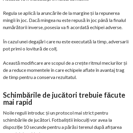
Regula se aplică la aruncările de la margine și la repunerea
mingii în joc. Dacă mingea nu este repusă în joc până la finalul
numărătorii inverse, posesia va fi acordată echipei adverse.
În cazul unei degajări care nu este executată la timp, adversarii
pot primi o lovitură de colț.
Această modificare are scopul de a crește ritmul meciurilor și
de a reduce momentele în care echipele aflate în avantaj trag
de timp pentru a conserva rezultatul.
Schimbările de jucători trebuie făcute
mai rapid
Noile reguli introduc și un protocol mai strict pentru
schimbările de jucători. Fotbaliștii înlocuiți vor avea la
dispoziție 10 secunde pentru a părăsi terenul după afișarea