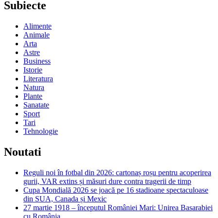
Subiecte
Alimente
Animale
Arta
Astre
Business
Istorie
Literatura
Natura
Plante
Sanatate
Sport
Tari
Tehnologie
Noutati
Reguli noi în fotbal din 2026: cartonaș roșu pentru acoperirea
gurii, VAR extins și măsuri dure contra tragerii de timp
Cupa Mondială 2026 se joacă pe 16 stadioane spectaculoase
din SUA, Canada și Mexic
27 martie 1918 – începutul României Mari: Unirea Basarabiei
cu România