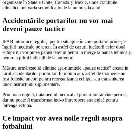
organizate în Statele Unite, Canada și Mexic, unde condițiile
climatice pot varia semnificativ de la un oraș la altul.
Accidentările portarilor nu vor mai
deveni pauze tactice
IFAB introduce reguli și pentru situațiile în care portarul primește
îngrijiri medicale pe teren. În astfel de cazuri, jucătorii celor două
echipe nu vor putea părăsi terenul pentru a merge la banca tehnică și
pentru a primi indicații de la antrenori.
Măsura urmărește să elimine așa-numitele „pauze tactice” create în
jurul accidentărilor portarilor. În ultimii ani, astfel de momente au
fost folosite uneori pentru reorganizarea echipei sau transmiterea
unor instrucțiuni suplimentare.
Prin noua regulă, tratamentul medical al portarului rămâne permis,
dar nu poate fi transformat într-o întrerupere strategică pentru
întreaga echipă.
Ce impact vor avea noile reguli asupra
fotbalului