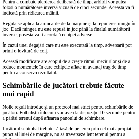
Pentru a combate pierderea deliberată de timp, arbitrii vor putea
folosi o numărătoare inversă vizuală de cinci secunde. Aceasta va fi
indicată prin ridicarea mâinii.
Regula se aplică la aruncările de la margine și la repunerea mingii în
joc. Dacă mingea nu este repusă în joc până la finalul numărătorii
inverse, posesia va fi acordată echipei adverse.
În cazul unei degajări care nu este executată la timp, adversarii pot
primi o lovitură de colț.
Această modificare are scopul de a crește ritmul meciurilor și de a
reduce momentele în care echipele aflate în avantaj trag de timp
pentru a conserva rezultatul.
Schimbările de jucători trebuie făcute
mai rapid
Noile reguli introduc și un protocol mai strict pentru schimbările de
jucători. Fotbaliștii înlocuiți vor avea la dispoziție 10 secunde pentru
a părăsi terenul după afișarea panoului de schimbare.
Jucătorul schimbat trebuie să iasă de pe teren prin cel mai apropiat
punct al liniei de margine, nu să traverseze lent terenul pentru a