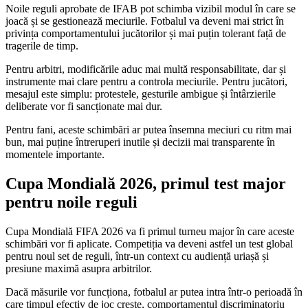
Noile reguli aprobate de IFAB pot schimba vizibil modul în care se
joacă și se gestionează meciurile. Fotbalul va deveni mai strict în
privința comportamentului jucătorilor și mai puțin tolerant față de
tragerile de timp.
Pentru arbitri, modificările aduc mai multă responsabilitate, dar și
instrumente mai clare pentru a controla meciurile. Pentru jucători,
mesajul este simplu: protestele, gesturile ambigue și întârzierile
deliberate vor fi sancționate mai dur.
Pentru fani, aceste schimbări ar putea însemna meciuri cu ritm mai
bun, mai puține întreruperi inutile și decizii mai transparente în
momentele importante.
Cupa Mondială 2026, primul test major
pentru noile reguli
Cupa Mondială FIFA 2026 va fi primul turneu major în care aceste
schimbări vor fi aplicate. Competiția va deveni astfel un test global
pentru noul set de reguli, într-un context cu audiență uriașă și
presiune maximă asupra arbitrilor.
Dacă măsurile vor funcționa, fotbalul ar putea intra într-o perioadă în
care timpul efectiv de joc crește, comportamentul discriminatoriu