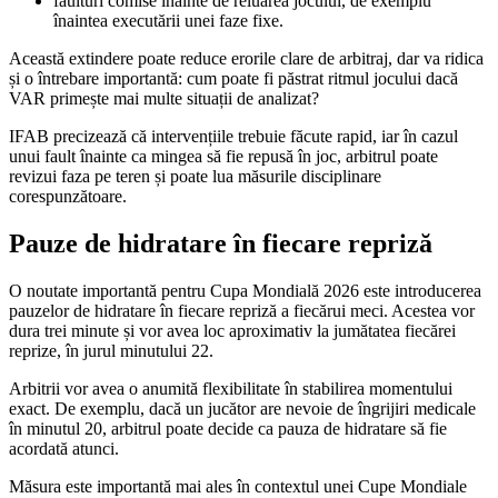
faulturi comise înainte de reluarea jocului, de exemplu
înaintea executării unei faze fixe.
Această extindere poate reduce erorile clare de arbitraj, dar va ridica
și o întrebare importantă: cum poate fi păstrat ritmul jocului dacă
VAR primește mai multe situații de analizat?
IFAB precizează că intervențiile trebuie făcute rapid, iar în cazul
unui fault înainte ca mingea să fie repusă în joc, arbitrul poate
revizui faza pe teren și poate lua măsurile disciplinare
corespunzătoare.
Pauze de hidratare în fiecare repriză
O noutate importantă pentru Cupa Mondială 2026 este introducerea
pauzelor de hidratare în fiecare repriză a fiecărui meci. Acestea vor
dura trei minute și vor avea loc aproximativ la jumătatea fiecărei
reprize, în jurul minutului 22.
Arbitrii vor avea o anumită flexibilitate în stabilirea momentului
exact. De exemplu, dacă un jucător are nevoie de îngrijiri medicale
în minutul 20, arbitrul poate decide ca pauza de hidratare să fie
acordată atunci.
Măsura este importantă mai ales în contextul unei Cupe Mondiale