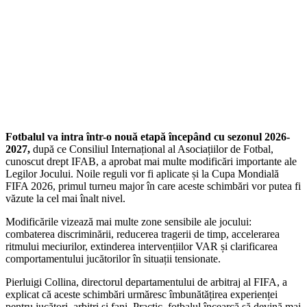
Fotbalul va intra într-o nouă etapă începând cu sezonul 2026-
2027,
după ce Consiliul Internațional al Asociațiilor de Fotbal,
cunoscut drept IFAB, a aprobat mai multe modificări importante ale
Legilor Jocului. Noile reguli vor fi aplicate și la Cupa Mondială
FIFA 2026, primul turneu major în care aceste schimbări vor putea fi
văzute la cel mai înalt nivel.
Modificările vizează mai multe zone sensibile ale jocului:
combaterea discriminării, reducerea tragerii de timp, accelerarea
ritmului meciurilor, extinderea intervențiilor VAR și clarificarea
comportamentului jucătorilor în situații tensionate.
Pierluigi Collina, directorul departamentului de arbitraj al FIFA, a
explicat că aceste schimbări urmăresc îmbunătățirea experienței
pentru jucători, arbitri și fani. Practic, fotbalul încearcă să devină mai