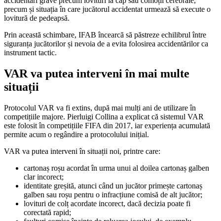
accidentări grave precum lovituri la cap sau comoții cerebrale,
precum și situația în care jucătorul accidentat urmează să execute o
lovitură de pedeapsă.
Prin această schimbare, IFAB încearcă să păstreze echilibrul între
siguranța jucătorilor și nevoia de a evita folosirea accidentărilor ca
instrument tactic.
VAR va putea interveni în mai multe
situații
Protocolul VAR va fi extins, după mai mulți ani de utilizare în
competițiile majore. Pierluigi Collina a explicat că sistemul VAR
este folosit în competițiile FIFA din 2017, iar experiența acumulată
permite acum o regândire a protocolului inițial.
VAR va putea interveni în situații noi, printre care:
cartonaș roșu acordat în urma unui al doilea cartonaș galben
clar incorect;
identitate greșită, atunci când un jucător primește cartonaș
galben sau roșu pentru o infracțiune comisă de alt jucător;
lovituri de colț acordate incorect, dacă decizia poate fi
corectată rapid;