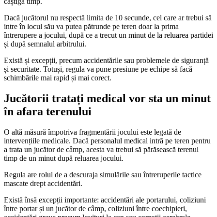
câștiga timp.
Dacă jucătorul nu respectă limita de 10 secunde, cel care ar trebui să
intre în locul său va putea pătrunde pe teren doar la prima
întrerupere a jocului, după ce a trecut un minut de la reluarea partidei
și după semnalul arbitrului.
Există și excepții, precum accidentările sau problemele de siguranță
și securitate. Totuși, regula va pune presiune pe echipe să facă
schimbările mai rapid și mai corect.
Jucătorii tratați medical vor sta un minut
în afara terenului
O altă măsură împotriva fragmentării jocului este legată de
intervențiile medicale. Dacă personalul medical intră pe teren pentru
a trata un jucător de câmp, acesta va trebui să părăsească terenul
timp de un minut după reluarea jocului.
Regula are rolul de a descuraja simulările sau întreruperile tactice
mascate drept accidentări.
Există însă excepții importante: accidentări ale portarului, coliziuni
între portar și un jucător de câmp, coliziuni între coechipieri,