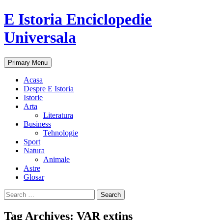
E Istoria Enciclopedie
Universala
Search
Skip
Primary Menu
to
content
Acasa
Despre E Istoria
Istorie
Arta
Literatura
Business
Tehnologie
Sport
Natura
Animale
Astre
Glosar
Search
for:
Tag Archives: VAR extins