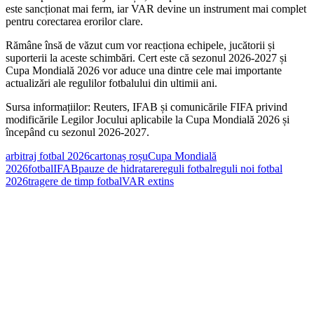
este sancționat mai ferm, iar VAR devine un instrument mai complet
pentru corectarea erorilor clare.
Rămâne însă de văzut cum vor reacționa echipele, jucătorii și
suporterii la aceste schimbări. Cert este că sezonul 2026-2027 și
Cupa Mondială 2026 vor aduce una dintre cele mai importante
actualizări ale regulilor fotbalului din ultimii ani.
Sursa informațiilor: Reuters, IFAB și comunicările FIFA privind
modificările Legilor Jocului aplicabile la Cupa Mondială 2026 și
începând cu sezonul 2026-2027.
arbitraj fotbal 2026
cartonaș roșu
Cupa Mondială
2026
fotbal
IFAB
pauze de hidratare
reguli fotbal
reguli noi fotbal
2026
tragere de timp fotbal
VAR extins