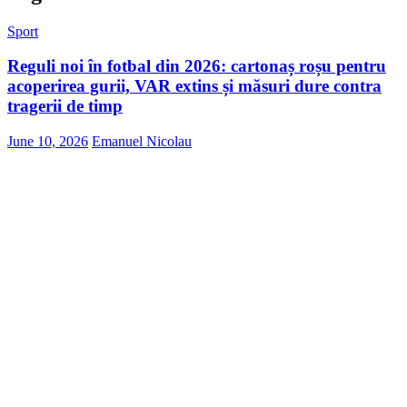
Sport
Reguli noi în fotbal din 2026: cartonaș roșu pentru
acoperirea gurii, VAR extins și măsuri dure contra
tragerii de timp
June 10, 2026
Emanuel Nicolau