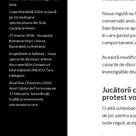
timp
Cupa Mondială 2026 se joacă
Noua regulă nu îi
pe 16 stadioane
conversații amica
spectaculoase din SUA,
Sancțiunea se apl
Canada și Mexic
în care gestul po
27 martie 1918 – începutul
României Mari: Unirea
comportament ve
Basarabiei cu România
Kryptohadros kallaiae – noua
Această modifica
specie de dinozaur erbivor
cazurile de disc
descoperită în Geoparcul
Internațional UNESCO Țara
investigațiile dis
Hațegului
Anul Nou Chinezesc 2026:
Jucătorii 
Anul Calului de Foc începe pe
17 februarie. Semnificații,
protest vor
tradiții și evenimente
astronomice rare
O altă schimbare
de joc pentru a p
noile reguli, ace