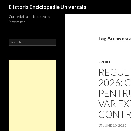
Search
E Istoria Enciclopedie Universala
Curiozitatea se trateaza cu
informatie
Tag Archives: 
Search
for:
SPORT
REGULI
2026:
PENTRU
VAR EX
CONTRA
JUNE 10, 2026