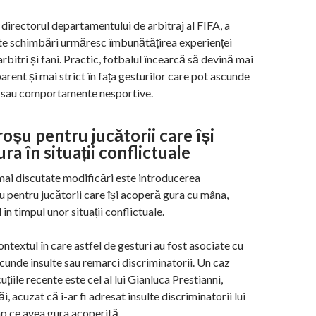
, directorul departamentului de arbitraj al FIFA, a
te schimbări urmăresc îmbunătățirea experienței
arbitri și fani. Practic, fotbalul încearcă să devină mai
arent și mai strict în fața gesturilor care pot ascunde
e sau comportamente nesportive.
oșu pentru jucătorii care își
ra în situații conflictuale
mai discutate modificări este introducerea
u pentru jucătorii care își acoperă gura cu mâna,
 în timpul unor situații conflictuale.
ontextul în care astfel de gesturi au fost asociate cu
scunde insulte sau remarci discriminatorii. Un caz
uțiile recente este cel al lui Gianluca Prestianni,
i, acuzat că i-ar fi adresat insulte discriminatorii lui
imp ce avea gura acoperită.