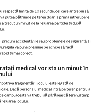
u respectă limita de 10 secunde, cel care ar trebui să
ău va putea pătrunde pe teren doar la prima întrerupere
e a trecut un minut de la reluarea partidei și după
ui.
ii, precum accidentările sau problemele de siguranță și
și, regula va pune presiune pe echipe să facă
rapid și mai corect.
tratați medical vor sta un minut în
nului
potriva fragmentării jocului este legată de
dicale. Dacă personalul medical intră pe teren pentru a
 de câmp, acesta va trebui să părăsească terenul timp
 reluarea jocului.