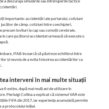
de a descuraja simulările sau întreruperile tactice
ccidentări.
ții importante: accidentări ale portarului, coliziuni
n jucător de câmp, coliziuni între coechipieri,
e precum lovituri la cap sau comoții cerebrale,
ia în care jucătorul accidentat urmează să execute o
apsă.
imbare, IFAB încearcă să păstreze echilibrul între
ilor și nevoia de a evita folosirea accidentărilor ca
c.
ea interveni în mai multe situații
 fi extins, după mai mulți ani de utilizare în
re. Pierluigi Collina a explicat că sistemul VAR este
tițiile FIFA din 2017, iar experiența acumulată permite
a protocolului inițial.