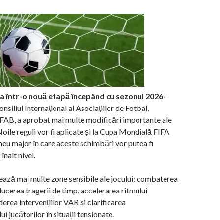
ra într-o nouă etapă începând cu sezonul 2026-
siliul Internațional al Asociațiilor de Fotbal,
FAB, a aprobat mai multe modificări importante ale
Noile reguli vor fi aplicate și la Cupa Mondială FIFA
neu major în care aceste schimbări vor putea fi
înalt nivel.
ează mai multe zone sensibile ale jocului: combaterea
ducerea tragerii de timp, accelerarea ritmului
derea intervențiilor VAR și clarificarea
 jucătorilor în situații tensionate.