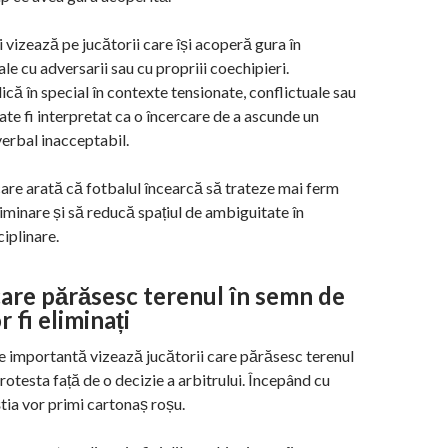
 vizează pe jucătorii care își acoperă gura în
le cu adversarii sau cu propriii coechipieri.
ică în special în contexte tensionate, conflictuale sau
ate fi interpretat ca o încercare de a ascunde un
rbal inacceptabil.
re arată că fotbalul încearcă să trateze mai ferm
riminare și să reducă spațiul de ambiguitate în
ciplinare.
care părăsesc terenul în semn de
 fi eliminați
 importantă vizează jucătorii care părăsesc terenul
rotesta față de o decizie a arbitrului. Începând cu
știa vor primi cartonaș roșu.