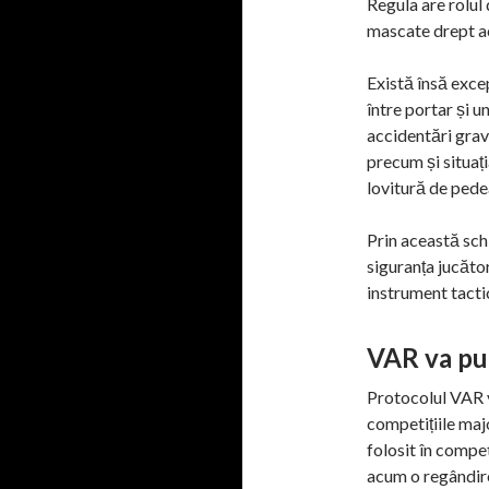
Regula are rolul 
mascate drept a
Există însă excep
între portar și u
accidentări grav
precum și situaț
lovitură de pede
Prin această sch
siguranța jucător
instrument tacti
VAR va put
Protocolul VAR va
competițiile majo
folosit în compe
acum o regândire 