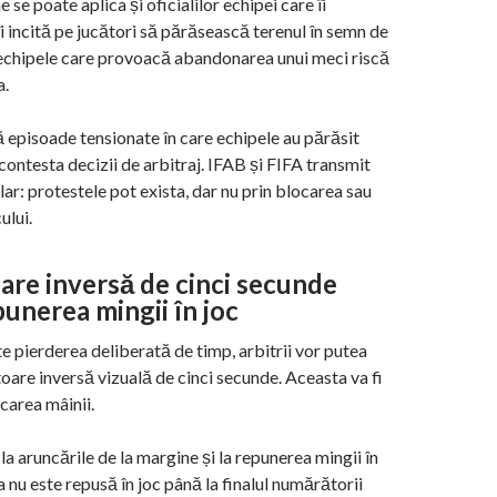
 se poate aplica și oficialilor echipei care îi
îi incită pe jucători să părăsească terenul în semn de
, echipele care provoacă abandonarea unui meci riscă
a.
 episoade tensionate în care echipele au părăsit
contesta decizii de arbitraj. IFAB și FIFA transmit
lar: protestele pot exista, dar nu prin blocarea sau
ului.
re inversă de cinci secunde
unerea mingii în joc
 pierderea deliberată de timp, arbitrii vor putea
oare inversă vizuală de cinci secunde. Aceasta va fi
icarea mâinii.
la aruncările de la margine și la repunerea mingii în
 nu este repusă în joc până la finalul numărătorii