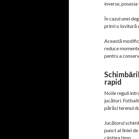
inverse, posesia
În cazul unei deg
primi o lovitură 
Această modifica
reduce momentele
pentru a conserv
Schimbăril
rapid
Noile reguli int
jucători. Fotbali
părăsi terenul d
Jucătorul schimb
punct al liniei d
câștiga timp.