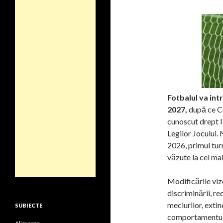
Fotbalul va int
2027,
după ce Con
cunoscut drept I
Legilor Jocului. 
2026, primul tur
văzute la cel mai 
Modificările viz
discriminării, re
meciurilor, extin
SUBIECTE
comportamentului