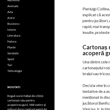
Alimente
Animale
Pierluigi Collina
Arta
explicat că aces
Astre
pentru jucători, 
Business
rapid, mai transp
Istorie
insulte, protest
Literatura
Natura
Cartonaș r
Plante
acoperă gu
Sanatate
Sport
Una dintre cele 
Tari
cartonașului roș
Tehnologie
brațul sau tricoul
Decizia vine în c
NOUTATI
tentative de a a
Reguli noi în fotbal din 2026:
menționat în disc
cartonaș roșu pentru
jucătorul Benfică
acoperirea gurii, VAR extins și
Vinicius Jr. în t
măsuri dure contra tragerii de