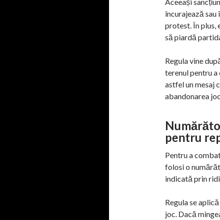
Aceeași sancțiune
încurajează sau 
protest. În plus
să piardă partid
Regula vine după
terenul pentru a 
astfel un mesaj c
abandonarea joc
Numărătoa
pentru rep
Pentru a combate
folosi o numărăt
indicată prin rid
Regula se aplică 
joc. Dacă mingea