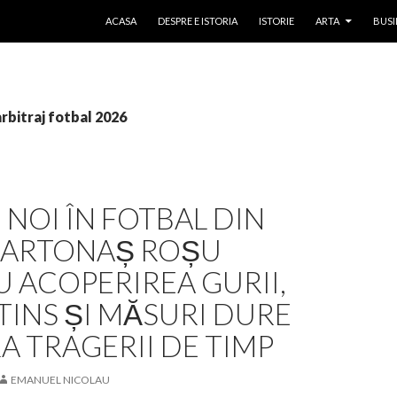
SKIP TO CONTENT
ACASA
DESPRE E ISTORIA
ISTORIE
ARTA
BUSI
arbitraj fotbal 2026
 NOI ÎN FOTBAL DIN
 CARTONAȘ ROȘU
 ACOPERIREA GURII,
TINS ȘI MĂSURI DURE
 TRAGERII DE TIMP
EMANUEL NICOLAU