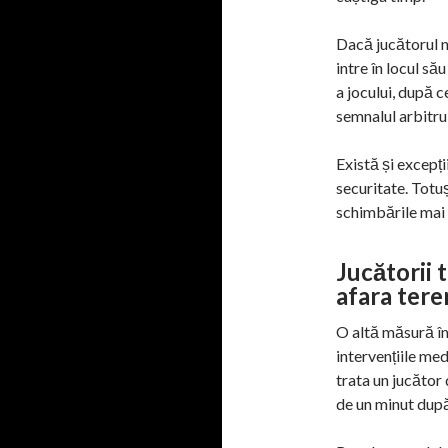
Dacă jucătorul n
intre în locul s
a jocului, după c
semnalul arbitrul
Există și excepț
securitate. Totu
schimbările mai 
Jucătorii 
afara tere
O altă măsură îm
intervențiile me
trata un jucător
de un minut după