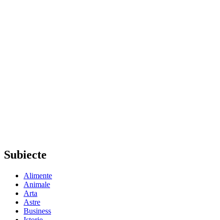
Subiecte
Alimente
Animale
Arta
Astre
Business
Istorie