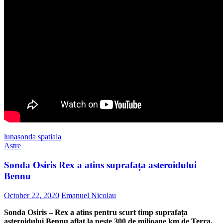
luna
sonda spatiala
Astre
Sonda Osiris Rex a atins suprafața asteroidului
Bennu
October 22, 2020
Emanuel Nicolau
Sonda Osiris – Rex a atins pentru scurt timp suprafața
asteroidului Bennu aflat la peste 300 de milioane km de Terra.